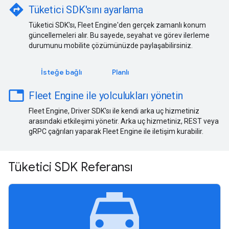
directions
Tüketici SDK'sını ayarlama
Tüketici SDK'sı, Fleet Engine'den gerçek zamanlı konum
güncellemeleri alır. Bu sayede, seyahat ve görev ilerleme
durumunu mobilite çözümünüzde paylaşabilirsiniz.
İsteğe bağlı
Planlı
table
Fleet Engine ile yolculukları yönetin
Fleet Engine, Driver SDK'sı ile kendi arka uç hizmetiniz
arasındaki etkileşimi yönetir. Arka uç hizmetiniz, REST veya
gRPC çağrıları yaparak Fleet Engine ile iletişim kurabilir.
Tüketici SDK Referansı
local_taxi