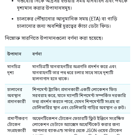
গন্তব্যের দিকে অগ্রসর হওয়ার সময় যানবাহন এবং পথকে
দৃশ্যমান করার উপাদানসমূহ।
চালকের পৌঁছানোর আনুমানিক সময় (ETA) বা গাড়ি
চালানোর জন্য অবশিষ্ট দূরত্বের কাঁচা ডেটা ফিড।
নিম্নোক্ত সারণিতে উপাদানগুলো বর্ণনা করা হয়েছে।
উপাদান
বর্ণনা
মানচিত্র
মানচিত্রটি যানবাহনটির অগ্রগতি প্রদর্শন করে এবং
দৃশ্য
যানবাহনটি তার পথ ধরে চলার সাথে সাথে দৃশ্যটি
হালনাগাদ হতে থাকে।
চালানের
শিপমেন্ট ট্র্যাকিং প্রদানকারী একটি লোকেশন ফিড
অবস্থান
সরবরাহ করে, যাতে ম্যাপটি শিপমেন্ট সম্পর্কিত দরকারি
প্রদানকারী
তথ্য প্রদর্শন করতে পারে, যেমন শিপমেন্টটি সংগ্রহ বা
ডেলিভারির স্থান এবং ডেলিভারি গাড়ির অবস্থান ও রুট।
প্রমাণীকরণ
অথেনটিকেশন টোকেন ফেচারটি ফ্লিট ইঞ্জিনে সংরক্ষিত
টোকেন
লোকেশন ডেটাতে অ্যাক্সেস অথেন্টিকেট করার জন্য
সংগ্রহকারী
আপনার ব্যাকএন্ড সার্ভার থেকে JSON ওয়েব টোকেন