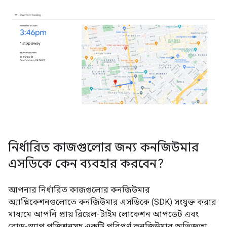
নির্ধারিত কাজগুলোর জন্য কনজিউমার
এসডিকে কেন ব্যবহার করবেন?
আপনার নির্ধারিত কাজগুলোর কনজিউমার
অ্যাপ্লিকেশনগুলোতে কনজিউমার এসডিকে (SDK) সংযুক্ত করার
মাধ্যমে আপনি প্রায় রিয়েল-টাইম লোকেশন আপডেট এবং
রোড-স্ন্যাপ পজিশনসহ একটি পরিপূর্ণ কনজিউমার অভিজ্ঞতা