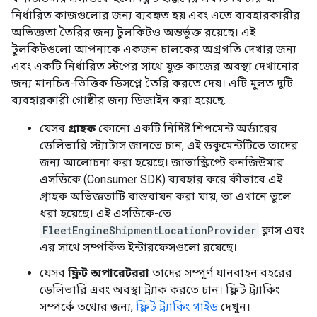
নির্ধারিত কাজগুলোর জন্য ব্যবহৃত হয় এবং এতে ব্যবহারকারীর
অভিজ্ঞতা তৈরির জন্য টুলকিটও অন্তর্ভুক্ত রয়েছে। এই
টুলকিটগুলো আপনাকে একজন চালকের অগ্রগতি দেখার জন্য
এবং একটি নির্ধারিত স্টপের সাথে যুক্ত কাজের অবস্থা দেখানোর
জন্য মানচিত্র-ভিত্তিক ডিসপ্লে তৈরি করতে দেয়। এটি মূলত দুটি
ব্যবহারকারী গোষ্ঠীর জন্য ডিজাইন করা হয়েছে:
যেসব
গ্রাহক
কোনো একটি নির্দিষ্ট শিপমেন্ট অর্ডারের
ডেলিভারি স্ট্যাটাস জানতে চান, এই ডকুমেন্টটিতে তাদের
জন্য আলোচনা করা হয়েছে। জাভাস্ক্রিপ্টে কনজিউমার
এসডিকে (Consumer SDK) ব্যবহার করে কীভাবে এই
গ্রাহক অভিজ্ঞতাটি বাস্তবায়ন করা যায়, তা এখানে তুলে
ধরা হয়েছে। এই এসডিকে-তে
FleetEngineShipmentLocationProvider
ক্লাস এবং
এর সাথে সম্পর্কিত ইন্টারফেসগুলো রয়েছে।
যেসব
ফ্লিট অপারেটররা
তাদের সম্পূর্ণ যানবাহন বহরের
ডেলিভারি এবং অবস্থা ট্র্যাক করতে চান। ফ্লিট ট্র্যাকিং
সম্পর্কে তথ্যের জন্য,
ফ্লিট ট্র্যাকিং গাইড
দেখুন।