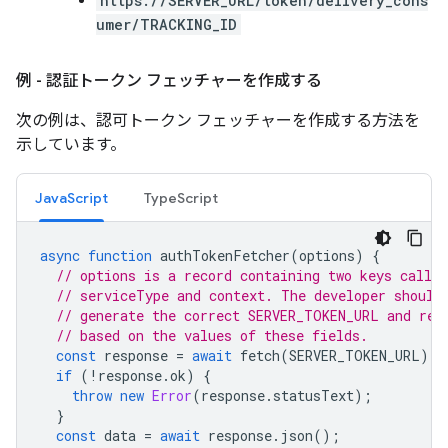
https://SERVER_URL/token/delivery_cons
umer/TRACKING_ID
例 - 認証トークン フェッチャーを作成する
次の例は、認可トークン フェッチャーを作成する方法を
示しています。
JavaScript
TypeScript
async
function
authTokenFetcher
(
options
)
{
// options is a record containing two keys called
// serviceType and context. The developer should
// generate the correct SERVER_TOKEN_URL and req
// based on the values of these fields.
const
response
=
await
fetch
(
SERVER_TOKEN_URL
);
if
(
!
response
.
ok
)
{
throw
new
Error
(
response
.
statusText
);
}
const
data
=
await
response
.
json
();