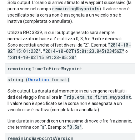
Solo output. L'orario di arrivo stimato al waypoint successivo (la
remainingWaypoints
prima voce nel campo
). Il valore non è
specificato se la corsa non è assegnata a un veicolo o se è
inattiva (completata o annullata).
Utilizza RFC 3339, in cui l'output generato sarà sempre
normalizzato in base a Z e utilizza 0, 3, 6 o 9 cifre decimali.
"2014-10-
Sono accettati anche offset diversi da "Z". Esempi:
02T15:01:23Z"
"2014-10-02T15:01:23.045123456Z"
,
o
"2014-10-02T15:01:23+05:30"
.
remaining
Time
To
First
Waypoint
string (
Duration
format)
Solo output. La durata dal momento in cui vengono restituiti i
Trip.eta_to_first_waypoint
dati del viaggio fino all'ora in
.
Il valore non è specificato se la corsa non è assegnata a un
veicolo o se è inattiva (completata o annullata).
Una durata in secondi con un massimo di nove cifre frazionarie,
s
"3.5s"
che termina con "
". Esempio:
.
remaining
Waypoints
Version