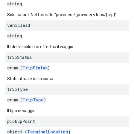
string
Solo output. Nel formato "providers/{provider}/trips/{trip}"
vehicle
Id
string
ID del veicolo che effettua il viaggio.
trip
Status
enum (
TripStatus
)
Stato attuale della corsa.
trip
Type
enum (
TripType
)
Il tipo di viaggio.
pickup
Point
object (
TerminalLocation
)