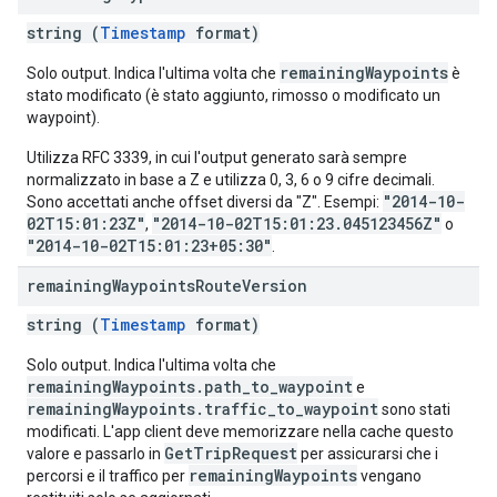
string (
Timestamp
format)
remainingWaypoints
Solo output. Indica l'ultima volta che
è
stato modificato (è stato aggiunto, rimosso o modificato un
waypoint).
Utilizza RFC 3339, in cui l'output generato sarà sempre
normalizzato in base a Z e utilizza 0, 3, 6 o 9 cifre decimali.
"2014-10-
Sono accettati anche offset diversi da "Z". Esempi:
02T15:01:23Z"
"2014-10-02T15:01:23.045123456Z"
,
o
"2014-10-02T15:01:23+05:30"
.
remaining
Waypoints
Route
Version
string (
Timestamp
format)
Solo output. Indica l'ultima volta che
remainingWaypoints.path_to_waypoint
e
remainingWaypoints.traffic_to_waypoint
sono stati
modificati. L'app client deve memorizzare nella cache questo
GetTripRequest
valore e passarlo in
per assicurarsi che i
remainingWaypoints
percorsi e il traffico per
vengano