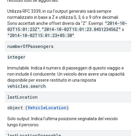
restituiti solo se aggiornati.
Utilizza RFC 3339, in cui l'output generato sarà sempre
normalizzato in base a Z e utilizza 0, 3, 6 o 9 cifre decimali.
"2014-10-
Sono accettati anche offset diversi da "Z". Esempi:
02T15:01:23Z"
"2014-10-02T15:01:23.045123456Z"
,
o
"2014-10-02T15:01:23+05:30"
.
number
Of
Passengers
integer
Immutabile. Indica il numero di passeggeri di questo viaggio e
non include il conducente. Un veicolo deve avere una capacità
disponibile per essere restituito in una risposta
vehicles.search
.
last
Location
object (
VehicleLocation
)
Solo output. Indica l'ultima posizione segnalata del veicolo
lungo il percorso.
last
Location
Snappable