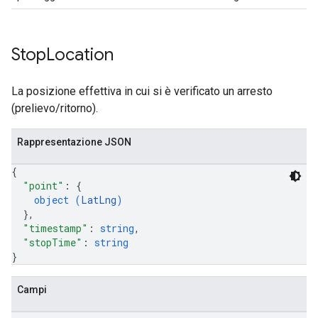
Stop
Location
La posizione effettiva in cui si è verificato un arresto
(prelievo/ritorno).
Rappresentazione JSON
{
"point"
: 
{
object (
LatLng
)
}
,
"timestamp"
: 
string
,
"stopTime"
: 
string
}
Campi