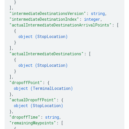
}
]
,
"intermediateDestinationsVersion"
: 
string
,
"intermediateDestinationIndex"
: 
integer
,
"actualIntermediateDestinationArrivalPoints"
: 
[
{
object (
StopLocation
)
}
]
,
"actualIntermediateDestinations"
: 
[
{
object (
StopLocation
)
}
]
,
"dropoffPoint"
: 
{
object (
TerminalLocation
)
}
,
"actualDropoffPoint"
: 
{
object (
StopLocation
)
}
,
"dropoffTime"
: 
string
,
"remainingWaypoints"
: 
[
{