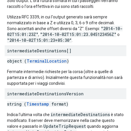
Solo output. L'ora futura stimata in cui i passeggeri verranno
raccolti o l'ora effettiva in cui sono stati raccolti.
Utilizza RFC 3339, in cui l'output generato sarà sempre
normalizzato in base a Z e utilizza 0, 3, 6 o 9 cifre decimali.
"2014-10-
Sono accettati anche offset diversi da "Z". Esempi:
02T15:01:23Z"
"2014-10-02T15:01:23.045123456Z"
,
o
"2014-10-02T15:01:23+05:30"
.
intermediate
Destinations[]
object (
TerminalLocation
)
Fermate intermedie richieste per la corsa (oltre a quelle di
partenza e di arrivo). Inizialmente questa funzionalità non sarà
supportata per i viaggi condivisi.
intermediate
Destinations
Version
string (
Timestamp
format)
intermediateDestinations
Indica l'ultima volta che
è stato
modificato. Il server deve memorizzare nella cache questo
UpdateTripRequest
valore e passarlo in
quando aggiorna