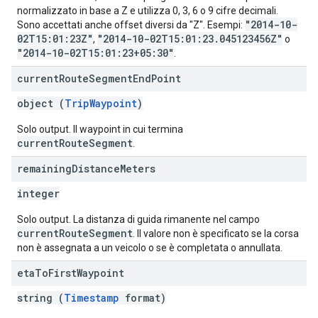
normalizzato in base a Z e utilizza 0, 3, 6 o 9 cifre decimali.
"2014-10-
Sono accettati anche offset diversi da "Z". Esempi:
02T15:01:23Z"
"2014-10-02T15:01:23.045123456Z"
,
o
"2014-10-02T15:01:23+05:30"
.
current
Route
Segment
End
Point
object (
TripWaypoint
)
Solo output. Il waypoint in cui termina
currentRouteSegment
.
remaining
Distance
Meters
integer
Solo output. La distanza di guida rimanente nel campo
currentRouteSegment
. Il valore non è specificato se la corsa
non è assegnata a un veicolo o se è completata o annullata.
eta
To
First
Waypoint
string (
Timestamp
format)