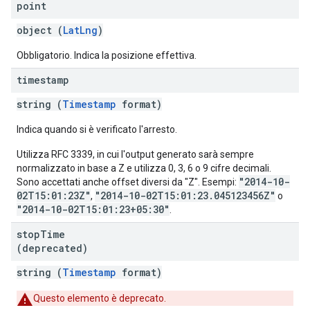
point
object (
LatLng
)
Obbligatorio. Indica la posizione effettiva.
timestamp
string (
Timestamp
format)
Indica quando si è verificato l'arresto.
Utilizza RFC 3339, in cui l'output generato sarà sempre
normalizzato in base a Z e utilizza 0, 3, 6 o 9 cifre decimali.
"2014-10-
Sono accettati anche offset diversi da "Z". Esempi:
02T15:01:23Z"
"2014-10-02T15:01:23.045123456Z"
,
o
"2014-10-02T15:01:23+05:30"
.
stop
Time
(deprecated)
string (
Timestamp
format)
Questo elemento è deprecato.