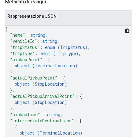
Metadati dei viaggi.
Rappresentazione JSON
{
"name"
: 
string
,
"vehicleId"
: 
string
,
"tripStatus"
: 
enum (
TripStatus
)
,
"tripType"
: 
enum (
TripType
)
,
"pickupPoint"
: 
{
object (
TerminalLocation
)
}
,
"actualPickupPoint"
: 
{
object (
StopLocation
)
}
,
"actualPickupArrivalPoint"
: 
{
object (
StopLocation
)
}
,
"pickupTime"
: 
string
,
"intermediateDestinations"
: 
[
{
object (
TerminalLocation
)