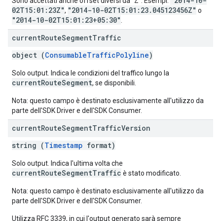
"2014-10-
Sono accettati anche offset diversi da "Z". Esempi:
02T15:01:23Z"
"2014-10-02T15:01:23.045123456Z"
,
o
"2014-10-02T15:01:23+05:30"
.
current
Route
Segment
Traffic
object (
ConsumableTrafficPolyline
)
Solo output. Indica le condizioni del traffico lungo la
currentRouteSegment
, se disponibili.
Nota: questo campo è destinato esclusivamente all'utilizzo da
parte dell'SDK Driver e dell'SDK Consumer.
current
Route
Segment
Traffic
Version
string (
Timestamp
format)
Solo output. Indica l'ultima volta che
currentRouteSegmentTraffic
è stato modificato.
Nota: questo campo è destinato esclusivamente all'utilizzo da
parte dell'SDK Driver e dell'SDK Consumer.
Utilizza RFC 3339, in cui l'output generato sarà sempre