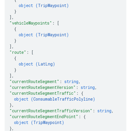
object (
TripWaypoint
)
}
]
,
"vehicleWaypoints"
: 
[
{
object (
TripWaypoint
)
}
]
,
"route"
: 
[
{
object (
LatLng
)
}
]
,
"currentRouteSegment"
: 
string
,
"currentRouteSegmentVersion"
: 
string
,
"currentRouteSegmentTraffic"
: 
{
object (
ConsumableTrafficPolyline
)
}
,
"currentRouteSegmentTrafficVersion"
: 
string
,
"currentRouteSegmentEndPoint"
: 
{
object (
TripWaypoint
)
}
,