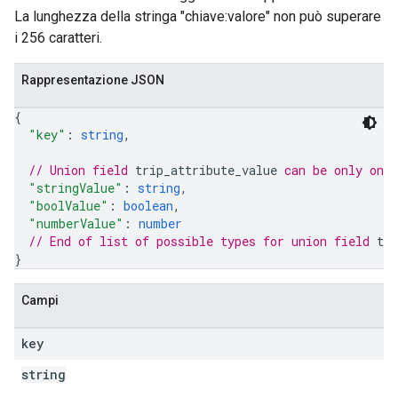
La lunghezza della stringa "chiave:valore" non può superare
i 256 caratteri.
Rappresentazione JSON
{
"key"
: 
string
,
// Union field 
trip_attribute_value
 can be only one
"stringValue"
: 
string
,
"boolValue"
: 
boolean
,
"numberValue"
: 
number
// End of list of possible types for union field 
tri
}
Campi
key
string