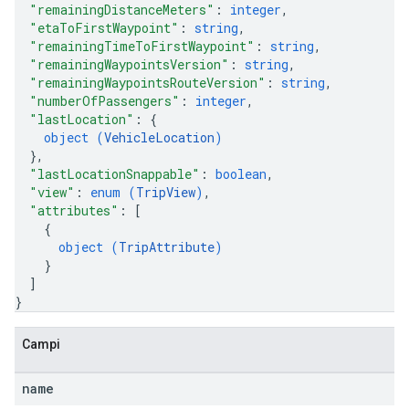
"remainingDistanceMeters"
: 
integer
,
"etaToFirstWaypoint"
: 
string
,
"remainingTimeToFirstWaypoint"
: 
string
,
"remainingWaypointsVersion"
: 
string
,
"remainingWaypointsRouteVersion"
: 
string
,
"numberOfPassengers"
: 
integer
,
"lastLocation"
: 
{
object (
VehicleLocation
)
}
,
"lastLocationSnappable"
: 
boolean
,
"view"
: 
enum (
TripView
)
,
"attributes"
: 
[
{
object (
TripAttribute
)
}
]
}
Campi
name