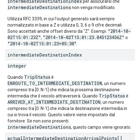
intermediateDestinationIndex
per assicurarsi che
intermediateDestinations
non venga modificato.
Utilizza RFC 3339, in cui l'output generato sarà sempre
normalizzato in base a Z e utilizza 0, 3, 6 o 9 cifre decimali.
"2014-10-
Sono accettati anche offset diversi da "Z". Esempi:
02T15:01:23Z"
"2014-10-02T15:01:23.045123456Z"
,
o
"2014-10-02T15:01:23+05:30"
.
intermediate
Destination
Index
integer
TripStatus
Quando
è
ENROUTE_TO_INTERMEDIATE_DESTINATION
, un numero
compreso tra [0..N-1] che indica la prossima destinazione
TripStatus
intermedia che il veicolo attraverserà. Quando
è
ARRIVED_AT_INTERMEDIATE_DESTINATION
, un numero
compreso tra [0..N-1] che indica la destinazione intermedia in
cui si trova il veicolo. Questo valore viene impostato dal
fornitore. Se non sono presenti
intermediateDestinations
, questo campo viene ignorato.
actual
Intermediate
Destination
Arrival
Points[]