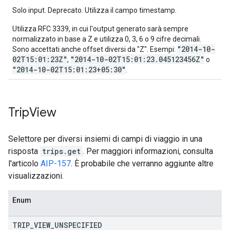
Solo input. Deprecato. Utilizza il campo timestamp.
Utilizza RFC 3339, in cui l'output generato sarà sempre
normalizzato in base a Z e utilizza 0, 3, 6 o 9 cifre decimali.
"2014-10-
Sono accettati anche offset diversi da "Z". Esempi:
02T15:01:23Z"
"2014-10-02T15:01:23.045123456Z"
,
o
"2014-10-02T15:01:23+05:30"
.
Trip
View
Selettore per diversi insiemi di campi di viaggio in una
risposta
trips.get
. Per maggiori informazioni, consulta
l'articolo
AIP-157
. È probabile che verranno aggiunte altre
visualizzazioni.
Enum
TRIP
_
VIEW
_
UNSPECIFIED