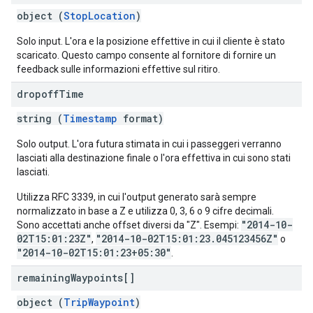
object (
StopLocation
)
Solo input. L'ora e la posizione effettive in cui il cliente è stato
scaricato. Questo campo consente al fornitore di fornire un
feedback sulle informazioni effettive sul ritiro.
dropoff
Time
string (
Timestamp
format)
Solo output. L'ora futura stimata in cui i passeggeri verranno
lasciati alla destinazione finale o l'ora effettiva in cui sono stati
lasciati.
Utilizza RFC 3339, in cui l'output generato sarà sempre
normalizzato in base a Z e utilizza 0, 3, 6 o 9 cifre decimali.
"2014-10-
Sono accettati anche offset diversi da "Z". Esempi:
02T15:01:23Z"
"2014-10-02T15:01:23.045123456Z"
,
o
"2014-10-02T15:01:23+05:30"
.
remaining
Waypoints[]
object (
TripWaypoint
)