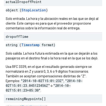
actual
Dropoff
Point
object (
StopLocation
)
Solo entrada. La hora y la ubicación reales en las que se dejó al
cliente. Este campo es para que el proveedor proporcione
comentarios sobre la información real de entrega.
dropoff
Time
string (
Timestamp
format)
Solo salida. La hora futura estimada en la que se dejarán a los
pasajeros en el destino final o la hora real en la que se los dejó.
Usa RFC 3339, en el que el resultado generado siempre se
normalizará en Z y usará 0, 3, 6 o 9 dígitos fraccionarios.
También se aceptan compensaciones distintas de "Z".
"2014-10-02T15:01:23Z"
"2014-10-
Ejemplos:
,
02T15:01:23.045123456Z"
"2014-10-
o
02T15:01:23+05:30"
.
remaining
Waypoints[]