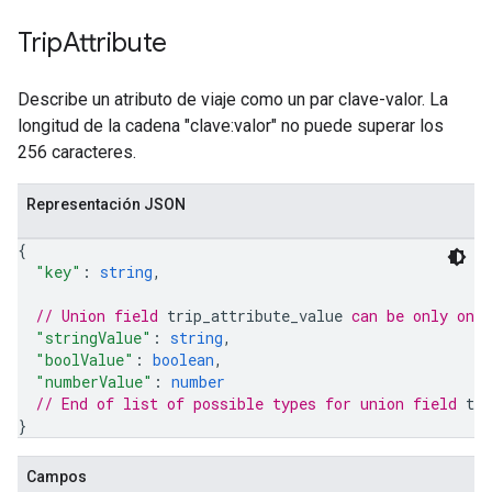
Trip
Attribute
Describe un atributo de viaje como un par clave-valor. La
longitud de la cadena "clave:valor" no puede superar los
256 caracteres.
Representación JSON
{
"key"
: 
string
,
// Union field 
trip_attribute_value
 can be only one
"stringValue"
: 
string
,
"boolValue"
: 
boolean
,
"numberValue"
: 
number
// End of list of possible types for union field 
tri
}
Campos