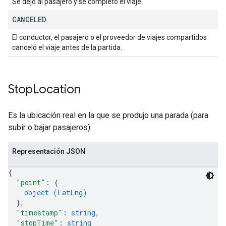
Se dejó al pasajero y se completó el viaje.
CANCELED
El conductor, el pasajero o el proveedor de viajes compartidos
canceló el viaje antes de la partida.
Stop
Location
Es la ubicación real en la que se produjo una parada (para
subir o bajar pasajeros).
Representación JSON
{
"point"
: 
{
object (
LatLng
)
}
,
"timestamp"
: 
string
,
"stopTime"
: 
string