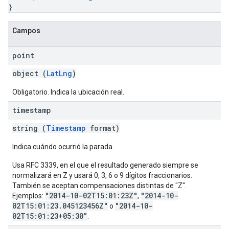
}
Campos
point
object (
LatLng
)
Obligatorio. Indica la ubicación real.
timestamp
string (
Timestamp
format)
Indica cuándo ocurrió la parada.
Usa RFC 3339, en el que el resultado generado siempre se
normalizará en Z y usará 0, 3, 6 o 9 dígitos fraccionarios.
También se aceptan compensaciones distintas de "Z".
"2014-10-02T15:01:23Z"
"2014-10-
Ejemplos:
,
02T15:01:23.045123456Z"
"2014-10-
o
02T15:01:23+05:30"
.