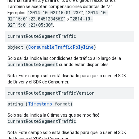
normalizará en Z y usará 0, 3, 6 o 9 dígitos fraccionarios.
También se aceptan compensaciones distintas de "Z".
"2014-10-02T15:01:23Z"
"2014-10-
Ejemplos:
,
02T15:01:23.045123456Z"
"2014-10-
o
02T15:01:23+05:30"
.
current
Route
Segment
Traffic
object (
ConsumableTrafficPolyline
)
Solo salida. Indica las condiciones de tráfico a lo largo de la
currentRouteSegment
cuando están disponibles.
Nota: Este campo solo está diseñado para que lo usen el SDK
de Driver y el SDK de Consumer.
current
Route
Segment
Traffic
Version
string (
Timestamp
format)
Solo salida. Indica la última vez que se modificó
currentRouteSegmentTraffic
.
Nota: Este campo solo está diseñado para que lo usen el SDK
de Driver y el SDK de Consumer.