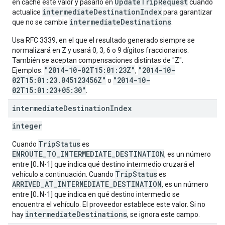
UpdateTripRequest
en caché este valor y pasarlo en
cuando
intermediateDestinationIndex
actualice
para garantizar
intermediateDestinations
que no se cambie
.
Usa RFC 3339, en el que el resultado generado siempre se
normalizará en Z y usará 0, 3, 6 o 9 dígitos fraccionarios.
También se aceptan compensaciones distintas de "Z".
"2014-10-02T15:01:23Z"
"2014-10-
Ejemplos:
,
02T15:01:23.045123456Z"
"2014-10-
o
02T15:01:23+05:30"
.
intermediate
Destination
Index
integer
TripStatus
Cuando
es
ENROUTE_TO_INTERMEDIATE_DESTINATION
, es un número
entre [0..N-1] que indica qué destino intermedio cruzará el
TripStatus
vehículo a continuación. Cuando
es
ARRIVED_AT_INTERMEDIATE_DESTINATION
, es un número
entre [0..N-1] que indica en qué destino intermedio se
encuentra el vehículo. El proveedor establece este valor. Si no
intermediateDestinations
hay
, se ignora este campo.