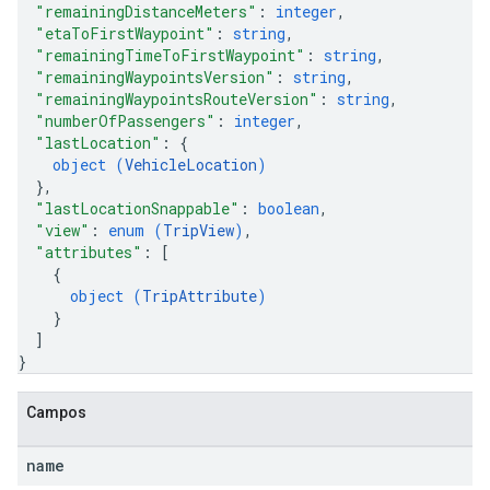
"remainingDistanceMeters"
: 
integer
,
"etaToFirstWaypoint"
: 
string
,
"remainingTimeToFirstWaypoint"
: 
string
,
"remainingWaypointsVersion"
: 
string
,
"remainingWaypointsRouteVersion"
: 
string
,
"numberOfPassengers"
: 
integer
,
"lastLocation"
: 
{
object (
VehicleLocation
)
}
,
"lastLocationSnappable"
: 
boolean
,
"view"
: 
enum (
TripView
)
,
"attributes"
: 
[
{
object (
TripAttribute
)
}
]
}
Campos
name