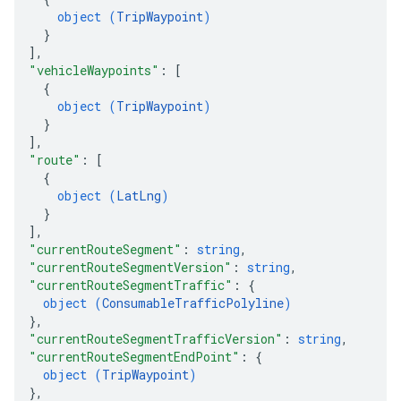
object (
TripWaypoint
)
}
]
,
"vehicleWaypoints"
: 
[
{
object (
TripWaypoint
)
}
]
,
"route"
: 
[
{
object (
LatLng
)
}
]
,
"currentRouteSegment"
: 
string
,
"currentRouteSegmentVersion"
: 
string
,
"currentRouteSegmentTraffic"
: 
{
object (
ConsumableTrafficPolyline
)
}
,
"currentRouteSegmentTrafficVersion"
: 
string
,
"currentRouteSegmentEndPoint"
: 
{
object (
TripWaypoint
)
}
,