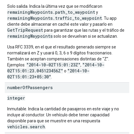
Solo salida. Indica la última vez que se modificaron
remainingWaypoints.path_to_waypoint
y
remainingWaypoints.traffic_to_waypoint
. Tu app
cliente debe almacenar en caché este valor y pasarlo en
GetTripRequest
para garantizar que las rutas y el tráfico de
remainingWaypoints
solo se devuelvan si se actualizan.
Usa RFC 3339, en el que el resultado generado siempre se
normalizará en Z y usará 0, 3, 6 o 9 dígitos fraccionarios.
También se aceptan compensaciones distintas de "Z".
"2014-10-02T15:01:23Z"
"2014-10-
Ejemplos:
,
02T15:01:23.045123456Z"
"2014-10-
o
02T15:01:23+05:30"
.
number
Of
Passengers
integer
Inmutable. Indica la cantidad de pasajeros en este viaje y no
incluye al conductor. Un vehículo debe tener capacidad
disponible para que se muestre en una respuesta
vehicles.search
.