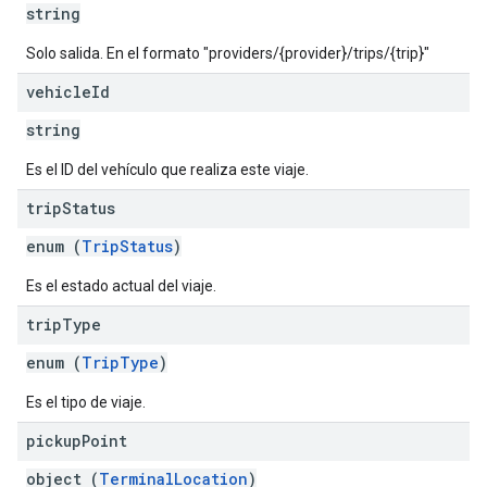
string
Solo salida. En el formato "providers/{provider}/trips/{trip}"
vehicle
Id
string
Es el ID del vehículo que realiza este viaje.
trip
Status
enum (
TripStatus
)
Es el estado actual del viaje.
trip
Type
enum (
TripType
)
Es el tipo de viaje.
pickup
Point
object (
TerminalLocation
)