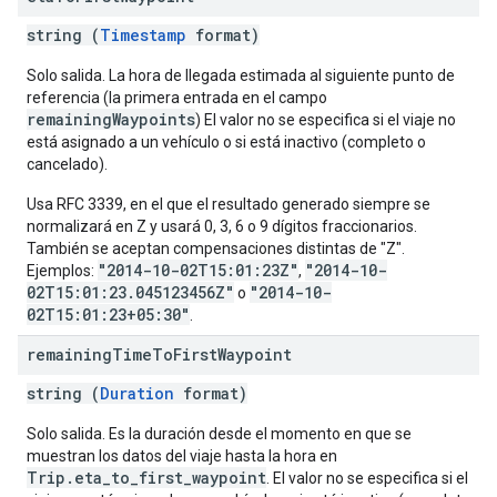
string (
Timestamp
format)
Solo salida. La hora de llegada estimada al siguiente punto de
referencia (la primera entrada en el campo
remainingWaypoints
) El valor no se especifica si el viaje no
está asignado a un vehículo o si está inactivo (completo o
cancelado).
Usa RFC 3339, en el que el resultado generado siempre se
normalizará en Z y usará 0, 3, 6 o 9 dígitos fraccionarios.
También se aceptan compensaciones distintas de "Z".
"2014-10-02T15:01:23Z"
"2014-10-
Ejemplos:
,
02T15:01:23.045123456Z"
"2014-10-
o
02T15:01:23+05:30"
.
remaining
Time
To
First
Waypoint
string (
Duration
format)
Solo salida. Es la duración desde el momento en que se
muestran los datos del viaje hasta la hora en
Trip.eta_to_first_waypoint
. El valor no se especifica si el