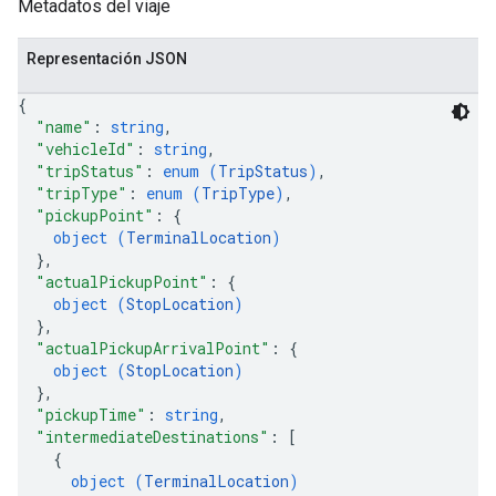
Metadatos del viaje
Representación JSON
{
"name"
: 
string
,
"vehicleId"
: 
string
,
"tripStatus"
: 
enum (
TripStatus
)
,
"tripType"
: 
enum (
TripType
)
,
"pickupPoint"
: 
{
object (
TerminalLocation
)
}
,
"actualPickupPoint"
: 
{
object (
StopLocation
)
}
,
"actualPickupArrivalPoint"
: 
{
object (
StopLocation
)
}
,
"pickupTime"
: 
string
,
"intermediateDestinations"
: 
[
{
object (
TerminalLocation
)