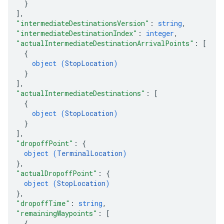
}
]
,
"intermediateDestinationsVersion"
: 
string
,
"intermediateDestinationIndex"
: 
integer
,
"actualIntermediateDestinationArrivalPoints"
: 
[
{
object (
StopLocation
)
}
]
,
"actualIntermediateDestinations"
: 
[
{
object (
StopLocation
)
}
]
,
"dropoffPoint"
: 
{
object (
TerminalLocation
)
}
,
"actualDropoffPoint"
: 
{
object (
StopLocation
)
}
,
"dropoffTime"
: 
string
,
"remainingWaypoints"
: 
[
{