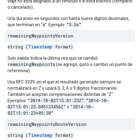
viaje no está asignado a un vehículo o si está inactivo (completo
o cancelado).
Una duración en segundos con hasta nueve dígitos decimales,
s
"3.5s"
que terminan en “
”. Ejemplo:
.
remaining
Waypoints
Version
string (
Timestamp
format)
Solo salida. Indica la última vez que se cambió
remainingWaypoints
(se agregó, quitó o cambió un punto de
referencia).
Usa RFC 3339, en el que el resultado generado siempre se
normalizará en Z y usará 0, 3, 6 o 9 dígitos fraccionarios.
También se aceptan compensaciones distintas de "Z".
"2014-10-02T15:01:23Z"
"2014-10-
Ejemplos:
,
02T15:01:23.045123456Z"
"2014-10-
o
02T15:01:23+05:30"
.
remaining
Waypoints
Route
Version
string (
Timestamp
format)