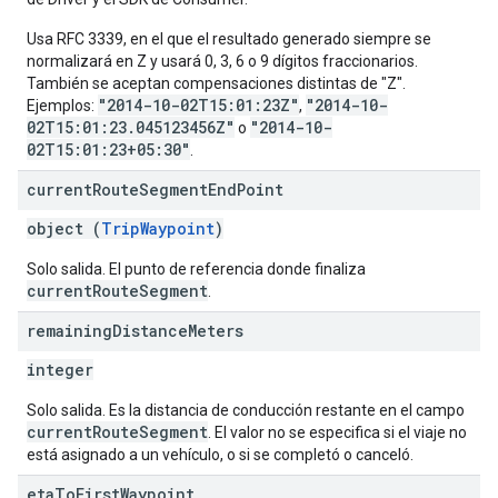
Usa RFC 3339, en el que el resultado generado siempre se
normalizará en Z y usará 0, 3, 6 o 9 dígitos fraccionarios.
También se aceptan compensaciones distintas de "Z".
"2014-10-02T15:01:23Z"
"2014-10-
Ejemplos:
,
02T15:01:23.045123456Z"
"2014-10-
o
02T15:01:23+05:30"
.
current
Route
Segment
End
Point
object (
TripWaypoint
)
Solo salida. El punto de referencia donde finaliza
currentRouteSegment
.
remaining
Distance
Meters
integer
Solo salida. Es la distancia de conducción restante en el campo
currentRouteSegment
. El valor no se especifica si el viaje no
está asignado a un vehículo, o si se completó o canceló.
eta
To
First
Waypoint