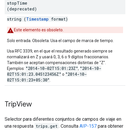
stop
Time
(deprecated)
string (
Timestamp
format)
Este elemento es obsoleto.
Solo entrada. Obsoleta. Usa el campo de marca de tiempo.
Usa RFC 3339, en el que el resultado generado siempre se
normalizará en Z y usará 0, 3, 6 o 9 dígitos fraccionarios.
También se aceptan compensaciones distintas de "Z".
"2014-10-02T15:01:23Z"
"2014-10-
Ejemplos:
,
02T15:01:23.045123456Z"
"2014-10-
o
02T15:01:23+05:30"
.
Trip
View
Selector para diferentes conjuntos de campos de viaje en
una respuesta
trips.get
. Consulta
AIP-157
para obtener