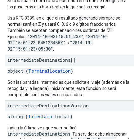
Solo salida. La hora futura estimada en la que se recogerán a
los pasajeros o la hora real en la que se los recogió.
Usa RFC 3339, en el que el resultado generado siempre se
normalizará en Z y usará 0, 3, 6 o 9 dígitos fraccionarios.
También se aceptan compensaciones distintas de "Z".
"2014-10-02T15:01:23Z"
"2014-10-
Ejemplos:
,
02T15:01:23.045123456Z"
"2014-10-
o
02T15:01:23+05:30"
.
intermediate
Destinations[]
object (
TerminalLocation
)
Son las paradas intermedias que solicita el viaje (además de la
recogida y la llegada). Inicialmente, esta función no será
compatible con los viajes compartidos.
intermediate
Destinations
Version
string (
Timestamp
format)
Indica la última vez que se modificó
intermediateDestinations
. Tu servidor debe almacenar