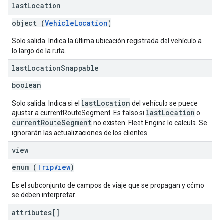
last
Location
object (
VehicleLocation
)
Solo salida. Indica la última ubicación registrada del vehículo a
lo largo de la ruta.
last
Location
Snappable
boolean
lastLocation
Solo salida. Indica si el
del vehículo se puede
lastLocation
ajustar a currentRouteSegment. Es falso si
o
currentRouteSegment
no existen. Fleet Engine lo calcula. Se
ignorarán las actualizaciones de los clientes.
view
enum (
TripView
)
Es el subconjunto de campos de viaje que se propagan y cómo
se deben interpretar.
attributes[]