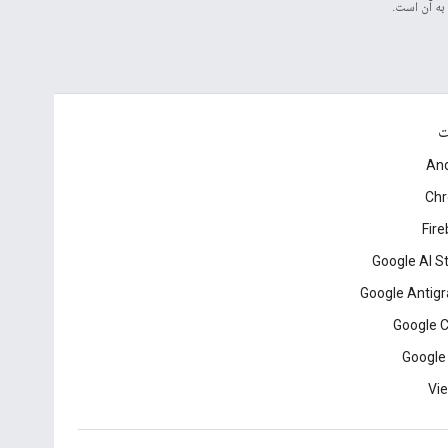
ت
And
Ch
Fir
Google AI S
Google Antigr
Google 
Google
Vie