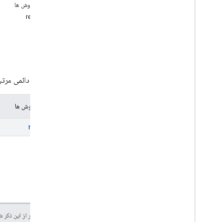
مواد و روش ها
ارائه دهندگان
.
سفرها
report
ارائه دهندگان
.
وسایل نقلیه
انواع
منبع
Consumable
Traffic
Polyline
Lat
Lng
Request
Header
هیچ داده دائمی مرتبط
Terminal
Location
Trip
Type
مواد و روش ها
Trip
Waypoint
مکان وسیله نقلیه
report
نوع نقطه
جز در مواردی که غیر از این ذک