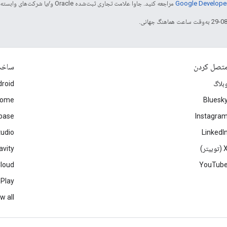
مراجعه کنید. جاوا علامت تجاری ثبت‌شده Oracle و/یا شرکت‌های وابسته به آن است.
تصل کردن
ساخ
بلاگ
roid
rome
Bluesk
ebase
Instagra
tudio
LinkedI
(توییتر)
avity
Cloud
YouTub
 Play
w all