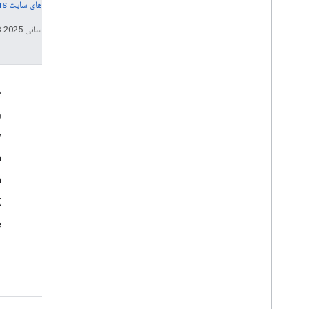
جزئیات، به
خطمشی‌های سایت Google Developers‏
تاریخ آخرین به‌روزرسانی 2025-08-29 به‌وقت ساعت هماهنگ جهانی.
تعامل
م
Google Developer Program
و
y
Google Developer Groups
m
Google Developer Experts
n
Accelerators
Google Cloud & NVIDIA
‫X 
e