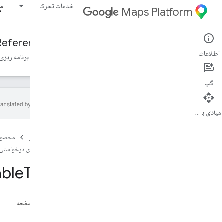
خدمات تحرک
مو
Maps Platform
Reference
Fleet Engine
Mobility Services
اطلاعات
نمای کلی
سفرهای درخواستی، سفرهای درخواستی
وظایف برنامه ریزی
گپ
میانای برنامه‌سازی کاربردی
Fleet Engine API - مرجع RPC، Fleet Engine
API - مرجع RPC
صفحه اصلی
محصول
Fleet Engine API - مرجع REST، Fleet
سفرهای درخواستی،
Engine API - مرجع REST
able
Trips
نمای کلی
منابع REST
providers
.
billable
Trips
در این صفحه
نمای کلی
منبع
گزارش