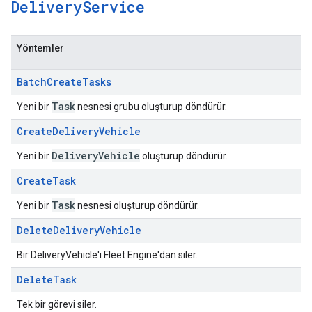
Delivery
Service
Yöntemler
Batch
Create
Tasks
Task
Yeni bir
nesnesi grubu oluşturup döndürür.
Create
Delivery
Vehicle
Delivery
Vehicle
Yeni bir
oluşturup döndürür.
Create
Task
Task
Yeni bir
nesnesi oluşturup döndürür.
Delete
Delivery
Vehicle
Bir DeliveryVehicle'ı Fleet Engine'dan siler.
Delete
Task
Tek bir görevi siler.