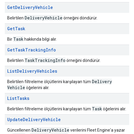
Get
Delivery
Vehicle
Delivery
Vehicle
Belirtilen
örneğini döndürür.
Get
Task
Task
Bir
hakkında bilgi alır.
Get
Task
Tracking
Info
Task
Tracking
Info
Belirtilen
örneğini döndürür.
List
Delivery
Vehicles
Delivery
Belirtilen filtreleme ölçütlerini karşılayan tüm
Vehicle
öğelerini alır.
List
Tasks
Task
Belirtilen filtreleme ölçütlerini karşılayan tüm
öğelerini alır.
Update
Delivery
Vehicle
Delivery
Vehicle
Güncellenen
verilerini Fleet Engine'a yazar