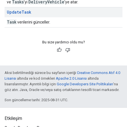
Tasks
Delivery
Vehicle
ve
'yi
'ye atar.
Update
Task
Task
verilerini günceller.
Bu size yardımcı oldu mu?
Aksi belirtilmediği sürece bu sayfanın içeriği
Creative Commons Atıf 4.0
Lisansı
altında ve kod örnekleri
Apache 2.0 Lisansı
altında
lisanslanmıştır. Ayrıntılı bilgi için
Google Developers Site Politikaları
'na
göz atın. Java, Oracle ve/veya satış ortaklarının tescilli ticari markasıdır.
Son güncelleme tarihi: 2025-08-31 UTC.
Etkileşim