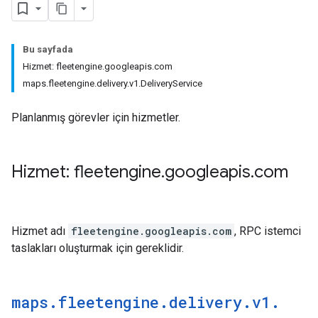
Bu sayfada
Hizmet: fleetengine.googleapis.com
maps.fleetengine.delivery.v1.DeliveryService
Planlanmış görevler için hizmetler.
Hizmet: fleetengine
.
googleapis
.
com
Hizmet adı
fleetengine.googleapis.com
, RPC istemci
taslakları oluşturmak için gereklidir.
maps
.
fleetengine
.
delivery
.
v1
.