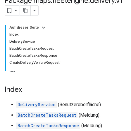
Package maps
.
fleetengine
.
delivery
.
v1
Auf dieser Seite
Index
DeliveryService
BatchCreateTasksRequest
BatchCreateTasksResponse
CreateDeliveryVehicleRequest
Index
DeliveryService
(Benutzeroberfläche)
BatchCreateTasksRequest
(Meldung)
BatchCreateTasksResponse
(Meldung)