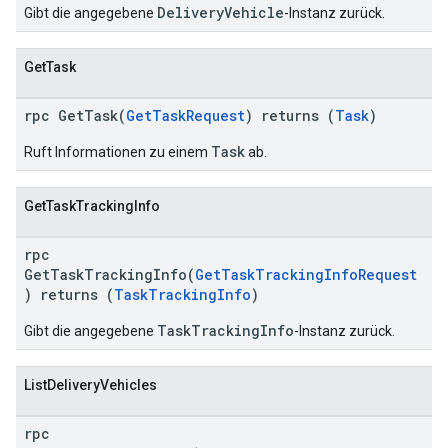
DeliveryVehicle
Gibt die angegebene
-Instanz zurück.
GetTask
rpc GetTask(
GetTaskRequest
) returns (
Task
)
Task
Ruft Informationen zu einem
ab.
GetTaskTrackingInfo
rpc
GetTaskTrackingInfo(
GetTaskTrackingInfoRequest
) returns (
TaskTrackingInfo
)
TaskTrackingInfo
Gibt die angegebene
-Instanz zurück.
ListDeliveryVehicles
rpc