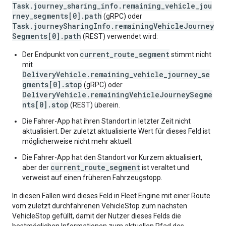
Task.journey_sharing_info.remaining_vehicle_jou
rney_segments[0].path
(gRPC) oder
Task.journeySharingInfo.remainingVehicleJourney
Segments[0].path
(REST) verwendet wird:
current_route_segment
Der Endpunkt von
stimmt nicht
mit
DeliveryVehicle.remaining_vehicle_journey_se
gments[0].stop
(gRPC) oder
DeliveryVehicle.remainingVehicleJourneySegme
nts[0].stop
(REST) überein.
Die Fahrer-App hat ihren Standort in letzter Zeit nicht
aktualisiert. Der zuletzt aktualisierte Wert für dieses Feld ist
möglicherweise nicht mehr aktuell.
Die Fahrer-App hat den Standort vor Kurzem aktualisiert,
current_route_segment
aber der
ist veraltet und
verweist auf einen früheren Fahrzeugstopp.
In diesen Fällen wird dieses Feld in Fleet Engine mit einer Route
vom zuletzt durchfahrenen VehicleStop zum nächsten
VehicleStop gefüllt, damit der Nutzer dieses Felds die