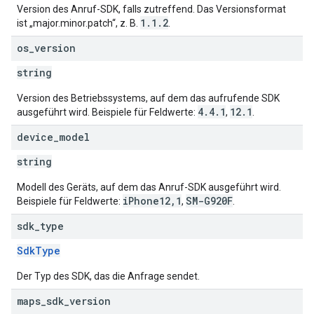
Version des Anruf-SDK, falls zutreffend. Das Versionsformat
1.1.2
ist „major.minor.patch“, z. B.
.
os
_
version
string
Version des Betriebssystems, auf dem das aufrufende SDK
4.4.1
12.1
ausgeführt wird. Beispiele für Feldwerte:
,
.
device
_
model
string
Modell des Geräts, auf dem das Anruf-SDK ausgeführt wird.
iPhone12,1
SM-G920F
Beispiele für Feldwerte:
,
.
sdk
_
type
SdkType
Der Typ des SDK, das die Anfrage sendet.
maps
_
sdk
_
version