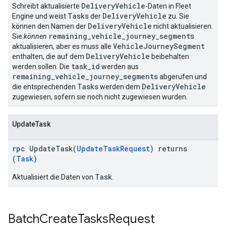
DeliveryVehicle
Schreibt aktualisierte
-Daten in Fleet
Tasks
DeliveryVehicle
Engine und weist
der
zu. Sie
DeliveryVehicle
können den Namen der
nicht aktualisieren.
remaining_vehicle_journey_segments
Sie
können
VehicleJourneySegment
aktualisieren, aber es muss alle
DeliveryVehicle
enthalten, die auf dem
beibehalten
task_id
werden sollen. Die
werden aus
remaining_vehicle_journey_segments
abgerufen und
Tasks
DeliveryVehicle
die entsprechenden
werden dem
zugewiesen, sofern sie noch nicht zugewiesen wurden.
UpdateTask
rpc UpdateTask(
UpdateTaskRequest
) returns
(
Task
)
Task
Aktualisiert die Daten von
.
Batch
Create
Tasks
Request