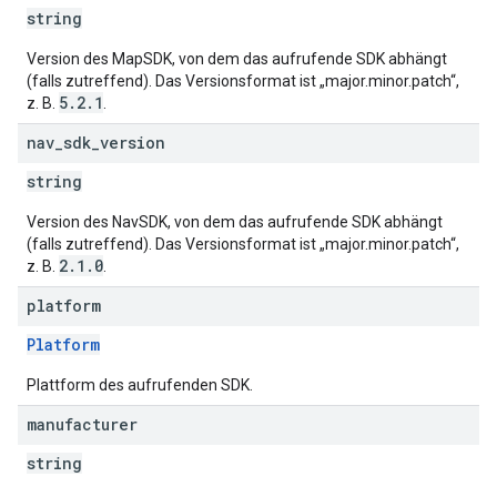
string
Version des MapSDK, von dem das aufrufende SDK abhängt
(falls zutreffend). Das Versionsformat ist „major.minor.patch“,
5.2.1
z. B.
.
nav
_
sdk
_
version
string
Version des NavSDK, von dem das aufrufende SDK abhängt
(falls zutreffend). Das Versionsformat ist „major.minor.patch“,
2.1.0
z. B.
.
platform
Platform
Plattform des aufrufenden SDK.
manufacturer
string