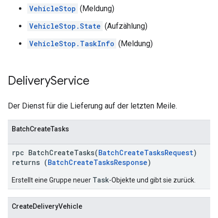
VehicleStop
(Meldung)
VehicleStop.State
(Aufzählung)
VehicleStop.TaskInfo
(Meldung)
Delivery
Service
Der Dienst für die Lieferung auf der letzten Meile.
BatchCreateTasks
rpc BatchCreateTasks(
BatchCreateTasksRequest
)
returns (
BatchCreateTasksResponse
)
Task
Erstellt eine Gruppe neuer
-Objekte und gibt sie zurück.
CreateDeliveryVehicle