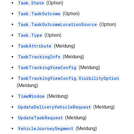
Task.State
(Option)
Task.TaskOutcome
(Option)
Task.TaskOutcomeLocationSource
(Option)
Task.Type
(Option)
TaskAttribute
(Meldung)
TaskTrackingInfo
(Meldung)
TaskTrackingViewConfig
(Meldung)
TaskTrackingViewConfig.VisibilityOption
(Meldung)
TimeWindow
(Meldung)
UpdateDeliveryVehicleRequest
(Meldung)
UpdateTaskRequest
(Meldung)
VehicleJourneySegment
(Meldung)