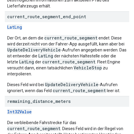
bestmöglichen Informationen zum aktuellen Pfad des
Lieferfahrzeugs erhält.
current
_
route
_
segment
_
end
_
point
LatLng
current_route_segment
Der Ort, an dem die
endet. Diese
wird derzeit nicht von der Fahrer-App ausgefüllt, kann aber bei
UpdateDeliveryVehicle
-Aufrufen angegeben werden. Das
LatLng
ist entweder die
der nächsten Haltestelle oder die
LatLng
current_route_segment
letzte
der
. Fleet Engine
VehicleStop
versucht dann, einen tatsächlichen
zu
interpolieren.
UpdateDeliveryVehicle
Dieses Feld wird bei
-Aufrufen
current_route_segment
ignoriert, wenn das Feld
leer ist.
remaining
_
distance
_
meters
Int32Value
Die verbleibende Fahrstrecke für das
current_route_segment
. Dieses Feld wird in der Regel von