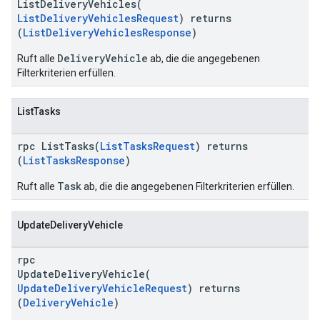
ListDeliveryVehicles(
ListDeliveryVehiclesRequest
) returns
(
ListDeliveryVehiclesResponse
)
DeliveryVehicle
Ruft alle
ab, die die angegebenen
Filterkriterien erfüllen.
ListTasks
rpc ListTasks(
ListTasksRequest
) returns
(
ListTasksResponse
)
Task
Ruft alle
ab, die die angegebenen Filterkriterien erfüllen.
UpdateDeliveryVehicle
rpc
UpdateDeliveryVehicle(
UpdateDeliveryVehicleRequest
) returns
(
DeliveryVehicle
)