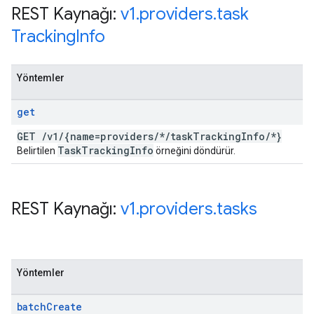
REST Kaynağı:
v1
.
providers
.
task
Tracking
Info
Yöntemler
get
GET
/
v1
/
{name=providers
/
*
/
task
Tracking
Info
/
*}
Task
Tracking
Info
Belirtilen
örneğini döndürür.
REST Kaynağı:
v1
.
providers
.
tasks
Yöntemler
batch
Create