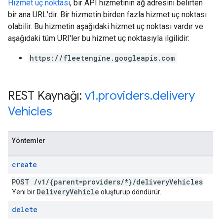
Hizmet uç noktası
, bir API hizmetinin ağ adresini belirten
bir ana URL'dir. Bir hizmetin birden fazla hizmet uç noktası
olabilir. Bu hizmetin aşağıdaki hizmet uç noktası vardır ve
aşağıdaki tüm URI'ler bu hizmet uç noktasıyla ilgilidir:
https://fleetengine.googleapis.com
REST Kaynağı:
v1
.
providers
.
delivery
Vehicles
Yöntemler
create
POST
/
v1
/
{parent=providers
/
*}
/
delivery
Vehicles
Delivery
Vehicle
Yeni bir
oluşturup döndürür.
delete