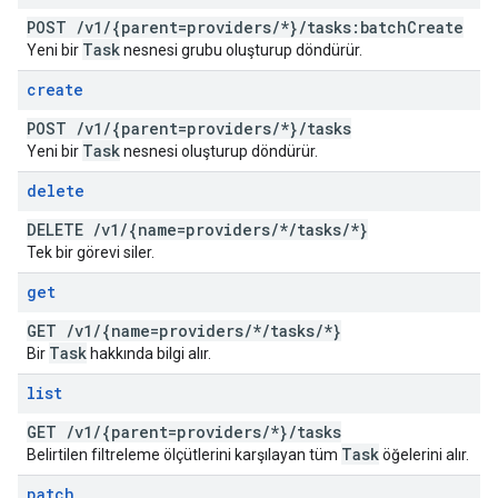
POST
/
v1
/
{parent=providers
/
*}
/
tasks:batch
Create
Task
Yeni bir
nesnesi grubu oluşturup döndürür.
create
POST
/
v1
/
{parent=providers
/
*}
/
tasks
Task
Yeni bir
nesnesi oluşturup döndürür.
delete
DELETE
/
v1
/
{name=providers
/
*
/
tasks
/
*}
Tek bir görevi siler.
get
GET
/
v1
/
{name=providers
/
*
/
tasks
/
*}
Task
Bir
hakkında bilgi alır.
list
GET
/
v1
/
{parent=providers
/
*}
/
tasks
Task
Belirtilen filtreleme ölçütlerini karşılayan tüm
öğelerini alır.
patch