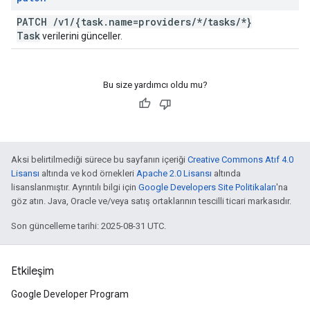
PATCH
/
v1
/
{task
.
name=providers
/
*
/
tasks
/
*}
Task
verilerini günceller.
Bu size yardımcı oldu mu?
Aksi belirtilmediği sürece bu sayfanın içeriği
Creative Commons Atıf 4.0
Lisansı
altında ve kod örnekleri
Apache 2.0 Lisansı
altında
lisanslanmıştır. Ayrıntılı bilgi için
Google Developers Site Politikaları
'na
göz atın. Java, Oracle ve/veya satış ortaklarının tescilli ticari markasıdır.
Son güncelleme tarihi: 2025-08-31 UTC.
Etkileşim
Google Developer Program