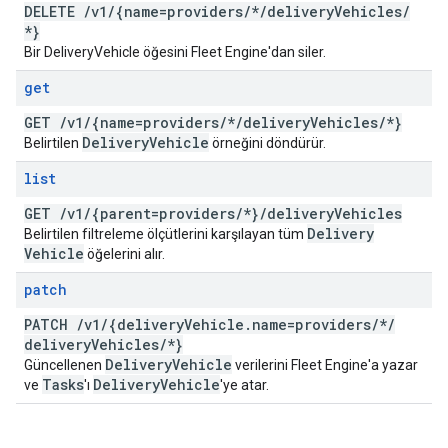
DELETE
/
v1
/
{name=providers
/
*
/
delivery
Vehicles
/
*}
Bir DeliveryVehicle öğesini Fleet Engine'dan siler.
get
GET
/
v1
/
{name=providers
/
*
/
delivery
Vehicles
/
*}
Delivery
Vehicle
Belirtilen
örneğini döndürür.
list
GET
/
v1
/
{parent=providers
/
*}
/
delivery
Vehicles
Delivery
Belirtilen filtreleme ölçütlerini karşılayan tüm
Vehicle
öğelerini alır.
patch
PATCH
/
v1
/
{delivery
Vehicle
.
name=providers
/
*
/
delivery
Vehicles
/
*}
Delivery
Vehicle
Güncellenen
verilerini Fleet Engine'a yazar
Tasks
Delivery
Vehicle
ve
'ı
'ye atar.