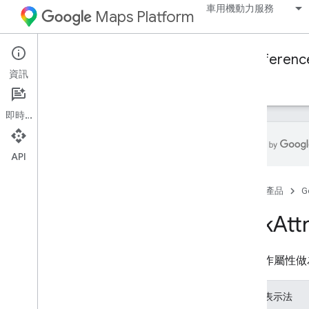
車用機動力服務
Maps Platform
Mobility Services
Fleet Engine
Referenc
資訊
總覽
隨選行程
已排定的工作
即時通訊
API
Fleet Engine API - 遠端程序呼叫 (RPC)
參考資料
首頁
產品
G
Fleet Engine API - REST 參考資料
Task
Att
總覽
REST 資源
說明工作屬性做為
provider
.
delivery
Vehicles
provider
.
task
Tracking
Info 資訊
JSON 表示法
provider
.
task