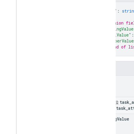
{
類型
"key"
: 
strin
傳送要求標頭
車輛交付位置
// Union fie
Lat
Lng
"stringValue
地點資訊
"boolValue"
:
"numberValue
State
// End of li
Task
Attribute
}
任務結果
Time
Window
欄位
車輛歷程區隔
key
task
_
聯集欄位
task
_
at
「"」。
string
Value