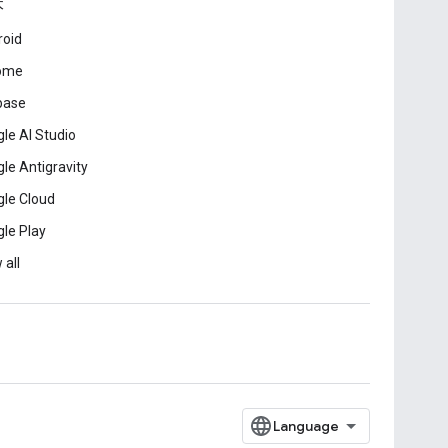
本
roid
ome
base
le AI Studio
le Antigravity
le Cloud
le Play
 all