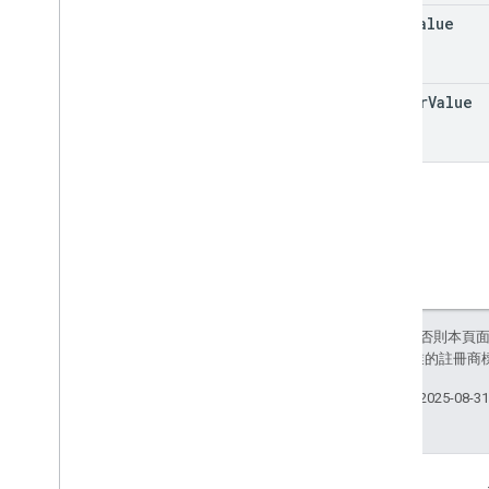
bool
Value
number
Value
除非另有註明，否則本頁
和/或其關聯企業的註冊商
上次更新時間：2025-08-3