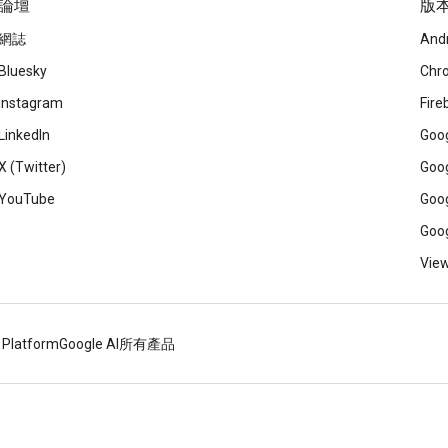
論壇
版
網誌
And
Bluesky
Chr
Instagram
Fire
LinkedIn
Goog
X (Twitter)
Goog
YouTube
Goog
Goog
View
 Platform
Google AI
所有產品