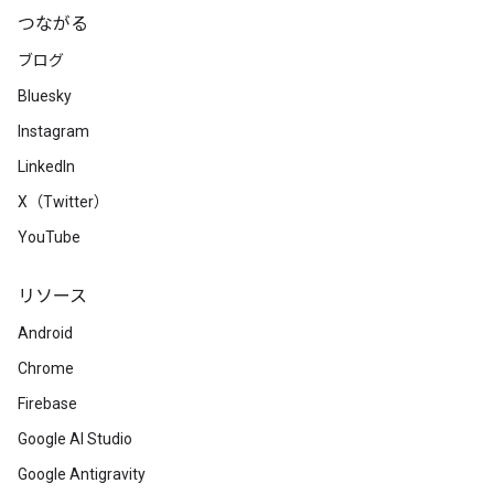
つながる
ブログ
Bluesky
Instagram
LinkedIn
X（Twitter）
YouTube
リソース
Android
Chrome
Firebase
Google AI Studio
Google Antigravity