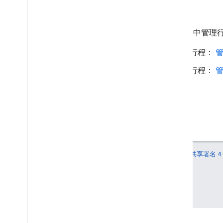
后续步骤
如需深入了解如何在 Fleet Engine 
了解如何在按需服务中使用行程：
了解如何在预定服务中使用行程：
如未另行说明，那么本页面中的内容已根据
知识共享署名 4.
Oracle 和/或其关联公司的注册商标。
最后更新时间 (UTC)：2026-07-11。