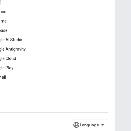
建
roid
ome
base
le AI Studio
le Antigravity
le Cloud
le Play
 all