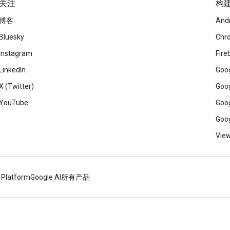
关注
构
博客
And
Bluesky
Chr
Instagram
Fire
LinkedIn
Goog
X (Twitter)
Goog
YouTube
Goog
Goog
View
 Platform
Google AI
所有产品