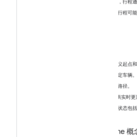
按需服务
： 对于网约车服务，行程
预定服务
： 对于送货服务，行程可
行程的关键方面
以下几项信息定义并描述了行程：
起点和目的地
： 作业的已定义起点
车辆
： 分配给完成行程的特定车辆
路线
： 车辆预计行驶的计划路径。
实时更新
： Fleet Engine 提
状态
： 行程具有生命周期，状态包括
行程与其他 Fleet Engine