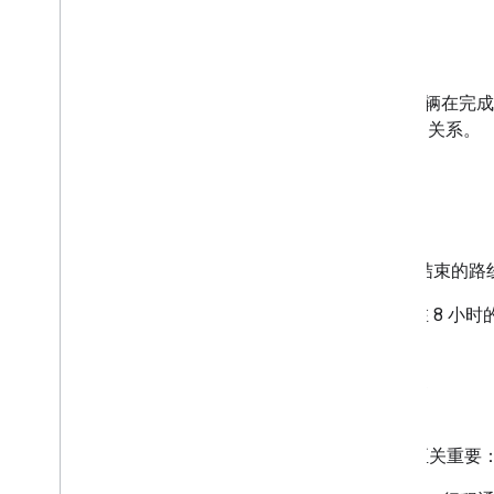
行程与其他 Fleet Engine 概念的关系
跟踪行程的优势
后续步骤
借助 Fleet Engine，您可以跟踪
及行程与 Fleet Engine 其他组件的关系。
什么是行程？
行程
表示车辆从起点到特定作业结束的路
您可以这样理解：送货车辆可能在 8 小
行程的实际应用：示例
行程对于按需服务和预定服务都至关重要