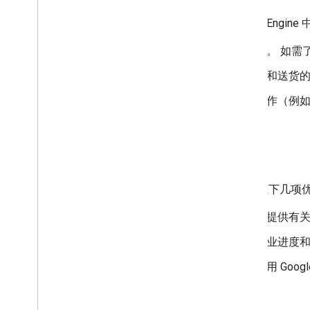
行程并非孤立存在，而是与 Fleet Engi
车辆
： 行程始终由车辆执行。
如需
行程（按需）
： 在按需乘车和送货
任务（预定）
： 对于预定操作（例
跟踪行程的优势
使用 Fleet Engine 跟踪行程具有以下几
提升最终用户体验
： 为客户提供有
改进运营监督
： 实时监控作业进度
准确预测预计到达时间
： 使用 Go