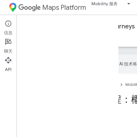
Mobility 服务
Maps Platform
Mobility Services
Fleet Engine
Journeys
信息
概览
管理随叫车行程
管理已安排的任务
聊天
Google 会使用 AI
API
首页
产品
Google Maps Platform
Mobili
Fleet Engine 行程
本页内容
什么是行程？
行程的实际应用：示例
行程的关键方面