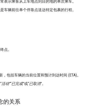
通常表示乘客从上车地点到目的地的单次乘车。
能是车辆前往单个停靠点送达特定包裹的行程。
和终点。
。
供实时更新，包括车辆的当前位置和预计到达时间 (ETA)。
“
活动
”“
已完成
”或“
已取消
”。
 概念的关系