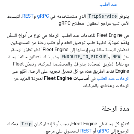
عند الطلب
.
يتوفّر
TripService
الذي ستستخدمه في
gRPC
و
REST
. لتبسيط
الأمر، تتبع مراجع الحقول اصطلاح gRPC.
في Fleet Engine للخدمات عند الطلب، الرحلة هي نوع من أنواع التنقّل
يقدّم نموذجًا لتلبية طلب توصيل الطعام أو طلب رحلة من المستهلكين.
تتضمّن الرحلة حالة يتم إرسالها إلى Fleet Engine أثناء تطوّر الرحلة،
مثل
NEW
و
ENROUTE_TO_PICKUP
وغير ذلك. تتطابق حالة الرحلة
مع نقاط الطريق المحدّدة جغرافيًا والمخصّصة للمركبة، وتعدّل Fleet
Engine نقاط الطريق هذه مع كل تعديل تجريه على الرحلة. اطّلِع على
الرحلات عند الطلب
في
أساسيات Fleet Engine
لمعرفة المزيد عن
الرحلات وعلاقتها بالمركبات.
مدة الرحلة
لتتبُّع كل رحلة في Fleet Engine، يجب أولاً إنشاء كيان
Trip
. يمكنك
الرجوع إلى
gRPC
أو
REST
للحصول على مرجع.