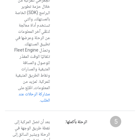
الجغرافي للمركبة من
خلال حزمة تطوير
البرامج (SDK) الخاصة
بالمستهلك، والتي
تستخدم أداة معالجة
لتلقّي آخر المعلومات
عن الرحلة وعرضها في
تطبيق المستهلك.
وتعدّل Fleet Engine
تلقائيًا الوقت المقدّر
للوصول والمسافة
المتبقية والمسارات
ونقاط الطريق المتبقية
للمركبة. لمزيد من
المعلومات، اطّلِع على
مشاركة الرحلات عند
الطلب
.
5
الرحلة بأكملها:
بعد أن تصل المركبة إلى
نقطة طريق الوجهة في
الرحلة ويشير السائق إلى