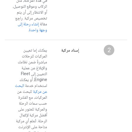
في هذه المرحلة، مثل
الركاب وموقع التوصيل،
أو الانتظار إلى أن يتم
تخصيص مركبة. راجِع
مقالة
إنشاء رحلة إلى
وجهة واحدة
.
2
إسناد مركبة
يمكنك إما تعيين
المركبات للرحلات
مباشرةً ضمن نظامك
والإبلاغ عن عملية
التعيين إلى Fleet
Engine، أو يمكنك
استخدام خدمة
البحث
عن مركبة
للبحث عن
المركبات، مع الفلترة
حسب سمات الرحلة
والمركبة للعثور على
أفضل مركبة لإكمال
الرحلة. تُعلم أي مركبة
متاحة على الإنترنت