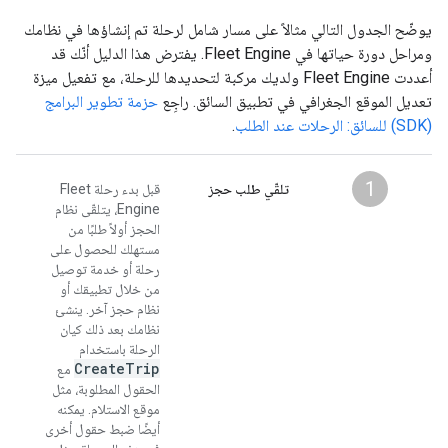
يوضّح الجدول التالي مثالاً على مسار شامل لرحلة تم إنشاؤها في نظامك
ومراحل دورة حياتها في Fleet Engine. يفترض هذا الدليل أنّك قد
أعددت Fleet Engine ولديك مركبة لتحديدها للرحلة، مع تفعيل ميزة
تعديل الموقع الجغرافي في تطبيق السائق. راجِع
حزمة تطوير البرامج
(SDK) للسائق: الرحلات عند الطلب
.
1
تلقّي طلب حجز
قبل بدء رحلة Fleet
Engine، يتلقّى نظام
الحجز أولاً طلبًا من
مستهلك للحصول على
رحلة أو خدمة توصيل
من خلال تطبيقك أو
نظام حجز آخر. ينشئ
نظامك بعد ذلك كيان
الرحلة باستخدام
Create
Trip
مع
الحقول المطلوبة، مثل
موقع الاستلام. يمكنه
أيضًا ضبط حقول أخرى