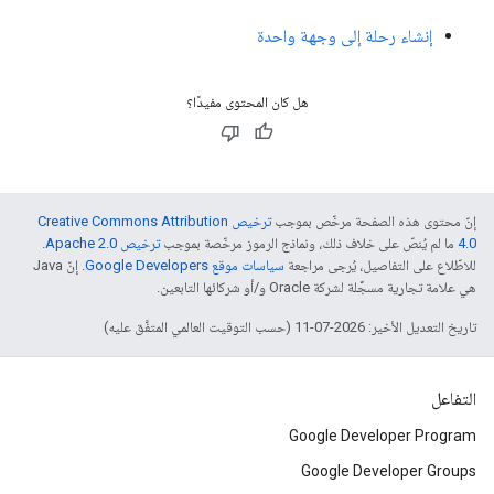
إنشاء رحلة إلى وجهة واحدة
هل كان المحتوى مفيدًا؟
إنّ محتوى هذه الصفحة مرخّص بموجب
ترخيص Creative Commons Attribution
4.0‏
ما لم يُنصّ على خلاف ذلك، ونماذج الرموز مرخّصة بموجب
ترخيص Apache 2.0‏
.
للاطّلاع على التفاصيل، يُرجى مراجعة
سياسات موقع Google Developers‏
. إنّ Java
هي علامة تجارية مسجَّلة لشركة Oracle و/أو شركائها التابعين.
تاريخ التعديل الأخير: 2026-07-11 (حسب التوقيت العالمي المتفَّق عليه)
التفاعل
Google Developer Program
Google Developer Groups