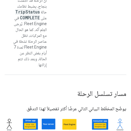
أنّ الرحلة قد اكتملت
بنجاح، يضبط نظامك
Trip
Status
حالة
COMPLETE
على
في
Fleet Engine. يُرجى
العِلم أنّه، كما هو الحال
مع المركبات، تظل
عناصر الرحلة نشطة في
Fleet Engine لمدة 7
أيام بغض النظر عن
الحالة، وبعد ذلك تتم
إزالتها.
مسار تسلسل الرحلة
يوضّح المخطّط البياني التالي عرضًا أكثر تفصيلاً لهذا التدفّق.