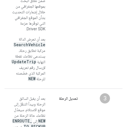
ضمن نطاق البحث
بموقعها الجغرافي من
خلال إشعارات التحديث
بشأن الموقع الجغرافي
التي توفّرها حزمة
Driver SDK.
بعد أن تعرض الدالة
SearchVehicle
مركبة تطابق رحلة،
يستدعي نظامك نقطة
UpdateTrip
النهاية
لإرسال رقم تعريف
المركبة الذي خصّصته
NEW
للرحلة
.
3
تعديل الرحلة
بعد أن يقبل السائق
الرحلة ويبدأ التنقّل إلى
موقع الاستلام، سيعدّل
نظامك حالة الرحلة من
ENROUTE
_
NEW
إلى
TO
_
PICKUP
. تستمر