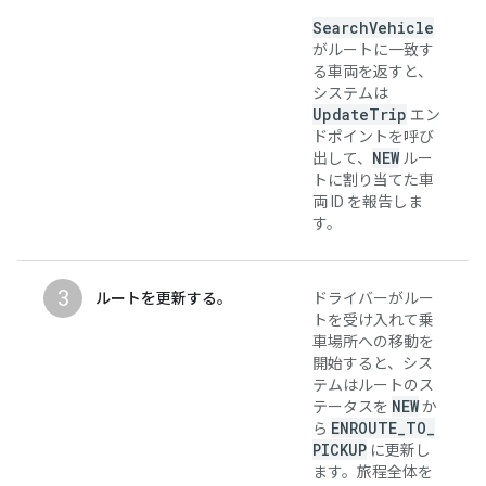
SearchVehicle
がルートに一致す
る車両を返すと、
システムは
UpdateTrip
エン
ドポイントを呼び
NEW
出して、
ルー
トに割り当てた車
両 ID を報告しま
す。
3
ルートを更新する。
ドライバーがルー
トを受け入れて乗
車場所への移動を
開始すると、シス
テムはルートのス
NEW
テータスを
か
ENROUTE
_
TO
_
ら
PICKUP
に更新し
ます。旅程全体を