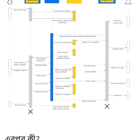
এরপর কী?