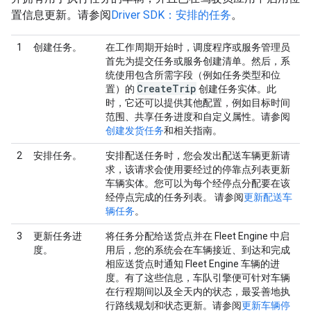
置信息更新。请参阅
Driver SDK：安排的任务
。
1
创建任务。
在工作周期开始时，调度程序或服务管理员
首先为提交任务或服务创建清单。然后，系
统使用包含所需字段（例如任务类型和位
Create
Trip
置）的
创建任务实体。此
时，它还可以提供其他配置，例如目标时间
范围、共享任务进度和自定义属性。请参阅
创建发货任务
和相关指南。
2
安排任务。
安排配送任务时，您会发出配送车辆更新请
求，该请求会使用要经过的停靠点列表更新
车辆实体。您可以为每个经停点分配要在该
经停点完成的任务列表。 请参阅
更新配送车
辆任务
。
3
更新任务进
将任务分配给送货点并在 Fleet Engine 中启
度。
用后，您的系统会在车辆接近、到达和完成
相应送货点时通知 Fleet Engine 车辆的进
度。有了这些信息，车队引擎便可针对车辆
在行程期间以及全天内的状态，最妥善地执
行路线规划和状态更新。请参阅
更新车辆停