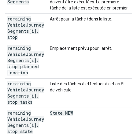
Segments
doivent être exécutées. La première
tâche de la liste est exécutée en premier.
remaining
Arrêt pour la tâche
i
dans la liste.
Vehicle
Journey
Segments[i]
.
stop
remaining
Emplacement prévu pour l'arrêt.
Vehicle
Journey
Segments[i]
.
stop
.
planned
Location
remaining
Liste des tâches à effectuer à cet arrêt
Vehicle
Journey
de véhicule.
Segments[i]
.
stop
.
tasks
remaining
State
.
NEW
Vehicle
Journey
Segments[i]
.
stop
.
state