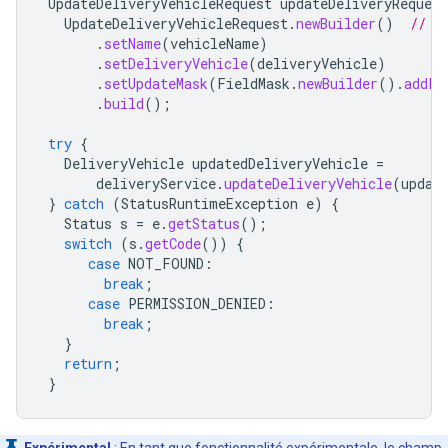
UpdateDeliveryVehicleRequest
updateDeliveryRequest
UpdateDeliveryVehicleRequest
.
newBuilder
()
// N
.
setName
(
vehicleName
)
.
setDeliveryVehicle
(
deliveryVehicle
)
.
setUpdateMask
(
FieldMask
.
newBuilder
().
addPa
.
build
();
try
{
DeliveryVehicle
updatedDeliveryVehicle
=
deliveryService
.
updateDeliveryVehicle
(
updat
}
catch
(
StatusRuntimeException
e
)
{
Status
s
=
e
.
getStatus
();
switch
(
s
.
getCode
())
{
case
NOT_FOUND
:
break
;
case
PERMISSION_DENIED
:
break
;
}
return
;
}