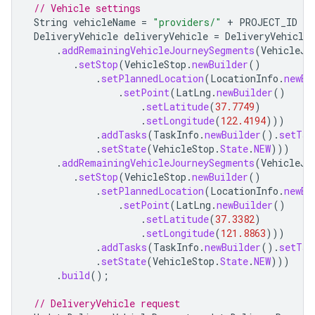
// Vehicle settings
String
vehicleName
=
"providers/"
+
PROJECT_ID
+
DeliveryVehicle
deliveryVehicle
=
DeliveryVehicle
.
.
addRemainingVehicleJourneySegments
(
VehicleJo
.
setStop
(
VehicleStop
.
newBuilder
()
.
setPlannedLocation
(
LocationInfo
.
newBu
.
setPoint
(
LatLng
.
newBuilder
()
.
setLatitude
(
37.7749
)
.
setLongitude
(
122.4194
)))
.
addTasks
(
TaskInfo
.
newBuilder
().
setTas
.
setState
(
VehicleStop
.
State
.
NEW
)))
.
addRemainingVehicleJourneySegments
(
VehicleJo
.
setStop
(
VehicleStop
.
newBuilder
()
.
setPlannedLocation
(
LocationInfo
.
newBu
.
setPoint
(
LatLng
.
newBuilder
()
.
setLatitude
(
37.3382
)
.
setLongitude
(
121.8863
)))
.
addTasks
(
TaskInfo
.
newBuilder
().
setTas
.
setState
(
VehicleStop
.
State
.
NEW
)))
.
build
();
// DeliveryVehicle request