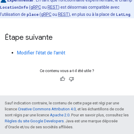
Expérimental
: En tant que fonctionnalité expérimentale, le champ
LocationInfo
(
gRPC
ou
REST
) est désormais compatible avec
l'utilisation de
place
(
gRPC
ou
REST
), en plus ou à la place de
LatLng
.
Étape suivante
Modifier l'état de l'arrêt
Ce contenu vous a-t-il été utile ?
Sauf indication contraire, le contenu de cette page est régi par une
licence
Creative Commons Attribution 4.0
, et les échantillons de code
sont régis par une licence
Apache 2.0
. Pour en savoir plus, consultez les
Règles du site Google Developers
. Java est une marque déposée
d'Oracle et/ou de ses sociétés affiliées.