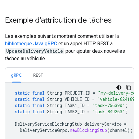
Exemple d'attribution de tâches
Les exemples suivants montrent comment utiliser la
bibliothèque Java gRPC
et un appel HTTP REST à
UpdateDeliveryVehicle
pour ajouter deux nouvelles
tâches au véhicule.
gRPC
REST
static
final
String
PROJECT_ID
=
"my-delivery-co-
static
final
String
VEHICLE_ID
=
"vehicle-8241890
static
final
String
TASK1_ID
=
"task-756390"
;
static
final
String
TASK2_ID
=
"task-849263"
;
DeliveryServiceBlockingStub
deliveryService
=
DeliveryServiceGrpc
.
newBlockingStub
(
channel
);