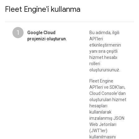
Fleet Engine'i kullanma
1
Google Cloud
Bu adımda, ilgili
projenizi oluşturun.
API'leri
etkinleştirmenin
yanı sıra çeşitli
hizmet hesabı
rolleri
oluşturursunuz.
Fleet Engine
API'leri ve SDK'ları,
Cloud Console'dan
oluşturulan hizmet
hesapları
kullanılarak
imzalanmış JSON
Web Jetonları
(JWT'ler)
kullanılmasını