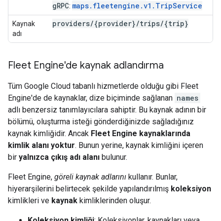
g
RPC
maps.fleetengine.v1.TripService
:
providers
/
{provider}
/
trips
/
{trip}
Kaynak
adı
Fleet Engine'de kaynak adlandırma
Tüm Google Cloud tabanlı hizmetlerde olduğu gibi Fleet
Engine'de de kaynaklar, dize biçiminde sağlanan
names
adlı benzersiz tanımlayıcılara sahiptir. Bu kaynak adının bir
bölümü, oluşturma isteği gönderdiğinizde sağladığınız
kaynak kimliğidir. Ancak
Fleet Engine kaynaklarında
kimlik alanı yoktur
. Bunun yerine, kaynak kimliğini içeren
bir
yalnızca çıkış adı alanı
bulunur.
Fleet Engine,
göreli kaynak adlarını
kullanır. Bunlar,
hiyerarşilerini belirtecek şekilde yapılandırılmış
koleksiyon
kimlikleri ve
kaynak
kimliklerinden oluşur.
Koleksiyon kimliği
: Koleksiyonlar, kaynakları veya