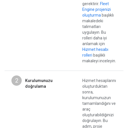
gerektirir.
Fleet
Engine projenizi
oluşturma
başlıklı
makaledeki
talimatları
uygulayın. Bu
rolleri daha iyi
anlamak için
Hizmet hesabı
rolleri
başlıklı
makaleyi inceleyin.
2
Kurulumunuzu
Hizmet hesaplarını
doğrulama
oluşturduktan
sonra,
kurulumunuzun
tamamlandığını ve
araç
oluşturabildiğinizi
doğrulayın. Bu
adım, proje