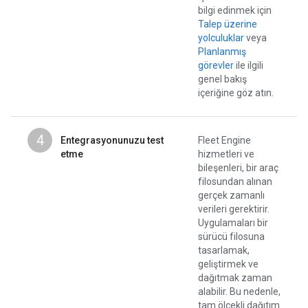
bilgi edinmek için
Talep üzerine
yolculuklar
veya
Planlanmış
görevler
ile ilgili
genel bakış
içeriğine göz atın.
4
Entegrasyonunuzu test
Fleet Engine
etme
hizmetleri ve
bileşenleri, bir araç
filosundan alınan
gerçek zamanlı
verileri gerektirir.
Uygulamaları bir
sürücü filosuna
tasarlamak,
geliştirmek ve
dağıtmak zaman
alabilir. Bu nedenle,
tam ölçekli dağıtım