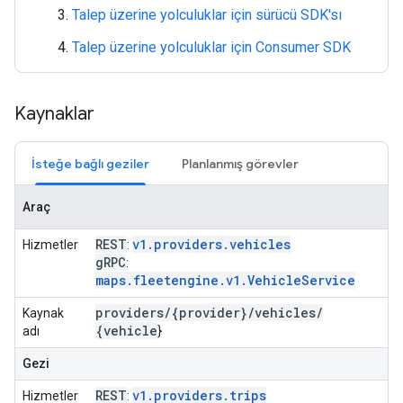
Talep üzerine yolculuklar için sürücü SDK'sı
Talep üzerine yolculuklar için Consumer SDK
Kaynaklar
İsteğe bağlı geziler
Planlanmış görevler
Araç
REST
v1.providers.vehicles
Hizmetler
:
g
RPC
:
maps.fleetengine.v1.VehicleService
providers
/
{provider}
/
vehicles
/
Kaynak
{vehicle
adı
}
Gezi
REST
v1.providers.trips
Hizmetler
: