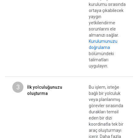
kurulumu sırasında
ortaya çıkabilecek
yaygın
yetkilendirme
sorunlarını ele
almanızı sağlar.
Kurulumunuzu
doğrulama
bölümündeki
talimatları
uygulayın.
3
İlk yolculuğunuzu
Bu işlem, isteğe
oluşturma
bağlı bir yolculuk
veya planlanmış
görevler sırasında
durakları temsil
eden bir dizi
koordinatla tek bir
araç oluşturmayı
içerir. Daha fazla