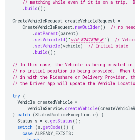
// matching while even if it is on a trip.  By
.
build
();
CreateVehicleRequest
createVehicleRequest
=
CreateVehicleRequest
.
newBuilder
()
// no need 
.
setParent
(
parent
)
.
setVehicleId
(
"
vid-8241890
"
)
// Vehicle
.
setVehicle
(
vehicle
)
// Initial state
.
build
();
// In this case, the Vehicle is being created in t
// no initial position is being provided.  When the
// in with the Rideshare or Delivery Provider, the
// the Driver App will update the Vehicle Location
try
{
Vehicle
createdVehicle
=
vehicleService
.
createVehicle
(
createVehicleRe
}
catch
(
StatusRuntimeException
e
)
{
Status
s
=
e
.
getStatus
();
switch
(
s
.
getCode
())
{
case
ALREADY_EXISTS
:
break
;