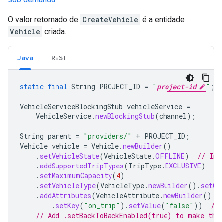
O valor retornado de
CreateVehicle
é a entidade
Vehicle
criada.
Java
REST
static
final
String
PROJECT_ID
=
"
project-id
"
;
VehicleServiceBlockingStub
vehicleService
=
VehicleService
.
newBlockingStub
(
channel
);
String
parent
=
"providers/"
+
PROJECT_ID
;
Vehicle
vehicle
=
Vehicle
.
newBuilder
()
.
setVehicleState
(
VehicleState
.
OFFLINE
)
// Ini
.
addSupportedTripTypes
(
TripType
.
EXCLUSIVE
)
.
setMaximumCapacity
(
4
)
.
setVehicleType
(
VehicleType
.
newBuilder
().
setCa
.
addAttributes
(
VehicleAttribute
.
newBuilder
()
.
setKey
(
"on_trip"
).
setValue
(
"false"
))
//
// Add .setBackToBackEnabled(true) to make thi