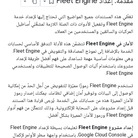
مقدمة: إعداد Fleet Engine
تغطّي هذه المستندات جميع المواضيع التي تحتاج إليها لإعداد خدمة
Fleet Engine وتفعيل الأدوات ذات الصلة اللازمة لمشغّلي أساطيل
المركبات والسائقين والمستخدمين من العملاء.
الأمان في Fleet Engine
تتضمّن هذه الأدلة التدفق الأساسي لحسابات
الخدمة بالإضافة إلى نموذج المصادقة والتفويض في Fleet Engine.
وهي معلومات أساسية مهمة تساعدك على فهم أفضل طريقة لإعداد
مشروعك باستخدام آليات الوصول الصحيحة للتطبيقات ولمستخدمي
Fleet Engine.
تستخدم Fleet Engine رموزًا مميّزة للتفويض من أجل الحدّ من إمكانية
الوصول إلى البيانات وتوفير أمان إضافي لنظامك. يمكنك إصدار رموز
الأمان المميزة هذه من حساباتك على الخدمة. يُرجى قراءة هذا المستند
قبل إعداد مشروعك على السحابة الإلكترونية، وذلك لتتمكّن من فهم أدوار
Fleet Engine ورموز الأمان المميزة بشكل أفضل.
إعداد مشروع Fleet Engine
تعليمات بسيطة لإعداد Fleet Engine
في Google Cloud Console، باستخدام واجهة سطر الأوامر لإكمال