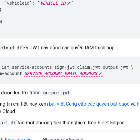
  "vehicleid": "
VEHICLE_ID
"





gcloud
để ký JWT này bằng các quyền IAM thích hợp. :
iam
service-accounts
sign-jwt
claim.jwt
output.jwt
\
m-account
=
SERVICE_ACCOUNT_EMAIL_ADDRESS
được lưu trữ trong
output.jwt
.
ng tin chi tiết, hãy xem
bài viết Cung cấp các quyền bắt buộc
và
h
 Cloud.
curl
để tạo một phương tiện thử nghiệm trên Fleet Engine:
đi theo yêu cầu
Nhiệm vụ đã lên lịch