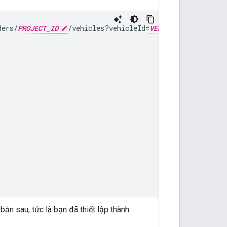
ders/
PROJECT_ID
/vehicles?vehicleId=
VEHICLE_ID
" \

ản sau, tức là bạn đã thiết lập thành