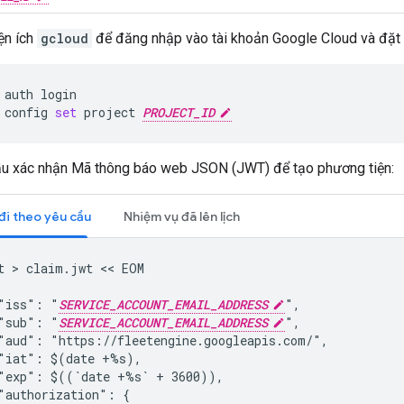
ện ích
gcloud
để đăng nhập vào tài khoản Google Cloud và đặt 
auth
login

config
set
project
PROJECT_ID
ầu xác nhận Mã thông báo web JSON (JWT) để tạo phương tiện:
đi theo yêu cầu
Nhiệm vụ đã lên lịch
t > claim.jwt << EOM

"iss": "
SERVICE_ACCOUNT_EMAIL_ADDRESS
",

"sub": "
SERVICE_ACCOUNT_EMAIL_ADDRESS
",

"aud": "https://fleetengine.googleapis.com/",

"iat": $(date +%s),

"exp": $((`date +%s` + 3600)),

"authorization": {
