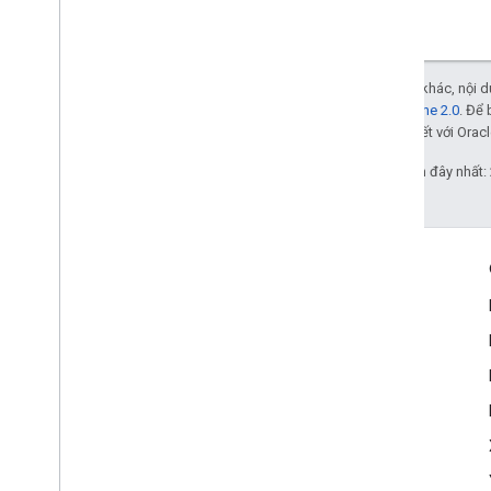
Trừ phi có lưu ý khác, nội
Giấy phép Apache 2.0
. Để 
các đơn vị liên kết với Oracl
Cập nhật lần gần đây nhất:
Tương tác
Google Developer Program
Google Developer Groups
Google Developer Experts
Accelerators
Google Cloud & NVIDIA