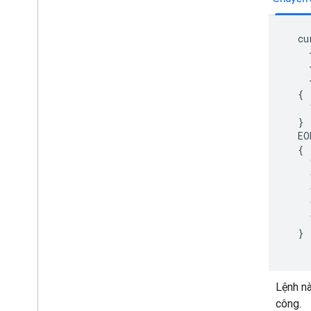
    cu
      
      
      
    {

      
    }

    EOM
    {

      
      
      
      
      
    }

Lệnh nà
công.