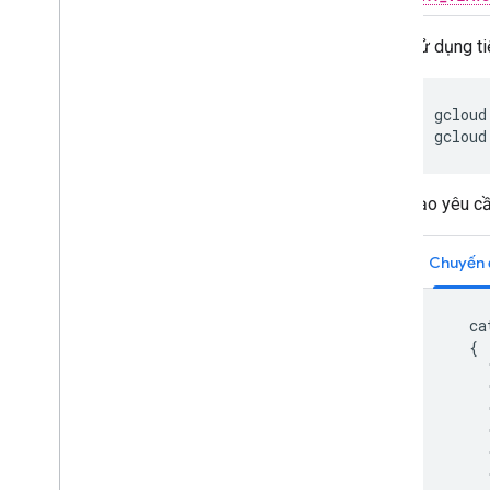
Sử dụng ti
gcloud
gcloud
Tạo yêu c
Chuyến 
    ca
    {

      
      
      
      
      
      