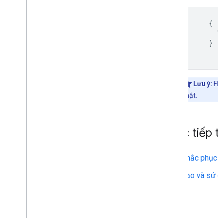
    {

      
    }

Lưu ý:
F
nhật.
Bước tiếp 
Khắc phục
Tạo và sử 