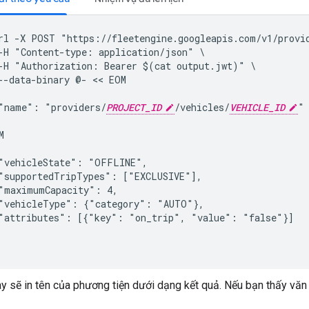
rl -X POST "https://fleetengine.googleapis.com/v1/provi
-H "Content-type: application/json" \

-H "Authorization: Bearer $(cat output.jwt)" \

--data-binary @- << EOM

"name": "providers/
PROJECT_ID
/vehicles/
VEHICLE_ID
"



"vehicleState": "OFFLINE",

"supportedTripTypes": ["EXCLUSIVE"],

"maximumCapacity": 4,

"vehicleType": {"category": "AUTO"},

"attributes": [{"key": "on_trip", "value": "false"}]

y sẽ in tên của phương tiện dưới dạng kết quả. Nếu bạn thấy văn b