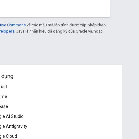
eative Commons
và các mẫu mã lập trình được cấp phép theo
velopers
. Java là nhãn hiệu đã đăng ký của Oracle và/hoặc
 dựng
roid
ome
base
le AI Studio
le Antigravity
le Cloud