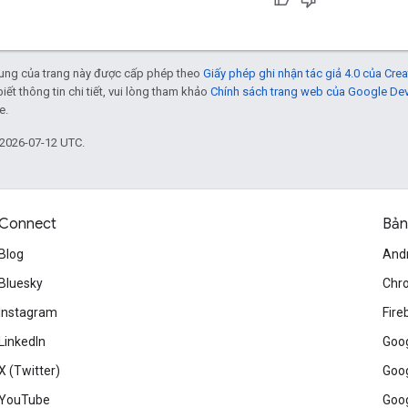
 dung của trang này được cấp phép theo
Giấy phép ghi nhận tác giả 4.0 của Cr
biết thông tin chi tiết, vui lòng tham khảo
Chính sách trang web của Google De
e.
 2026-07-12 UTC.
Connect
Bản
Blog
And
Bluesky
Chr
Instagram
Fire
LinkedIn
Goog
X (Twitter)
Goog
YouTube
Goog