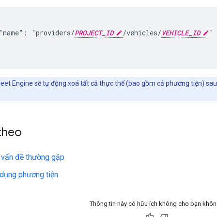
"name": "providers/
PROJECT_ID
/vehicles/
VEHICLE_ID
"

leet Engine sẽ tự động xoá tất cả thực thể (bao gồm cả phương tiện) s
theo
 vấn đề thường gặp
dụng phương tiện
Thông tin này có hữu ích không cho bạn khô