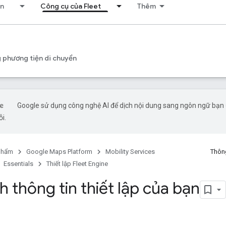
ển
Công cụ của Fleet
Thêm
s
 phương tiện di chuyển
Google sử dụng công nghệ AI để dịch nội dung sang ngôn ngữ bạn ư
ỗi.
phẩm
Google Maps Platform
Mobility Services
Thông
Essentials
Thiết lập Fleet Engine
 thông tin thiết lập của bạn