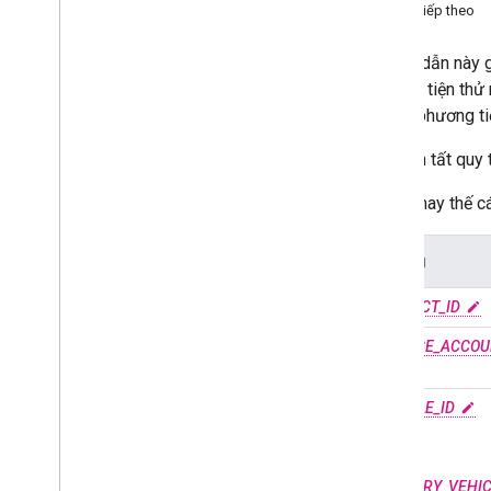
Bước tiếp theo
Tạo dự án
Phát hành mã thông báo web JSON
Hướng dẫn này gi
Xác minh thông tin thiết lập của bạn
phương tiện thử
Khắc phục các sự cố thường gặp
và tạo phương ti
Để hoàn tất quy 
Thay thế cá
Trường
PROJECT_ID
SERVICE_ACCOU
VEHICLE_ID
HOẶC
DELIVERY_VEHIC