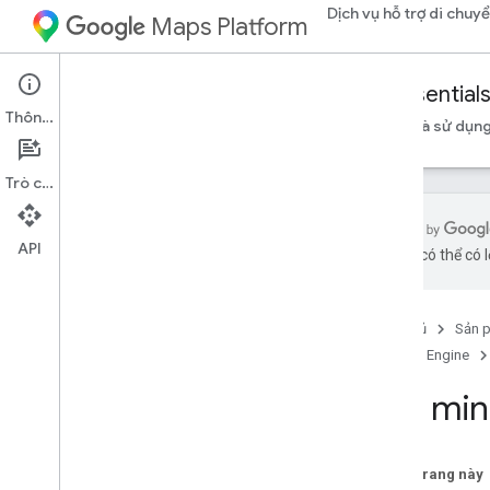
Dịch vụ hỗ trợ di chuy
Maps Platform
Mobility Services
Fleet Engine
Essential
Thông tin
Thông tin cơ bản
Thiết lập Fleet Engine
Tạo và sử dụng
Trò chuyện
API
bằng AI có thể có l
Giới thiệu
Trang chủ
Sản 
An ninh trong Fleet Engine
Fleet Engine
Tổng quan về bảo mật
Vai trò trong tài khoản dịch vụ và thiết
Xác minh
lập IAM
Mã thông báo web JSON
Trên trang này
Thiết lập dự án Fleet Engine