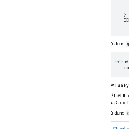
      
      }
    }

    EOM
Sử dụng
gcloud
--ia
JWT đã ký 
Để biết thô
của Google
Sử dụng
Chuyến 