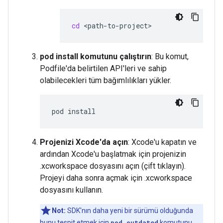
cd
pod install komutunu çalıştırın
: Bu komut,
Podfile'da belirtilen API'leri ve sahip
olabilecekleri tüm bağımlılıkları yükler.
pod
Projenizi Xcode'da açın
: Xcode'u kapatın ve
ardından Xcode'u başlatmak için projenizin
.xcworkspace dosyasını açın (çift tıklayın).
Projeyi daha sonra açmak için .xcworkspace
dosyasını kullanın.
Not:
SDK'nın daha yeni bir sürümü olduğunda
bunu tespit etmek için
pod outdated
komutunu