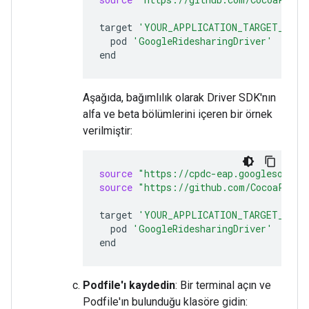
target
'YOUR_APPLICATION_TARGET_NAME
pod
'GoogleRidesharingDriver'
Aşağıda, bağımlılık olarak Driver SDK'nın
alfa ve beta bölümlerini içeren bir örnek
verilmiştir:
source
"https://cpdc-eap.googlesource
source
"https://github.com/CocoaPods/
target
'YOUR_APPLICATION_TARGET_NAME
pod
'GoogleRidesharingDriver'
Podfile'ı kaydedin
: Bir terminal açın ve
Podfile'ın bulunduğu klasöre gidin: