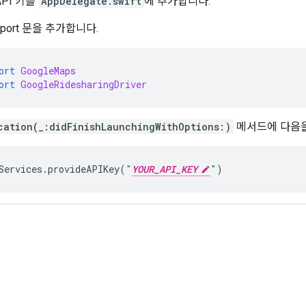
PI 키를
AppDelegate.swift
에 추가합니다.
mport 문을 추가합니다.
ort
GoogleMaps
ort
GoogleRidesharingDriver
cation(_:didFinishLaunchingWithOptions:)
메서드에 다음을
Services
.
provideAPIKey
(
"
YOUR_API_KEY
"
)