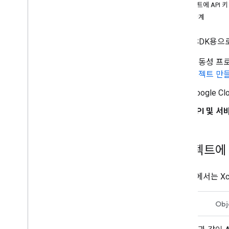
프로젝트에 API 키
차량 설정
다음 단계
차량 준비
차량의 목적지 설정
Driver SDK
위치 업데이트 사용 안함
이동성 프로
오류 문제 해결하기
로젝트 만
Google 
API 및 서
프로젝트에 A
다음 예에서는 X
Swift
Obj