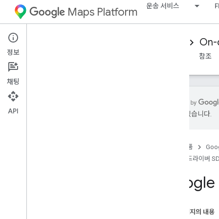
운송 서비스
F
Maps Platform
Mobility Services
Driver experience
On-
정보
개요
Android 드라이버 SDK
iOS 드라이버 SDK
참조
채팅
API
있을 수 있습니다.
i
OS 드라이버 SDK 설정
드라이버 SDK 가져오기
홈
제품
Goog
Google Cloud 콘솔 프로젝트 구성
iOS 드라이버 S
버전
Googl
SDK 통합 기본사항
승인 토큰 가져오기
드라이버 SDK 초기화
이 페이지의 내용