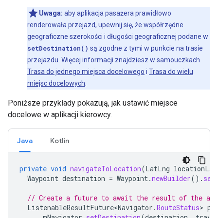
Uwaga:
aby aplikacja pasażera prawidłowo
renderowała przejazd, upewnij się, że współrzędne
geograficzne szerokości i długości geograficznej podane w
setDestination()
są zgodne z tymi w punkcie na trasie
przejazdu. Więcej informacji znajdziesz w samouczkach
Trasa do jednego miejsca docelowego
i
Trasa do wielu
miejsc docelowych
.
Poniższe przykłady pokazują, jak ustawić miejsce
docelowe w aplikacji kierowcy.
Java
Kotlin
private
void
navigateToLocation
(
LatLng
locationLat
Waypoint
destination
=
Waypoint
.
newBuilder
().
set
// Create a future to await the result of the asy
ListenableResultFuture<Navigator
.
RouteStatus
>
pe
mNavigator
.
setDestination
(
destination
,
trave