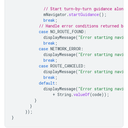
// Start turn-by-turn guidance along 
mNavigator
.
startGuidance
();
break
;
// Handle error conditions returned by 
case
NO_ROUTE_FOUND
:
displayMessage
(
"Error starting navig
break
;
case
NETWORK_ERROR
:
displayMessage
(
"Error starting navig
break
;
case
ROUTE_CANCELED
:
displayMessage
(
"Error starting navig
break
;
default
:
displayMessage
(
"Error starting navig
+
String
.
valueOf
(
code
));
}
}
});
}