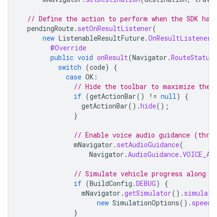
// Define the action to perform when the SDK has
pendingRoute
.
setOnResultListener
(
new
ListenableResultFuture
.
OnResultListener<
@Override
public
void
onResult
(
Navigator
.
RouteStatus
switch
(
code
)
{
case
OK
:
// Hide the toolbar to maximize the 
if
(
getActionBar
()
!=
null
)
{
getActionBar
().
hide
();
}
// Enable voice audio guidance (thro
mNavigator
.
setAudioGuidance
(
Navigator
.
AudioGuidance
.
VOICE_AL
// Simulate vehicle progress along t
if
(
BuildConfig
.
DEBUG
)
{
mNavigator
.
getSimulator
().
simulate
new
SimulationOptions
().
speedM
}