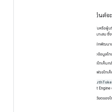
ไคลเอ็นต์จะ
เมื่อคนขับหรือผู้บ
สิทธิ์ที่เหมาะสม ซ
ในฐานะนักพัฒนาแอ
ดึงข้อมูลโท
นำโทเค็นกล
รีเฟรชโทเค็
คลาส
AuthToke
ยัง Fleet Engine 
ดูรายละเอียดของโท