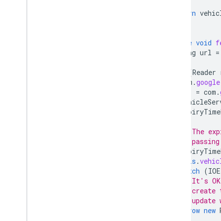
return
vehic
}
private
void
f
String
url
=
try
(
Reader
com
.
google
=
com
.
vehicleSer
expiryTime
// The exp
// passing
expiryTime
this
.
vehic
}
catch
(
IOE
// It's OK
// create 
// update 
throw
new
}