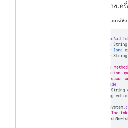
ตัวอย่างเครื
ต่อไปนี้คือการใช
class
JsonAuthTo
private
String
private
long
e
private
String
// This method
// location up
// can occur u
@Override
public
String
String
vehic
if
(
System
.
c
// The tok
fetchNewTo
}