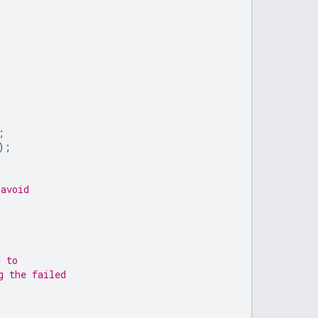
;
);
 avoid
d to
g the failed