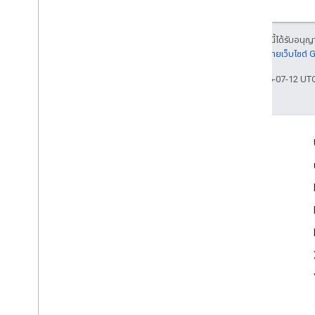
เนื้อหาของหน้าเว็บนี้ได้รับอนุ
รายละเอียดที่
นโยบายเว็บไซต์
อัปเดตล่าสุด 2026-07-12 UT
เข้าร่วม
Google Developer Program
Google Developer Groups
Google Developer Experts
Accelerators
Google Cloud & NVIDIA