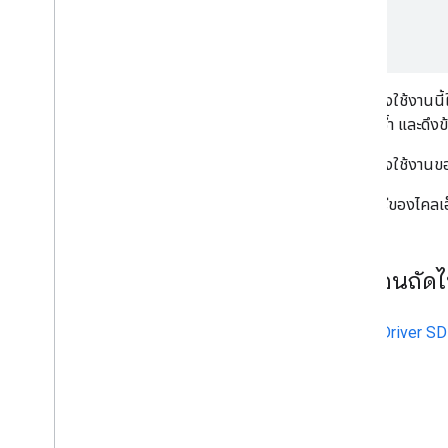
}
}
การติดตั้งใช้งานน
นำไปใช้ซ้ำ และดึง
การติดตั้งใช้งาน
ดูไลบรารีของไคลเอ
ขั้นตอนถัด
เริ่มต้น Driver S