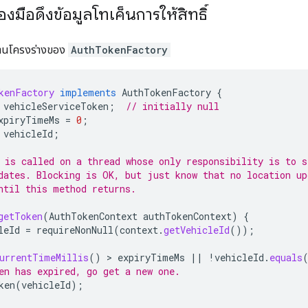
่องมือดึงข้อมูลโทเค็นการให้สิทธิ์
้งานโครงร่างของ
AuthTokenFactory
kenFactory
implements
AuthTokenFactory
{
vehicleServiceToken
;
// initially null
xpiryTimeMs
=
0
;
vehicleId
;
 is called on a thread whose only responsibility is to s
dates. Blocking is OK, but just know that no location up
ntil this method returns.
getToken
(
AuthTokenContext
authTokenContext
)
{
leId
=
requireNonNull
(
context
.
getVehicleId
());
urrentTimeMillis
()
 > 
expiryTimeMs
||
!
vehicleId
.
equals
en has expired, go get a new one.
ken
(
vehicleId
);