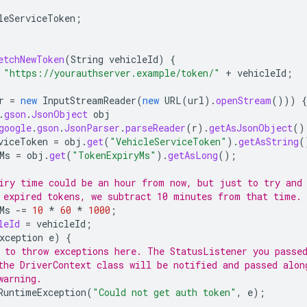
leServiceToken
;
etchNewToken
(
String
vehicleId
)
{
"https://yourauthserver.example/token/"
+
vehicleId
;
r
=
new
InputStreamReader
(
new
URL
(
url
).
openStream
()))
{
.
gson
.
JsonObject
obj
google
.
gson
.
JsonParser
.
parseReader
(
r
).
getAsJsonObject
()
viceToken
=
obj
.
get
(
"VehicleServiceToken"
).
getAsString
(
Ms
=
obj
.
get
(
"TokenExpiryMs"
).
getAsLong
();
iry time could be an hour from now, but just to try and
 expired tokens, we subtract 10 minutes from that time.
Ms
-=
10
*
60
*
1000
;
leId
=
vehicleId
;
xception
e
)
{
 to throw exceptions here. The StatusListener you passe
the DriverContext class will be notified and passed alon
warning.
RuntimeException
(
"Could not get auth token"
,
e
);