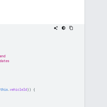
end
dates
(
this
.
vehicleId
))
{