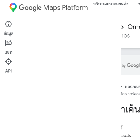
บริการคมนาคมขนส่ง
Maps Platform
Mobility Services
Driver experience
On-
ข้อมูล
ภาพรวม
SDK ไดรเวอร์ของ Android
SDK ไดรเวอร์ของ iOS
แชท
API
ตั้งค่า Android Driver SDK
หน้าแรก
ผลิตภัณฑ
ดาวน์โหลด Driver SDK
SDK ไดรเวอร์ขอ
กำหนดค่าโปรเจ็กต์ Google Cloud Console
รับโทเค็น
ข้อมูลเบื้องต้นเกี่ยวกับการผสานรวม SDK
ประกาศทรัพยากร Dependency
รับโทเค็นการให้สิทธิ์
ในหน้านี้
เริ่มต้น SDK ของไดรเวอร์
โทเค็นคืออะไร