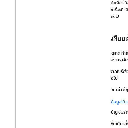
ไคลเอ็นต์จะรับโทเค็
การตั้งค่ายานพาหนะ
ตัวอย่างเครื่องมือดึ
เตรียมยานพาหนะให้พร้อม
ขั้นตอนถัดไป
ตั้งค่าจุดหมายของรถ
ปิดใช้การอัปเดตตําแหน่ง
โทเค็นคืออ
คำแนะนำในการย้ายข้อมูล
คำแนะนำในการย้ายข้อมูล Android Driver
Fleet Engine กำห
SDK 6
.
0
ร์ทโฟนและเบราว์เซ
คำแนะนำในการย้ายข้อมูล Android Driver
SDK 5
.
0
JWT มาจากเซิร์ฟเว
คําแนะนําในการย้ายข้อมูล Android Driver
SDK 4
.
0
ต้องอีกต่อไป
คำแนะนำในการย้ายข้อมูล Android Driver
SDK 3
.
0
รายละเอียดสำคั
ทรัพยากร
ใช้
ข้อมูลรั
บันทึกประจำรุ่นของ Android Driver SDK
ใช้บัญชีบร
ข้อกําหนดในการเปิดเผยข้อมูลของ Google
Play
ดูข้อมูลเพิ่มเติมเก