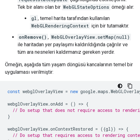
Tek bir alanı olan bir
WebGLStateOptions
örneği alır:
gl
, temel harita tarafından kullanılan
WebGLRenderingContext
için bir tutamaktır.
onRemove()
,
WebGLOverlayView.setMap(null)
ile haritadan yer paylaşımı kaldırıldığında çağrılır ve
tüm ara nesneleri kaldırmanız gereken yerdir.
Örneğin, aşağıda tüm yaşam döngüsü kancalarının temel bir
uygulaması verilmiştir:
const
webglOverlayView
=
new
google
.
maps
.
WebGLOverla
webglOverlayView
.
onAdd
=
()
=
>
{
// Do setup that does not require access to renderi
}
webglOverlayView
.
onContextRestored
=
({
gl
})
=
>
{
// Do setup that requires access to rendering conte