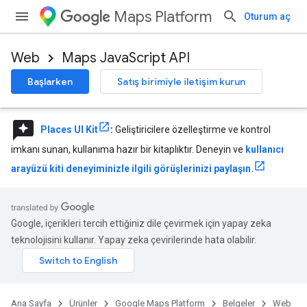
Maps Platform
Oturum aç
Web
Maps JavaScript API
Başlarken
Satış birimiyle iletişim kurun
reviews
Places UI Kit
:
Geliştiricilere özelleştirme ve kontrol
imkanı sunan, kullanıma hazır bir kitaplıktır. Deneyin ve
kullanıcı
arayüzü kiti deneyiminizle ilgili görüşlerinizi paylaşın.
Google, içerikleri tercih ettiğiniz dile çevirmek için yapay zeka
teknolojisini kullanır. Yapay zeka çevirilerinde hata olabilir.
Ana Sayfa
Ürünler
Google Maps Platform
Belgeler
Web