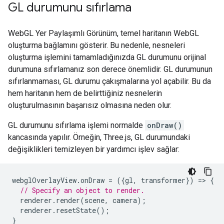
GL durumunu sıfırlama
WebGL Yer Paylaşımlı Görünüm, temel haritanın WebGL
oluşturma bağlamını gösterir. Bu nedenle, nesneleri
oluşturma işlemini tamamladığınızda GL durumunu orijinal
durumuna sıfırlamanız son derece önemlidir. GL durumunun
sıfırlanmaması, GL durumu çakışmalarına yol açabilir. Bu da
hem haritanın hem de belirttiğiniz nesnelerin
oluşturulmasının başarısız olmasına neden olur.
GL durumunu sıfırlama işlemi normalde
onDraw()
kancasında yapılır. Örneğin, Three.js, GL durumundaki
değişiklikleri temizleyen bir yardımcı işlev sağlar:
webglOverlayView
.
onDraw
=
({
gl
,
transformer
})
=
>
{
// Specify an object to render.
renderer
.
render
(
scene
,
camera
);
renderer
.
resetState
();
}