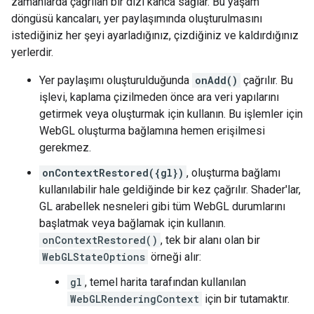
zamanlarda çağrılan bir dizi kanca sağlar. Bu yaşam
döngüsü kancaları, yer paylaşımında oluşturulmasını
istediğiniz her şeyi ayarladığınız, çizdiğiniz ve kaldırdığınız
yerlerdir.
Yer paylaşımı oluşturulduğunda
onAdd()
çağrılır. Bu
işlevi, kaplama çizilmeden önce ara veri yapılarını
getirmek veya oluşturmak için kullanın. Bu işlemler için
WebGL oluşturma bağlamına hemen erişilmesi
gerekmez.
onContextRestored({gl})
, oluşturma bağlamı
kullanılabilir hale geldiğinde bir kez çağrılır. Shader'lar,
GL arabellek nesneleri gibi tüm WebGL durumlarını
başlatmak veya bağlamak için kullanın.
onContextRestored()
, tek bir alanı olan bir
WebGLStateOptions
örneği alır:
gl
, temel harita tarafından kullanılan
WebGLRenderingContext
için bir tutamaktır.