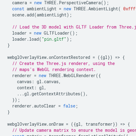
camera
=
new
THREE
.
PerspectiveCamera
();
const
ambientLight
=
new
THREE
.
AmbientLight
(
0xfff
scene
.
add
(
ambientLight
);
// Load the 3D model with GLTF Loader from Three.
loader
=
new
GLTFLoader
();
loader
.
load
(
"pin.gltf"
);
}
webglOverlayView
.
onContextRestored
=
({
gl
})
=
>
{
// Create the Three.js renderer, using the
// maps's WebGL rendering context.
renderer
=
new
THREE
.
WebGLRenderer
({
canvas
:
gl
.
canvas
,
context
:
gl
,
...
gl
.
getContextAttributes
(),
});
renderer
.
autoClear
=
false
;
}
webglOverlayView
.
onDraw
=
({
gl
,
transformer
})
=
>
{
// Update camera matrix to ensure the model is geo