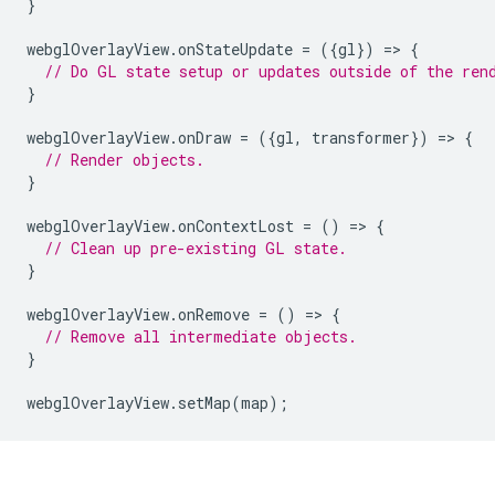
}
webglOverlayView
.
onStateUpdate
=
({
gl
})
=
>
{
// Do GL state setup or updates outside of the ren
}
webglOverlayView
.
onDraw
=
({
gl
,
transformer
})
=
>
{
// Render objects.
}
webglOverlayView
.
onContextLost
=
()
=
>
{
// Clean up pre-existing GL state.
}
webglOverlayView
.
onRemove
=
()
=
>
{
// Remove all intermediate objects.
}
webglOverlayView
.
setMap
(
map
);