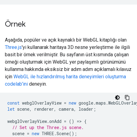
Örnek
Aşağıda, popüler ve açık kaynaklı bir WebGL kitaplığı olan
Three.js
'yi kullanarak haritaya 3D nesne yerleştirme ile ilgili
basit bir örnek verilmiştir. Bu sayfanın üst kısmında çalışan
örneği oluşturmak için WebGL yer paylaşımlı görünümünü
kullanma hakkında eksiksiz bir adım adım açıklamalı kılavuz
için
WebGL ile hızlandırılmış harita deneyimleri oluşturma
codelab'ini
deneyin.
const
webglOverlayView
=
new
google
.
maps
.
WebGLOverla
let
scene
,
renderer
,
camera
,
loader
;
webglOverlayView
.
onAdd
=
()
=
>
{
// Set up the Three.js scene.
scene
=
new
THREE
.
Scene
();