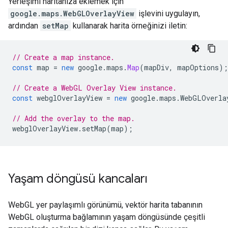
Yerleşimi haritanıza eklemek için
google.maps.WebGLOverlayView
işlevini uygulayın,
ardından
setMap
kullanarak harita örneğinizi iletin:
// Create a map instance.
const
map
=
new
google
.
maps
.
Map
(
mapDiv
,
mapOptions
);
// Create a WebGL Overlay View instance.
const
webglOverlayView
=
new
google
.
maps
.
WebGLOverla
// Add the overlay to the map.
webglOverlayView
.
setMap
(
map
);
Yaşam döngüsü kancaları
WebGL yer paylaşımlı görünümü, vektör harita tabanının
WebGL oluşturma bağlamının yaşam döngüsünde çeşitli