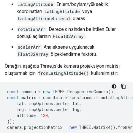
latLngAltitude
: Enlem/boylam/yükseklik
koordinatları
LatLngAltitude
veya
LatLngAltitudeLiteral
olarak.
rotationArr
: Derece cinsinden belirtilen Euler
dönüşü açılarının
Float32Array
.
scalarArr
: Ana eksene uygulanacak
Float32Array
ölçeklendirme faktörü.
Örneğin, aşağıda Three.js'de kamera projeksiyon matrisi
oluşturmak için
fromLatLngAltitude()
kullanılmıştır:
const
camera
=
new
THREE
.
PerspectiveCamera
();
const
matrix
=
coordinateTransformer
.
fromLatLngAltit
lat
:
mapOptions
.
center
.
lat
,
lng
:
mapOptions
.
center
.
lng
,
altitude
:
120
,
});
camera
.
projectionMatrix
=
new
THREE
.
Matrix4
().
fromAr