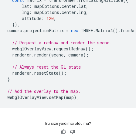
const
matrix
=
transformer
.
fromLatLngAltitude
({
lat
:
mapOptions
.
center
.
lat
,
lng
:
mapOptions
.
center
.
lng
,
altitude
:
120
,
});
camera
.
projectionMatrix
=
new
THREE
.
Matrix4
().
fromAr
// Request a redraw and render the scene.
webglOverlayView
.
requestRedraw
();
renderer
.
render
(
scene
,
camera
);
// Always reset the GL state.
renderer
.
resetState
();
}
// Add the overlay to the map.
webglOverlayView
.
setMap
(
map
);
Bu size yardımcı oldu mu?