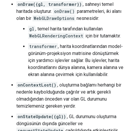
onDraw({gl, transformer})
, sahneyi temel
haritada oluşturur.
onDraw()
parametreleri, iki alanı
olan bir
WebGLDrawOptions
nesnesidir:
gl
, temel harita tarafından kullanılan
WebGLRenderingContext
için bir tutamaktır.
transformer
, harita koordinatlarından model-
görünüm-projeksiyon matrisine dönüştürmek
için yardımcı işlevler sağlar. Bu işlevler, harita
koordinatlarını dünya alanına, kamera alanına ve
ekran alanına çevirmek için kullanılabilir.
onContextLost()
, oluşturma bağlamı herhangi bir
nedenle kaybolduğunda çağrılır ve artık gerekli
olmadığından önceden var olan GL durumunu
temizlemeniz gereken yerdir.
onStateUpdate({gl})
, GL durumunu oluşturma
döngüsünün dışında günceller ve
requestStateUpdate
çağrıldığında etkinleştirilir.