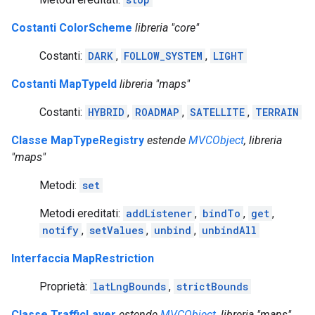
Costanti ColorScheme
libreria "core"
Costanti:
DARK
,
FOLLOW_SYSTEM
,
LIGHT
Costanti MapTypeId
libreria "maps"
Costanti:
HYBRID
,
ROADMAP
,
SATELLITE
,
TERRAIN
Classe MapTypeRegistry
estende
MVCObject
, libreria
"maps"
Metodi:
set
Metodi ereditati:
addListener
,
bindTo
,
get
,
notify
,
setValues
,
unbind
,
unbindAll
Interfaccia MapRestriction
Proprietà:
latLngBounds
,
strictBounds
Classe TrafficLayer
estende
MVCObject
, libreria "maps"