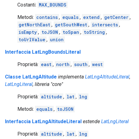
Costanti:
MAX_BOUNDS
Metodi:
contains
,
equals
,
extend
,
getCenter
,
getNorthEast
,
getSouthWest
,
intersects
,
isEmpty
,
toJSON
,
toSpan
,
toString
,
toUrlValue
,
union
Interfaccia LatLngBoundsLiteral
Proprietà:
east
,
north
,
south
,
west
Classe LatLngAltitude
implementa
LatLngAltitudeLiteral
,
LatLngLiteral
, libreria "core"
Proprietà:
altitude
,
lat
,
lng
Metodi:
equals
,
toJSON
Interfaccia LatLngAltitudeLiteral
estende
LatLngLiteral
Proprietà:
altitude
,
lat
,
lng