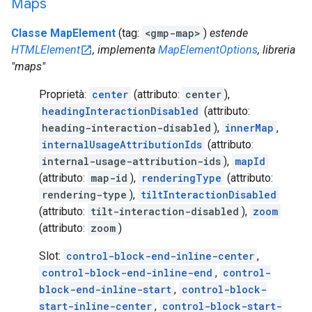
Maps
Classe MapElement
(tag:
<gmp-map>
)
estende
HTMLElement
, implementa
MapElementOptions
, libreria
"maps"
Proprietà:
center
(attributo:
center
),
headingInteractionDisabled
(attributo:
heading-interaction-disabled
),
innerMap
,
internalUsageAttributionIds
(attributo:
internal-usage-attribution-ids
),
mapId
(attributo:
map-id
),
renderingType
(attributo:
rendering-type
),
tiltInteractionDisabled
(attributo:
tilt-interaction-disabled
),
zoom
(attributo:
zoom
)
Slot:
control-block-end-inline-center
,
control-block-end-inline-end
,
control-
block-end-inline-start
,
control-block-
start-inline-center
,
control-block-start-