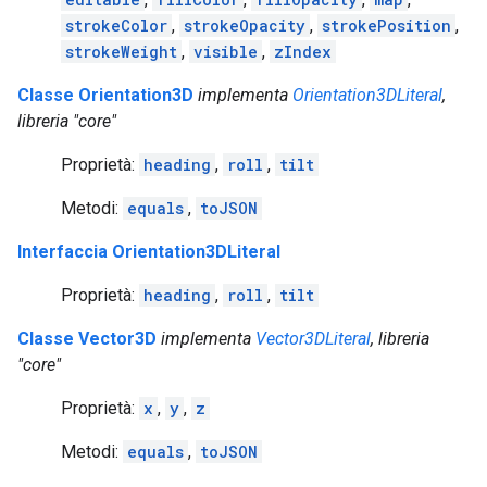
strokeColor
,
strokeOpacity
,
strokePosition
,
strokeWeight
,
visible
,
zIndex
Classe Orientation3D
implementa
Orientation3DLiteral
,
libreria "core"
Proprietà:
heading
,
roll
,
tilt
Metodi:
equals
,
toJSON
Interfaccia Orientation3DLiteral
Proprietà:
heading
,
roll
,
tilt
Classe Vector3D
implementa
Vector3DLiteral
, libreria
"core"
Proprietà:
x
,
y
,
z
Metodi:
equals
,
toJSON