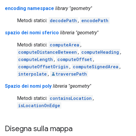
encoding namespace
library "geometry"
Metodi statici:
decodePath
,
encodePath
spazio dei nomi sferico
libreria "geometry"
Metodi statici:
computeArea
,
computeDistanceBetween
,
computeHeading
,
computeLength
,
computeOffset
,
computeOffsetOrigin
,
computeSignedArea
,
interpolate
,
traversePath
Spazio dei nomi poly
libreria "geometry"
Metodi statici:
containsLocation
,
isLocationOnEdge
Disegna sulla mappa