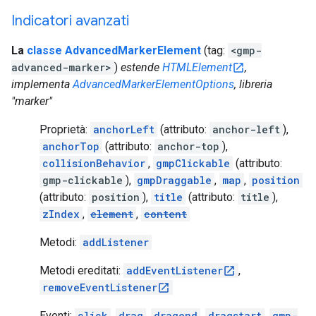
Indicatori avanzati
La
classe AdvancedMarkerElement
(tag:
<gmp-
advanced-marker>
)
estende
HTMLElement
,
implementa
AdvancedMarkerElementOptions
, libreria
"marker"
Proprietà:
anchorLeft
(attributo:
anchor-left
),
anchorTop
(attributo:
anchor-top
),
collisionBehavior
,
gmpClickable
(attributo:
gmp-clickable
),
gmpDraggable
,
map
,
position
(attributo:
position
),
title
(attributo:
title
),
zIndex
,
element
,
content
Metodi:
addListener
Metodi ereditati:
addEventListener
,
removeEventListener
Eventi:
click
,
drag
,
dragend
,
dragstart
,
gmp-