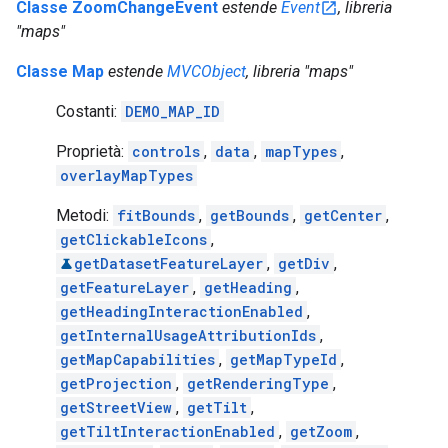
Classe ZoomChangeEvent
estende
Event
, libreria
"maps"
Classe Map
estende
MVCObject
, libreria "maps"
Costanti:
DEMO_MAP_ID
Proprietà:
controls
,
data
,
mapTypes
,
overlayMapTypes
Metodi:
fitBounds
,
getBounds
,
getCenter
,
getClickableIcons
,
getDatasetFeatureLayer
,
getDiv
,
getFeatureLayer
,
getHeading
,
getHeadingInteractionEnabled
,
getInternalUsageAttributionIds
,
getMapCapabilities
,
getMapTypeId
,
getProjection
,
getRenderingType
,
getStreetView
,
getTilt
,
getTiltInteractionEnabled
,
getZoom
,