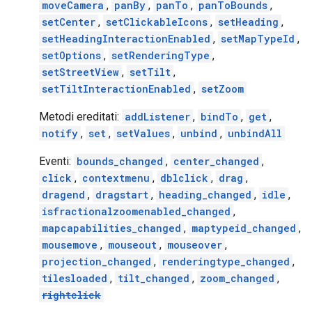
moveCamera
,
panBy
,
panTo
,
panToBounds
,
setCenter
,
setClickableIcons
,
setHeading
,
setHeadingInteractionEnabled
,
setMapTypeId
,
setOptions
,
setRenderingType
,
setStreetView
,
setTilt
,
setTiltInteractionEnabled
,
setZoom
Metodi ereditati:
addListener
,
bindTo
,
get
,
notify
,
set
,
setValues
,
unbind
,
unbindAll
Eventi:
bounds_changed
,
center_changed
,
click
,
contextmenu
,
dblclick
,
drag
,
dragend
,
dragstart
,
heading_changed
,
idle
,
isfractionalzoomenabled_changed
,
mapcapabilities_changed
,
maptypeid_changed
,
mousemove
,
mouseout
,
mouseover
,
projection_changed
,
renderingtype_changed
,
tilesloaded
,
tilt_changed
,
zoom_changed
,
rightclick