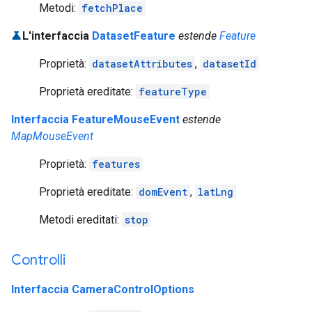
Metodi:
fetchPlace
L'interfaccia
DatasetFeature
estende
Feature
Proprietà:
datasetAttributes
,
datasetId
Proprietà ereditate:
featureType
Interfaccia FeatureMouseEvent
estende
MapMouseEvent
Proprietà:
features
Proprietà ereditate:
domEvent
,
latLng
Metodi ereditati:
stop
Controlli
Interfaccia CameraControlOptions