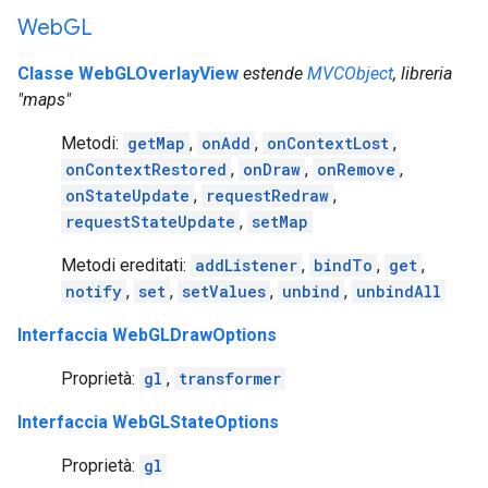
Web
GL
Classe WebGLOverlayView
estende
MVCObject
, libreria
"maps"
Metodi:
getMap
,
onAdd
,
onContextLost
,
onContextRestored
,
onDraw
,
onRemove
,
onStateUpdate
,
requestRedraw
,
requestStateUpdate
,
setMap
Metodi ereditati:
addListener
,
bindTo
,
get
,
notify
,
set
,
setValues
,
unbind
,
unbindAll
Interfaccia WebGLDrawOptions
Proprietà:
gl
,
transformer
Interfaccia WebGLStateOptions
Proprietà:
gl