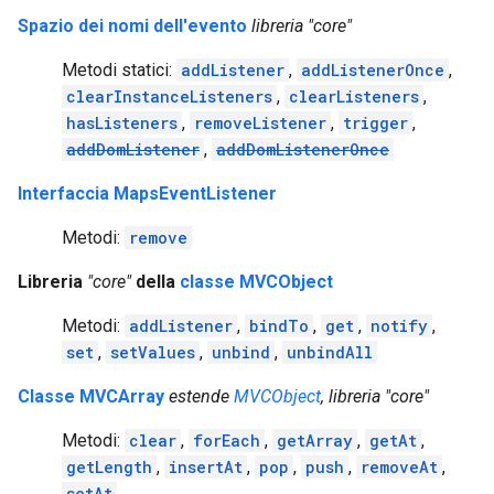
Spazio dei nomi dell'evento
libreria "core"
Metodi statici:
addListener
,
addListenerOnce
,
clearInstanceListeners
,
clearListeners
,
hasListeners
,
removeListener
,
trigger
,
addDomListener
,
addDomListenerOnce
Interfaccia MapsEventListener
Metodi:
remove
Libreria
"core"
della
classe MVCObject
Metodi:
addListener
,
bindTo
,
get
,
notify
,
set
,
setValues
,
unbind
,
unbindAll
Classe MVCArray
estende
MVCObject
, libreria "core"
Metodi:
clear
,
forEach
,
getArray
,
getAt
,
getLength
,
insertAt
,
pop
,
push
,
removeAt
,
setAt