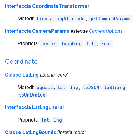
Interfaccia CoordinateTransformer
Metodi:
fromLatLngAltitude
,
getCameraParams
Interfaccia CameraParams
estende
CameraOptions
Proprietà:
center
,
heading
,
tilt
,
zoom
Coordinate
Classe LatLng
libreria "core"
Metodi:
equals
,
lat
,
lng
,
toJSON
,
toString
,
toUrlValue
Interfaccia LatLngLiteral
Proprietà:
lat
,
lng
Classe LatLngBounds
libreria "core"