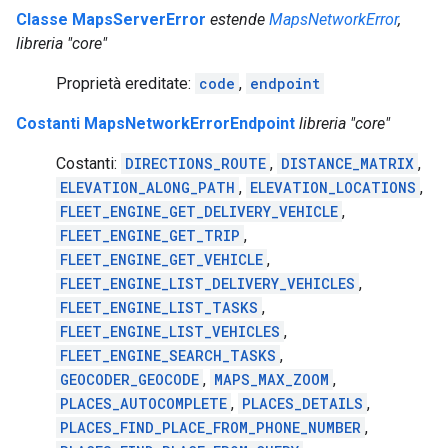
Classe MapsServerError
estende
MapsNetworkError
,
libreria "core"
Proprietà ereditate:
code
,
endpoint
Costanti MapsNetworkErrorEndpoint
libreria "core"
Costanti:
DIRECTIONS_ROUTE
,
DISTANCE_MATRIX
,
ELEVATION_ALONG_PATH
,
ELEVATION_LOCATIONS
,
FLEET_ENGINE_GET_DELIVERY_VEHICLE
,
FLEET_ENGINE_GET_TRIP
,
FLEET_ENGINE_GET_VEHICLE
,
FLEET_ENGINE_LIST_DELIVERY_VEHICLES
,
FLEET_ENGINE_LIST_TASKS
,
FLEET_ENGINE_LIST_VEHICLES
,
FLEET_ENGINE_SEARCH_TASKS
,
GEOCODER_GEOCODE
,
MAPS_MAX_ZOOM
,
PLACES_AUTOCOMPLETE
,
PLACES_DETAILS
,
PLACES_FIND_PLACE_FROM_PHONE_NUMBER
,