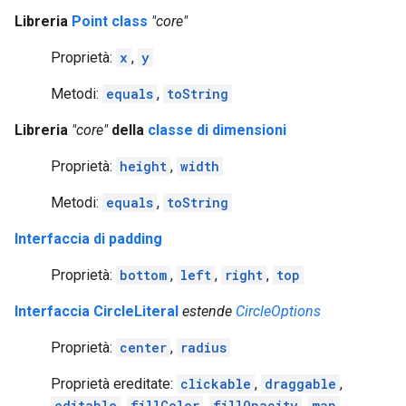
Libreria
Point class
"core"
Proprietà:
x
,
y
Metodi:
equals
,
toString
Libreria
"core"
della
classe di dimensioni
Proprietà:
height
,
width
Metodi:
equals
,
toString
Interfaccia di padding
Proprietà:
bottom
,
left
,
right
,
top
Interfaccia CircleLiteral
estende
CircleOptions
Proprietà:
center
,
radius
Proprietà ereditate:
clickable
,
draggable
,
editable
,
fillColor
,
fillOpacity
,
map
,