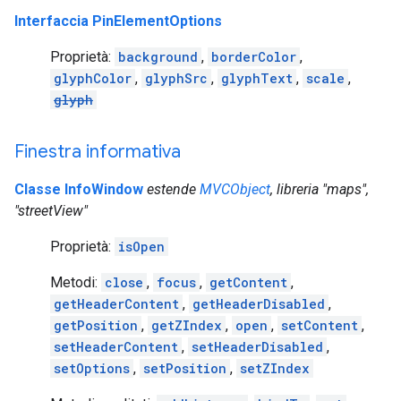
Interfaccia PinElementOptions
Proprietà:
background
,
borderColor
,
glyphColor
,
glyphSrc
,
glyphText
,
scale
,
glyph
Finestra informativa
Classe InfoWindow
estende
MVCObject
, libreria "maps",
"streetView"
Proprietà:
isOpen
Metodi:
close
,
focus
,
getContent
,
getHeaderContent
,
getHeaderDisabled
,
getPosition
,
getZIndex
,
open
,
setContent
,
setHeaderContent
,
setHeaderDisabled
,
setOptions
,
setPosition
,
setZIndex