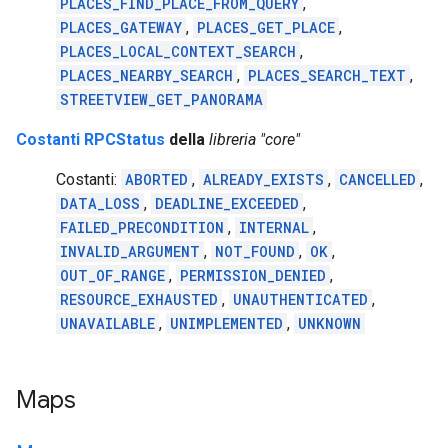
PLACES_FIND_PLACE_FROM_QUERY
,
PLACES_GATEWAY
,
PLACES_GET_PLACE
,
PLACES_LOCAL_CONTEXT_SEARCH
,
PLACES_NEARBY_SEARCH
,
PLACES_SEARCH_TEXT
,
STREETVIEW_GET_PANORAMA
Costanti RPCStatus
della
libreria "core"
Costanti:
ABORTED
,
ALREADY_EXISTS
,
CANCELLED
,
DATA_LOSS
,
DEADLINE_EXCEEDED
,
FAILED_PRECONDITION
,
INTERNAL
,
INVALID_ARGUMENT
,
NOT_FOUND
,
OK
,
OUT_OF_RANGE
,
PERMISSION_DENIED
,
RESOURCE_EXHAUSTED
,
UNAUTHENTICATED
,
UNAVAILABLE
,
UNIMPLEMENTED
,
UNKNOWN
Maps