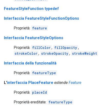
FeatureStyleFunction typedef
Interfaccia FeatureStyleFunctionOptions
Proprietà:
feature
Interfaccia FeatureStyleOptions
Proprietà:
fillColor
,
fillOpacity
,
strokeColor
,
strokeOpacity
,
strokeWeight
Interfaccia della funzionalità
Proprietà:
featureType
L'
interfaccia PlaceFeature
estende
Feature
Proprietà:
placeId
Proprietà ereditate:
featureType