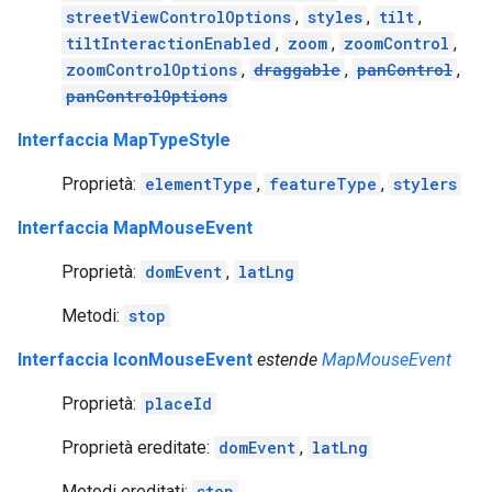
streetViewControlOptions
,
styles
,
tilt
,
tiltInteractionEnabled
,
zoom
,
zoomControl
,
zoomControlOptions
,
draggable
,
panControl
,
panControlOptions
Interfaccia MapTypeStyle
Proprietà:
elementType
,
featureType
,
stylers
Interfaccia MapMouseEvent
Proprietà:
domEvent
,
latLng
Metodi:
stop
Interfaccia IconMouseEvent
estende
MapMouseEvent
Proprietà:
placeId
Proprietà ereditate:
domEvent
,
latLng
Metodi ereditati:
stop