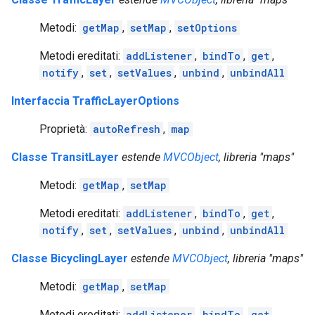
Metodi:
getMap
,
setMap
,
setOptions
Metodi ereditati:
addListener
,
bindTo
,
get
,
notify
,
set
,
setValues
,
unbind
,
unbindAll
Interfaccia TrafficLayerOptions
Proprietà:
autoRefresh
,
map
Classe TransitLayer
estende
MVCObject
, libreria "maps"
Metodi:
getMap
,
setMap
Metodi ereditati:
addListener
,
bindTo
,
get
,
notify
,
set
,
setValues
,
unbind
,
unbindAll
Classe BicyclingLayer
estende
MVCObject
, libreria "maps"
Metodi:
getMap
,
setMap
Metodi ereditati:
addListener
,
bindTo
,
get
,