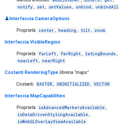
notify
,
set
,
setValues
,
unbind
,
unbindAll
Interfaccia CameraOptions
Proprietà:
center
,
heading
,
tilt
,
zoom
Interfaccia VisibleRegion
Proprietà:
farLeft
,
farRight
,
latLngBounds
,
nearLeft
,
nearRight
Costanti RenderingType
libreria "maps"
Costanti:
RASTER
,
UNINITIALIZED
,
VECTOR
Interfaccia MapCapabilities
Proprietà:
isAdvancedMarkersAvailable
,
isDataDrivenStylingAvailable
,
isWebGLOverlayViewAvailable