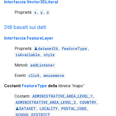
Interfaccia Vector3DLiteral
Proprietà:
x
,
y
,
z
Stili basati sui dati
Interfaccia FeatureLayer
Proprietà:
datasetId
,
featureType
,
isAvailable
,
style
Metodi:
addListener
Eventi:
click
,
mousemove
Costanti
FeatureType
della
libreria "maps"
Costanti:
ADMINISTRATIVE_AREA_LEVEL_1
,
ADMINISTRATIVE_AREA_LEVEL_2
,
COUNTRY
,
DATASET
,
LOCALITY
,
POSTAL_CODE
,
SCHOOL_DISTRICT