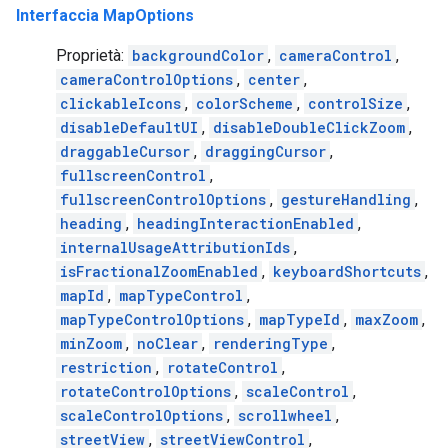
Interfaccia MapOptions
Proprietà:
backgroundColor
,
cameraControl
,
cameraControlOptions
,
center
,
clickableIcons
,
colorScheme
,
controlSize
,
disableDefaultUI
,
disableDoubleClickZoom
,
draggableCursor
,
draggingCursor
,
fullscreenControl
,
fullscreenControlOptions
,
gestureHandling
,
heading
,
headingInteractionEnabled
,
internalUsageAttributionIds
,
isFractionalZoomEnabled
,
keyboardShortcuts
,
mapId
,
mapTypeControl
,
mapTypeControlOptions
,
mapTypeId
,
maxZoom
,
minZoom
,
noClear
,
renderingType
,
restriction
,
rotateControl
,
rotateControlOptions
,
scaleControl
,
scaleControlOptions
,
scrollwheel
,
streetView
,
streetViewControl
,