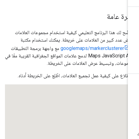
ظرة عامة
ضّح لك هذا البرنامج التعليمي كيفية استخدام مجموعات العلامات
رض عدد كبير من العلامات على خريطة. يمكنك استخدام مكتبة
@googlemaps
مع واجهة برمجة التطبيقات
Maps JavaScript API لدمج علامات المواقع الجغرافية القريبة معًا في
موعات، وتبسيط عرض العلامات على الخريطة.
اطّلاع على كيفية عمل تجميع العلامات، اطّلِع على الخريطة أدناه.