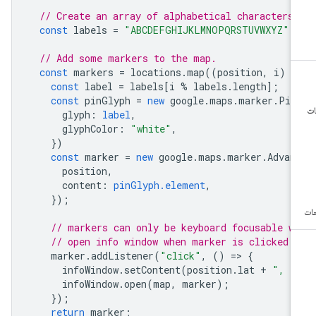
// Create an array of alphabetical characters
const
labels
=
"ABCDEFGHIJKLMNOPQRSTUVWXYZ"
;
// Add some markers to the map.
const
markers
=
locations
.
map
((
position
,
i
)
=
const
label
=
labels
[
i
%
labels
.
length
];
const
pinGlyph
=
new
google
.
maps
.
marker
.
Pin
glyph
:
label
,
glyphColor
:
"white"
,
})
const
marker
=
new
google
.
maps
.
marker
.
Advan
position
,
content
:
pinGlyph.element
,
});
// markers can only be keyboard focusable w
// open info window when marker is clicked
marker
.
addListener
(
"click"
,
()
=
>
{
infoWindow
.
setContent
(
position
.
lat
+
", "
infoWindow
.
open
(
map
,
marker
);
});
return
marker
;