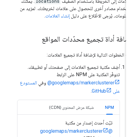
علامات إلى الخريطة باستخدام الصفيف
locations
. يمكنك
تخدام مصادر أخرى للحصول على علامات لخريطتك. لمزيد من
معلومات، يُرجى الاطّلاع على دليل
إنشاء العلامات
.
ضافة أداة تجميع محدّدات المواقع
ّبِع الخطوات التالية لإضافة أداة تجميع العلامات:
أضِف مكتبة تجميع العلامات إلى صفحتك أو تطبيقك.
تتوفّر المكتبة على NPM على الرابط
‎@googlemaps/markerclusterer
وفي
المستودع
على GitHub
.
NPM
شبكة عرض المحتوى (CDN)
ثبِّت أحدث إصدار من مكتبة
@googlemaps/markerclusterer