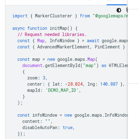
import
{
MarkerClusterer
}
from
"@googlemaps/ma
async
function
initMap
()
{
// Request needed libraries.
const
{
Map
,
InfoWindow
}
=
await
google
.
maps
const
{
AdvancedMarkerElement
,
PinElement
}
=
const
map
=
new
google
.
maps
.
Map
(
document
.
getElementById
(
"map"
)
as
HTMLElem
{
zoom
:
3
,
center
:
{
lat
:
-
28.024
,
lng
:
140.887
},
mapId
:
'DEMO_MAP_ID'
,
}
);
const
infoWindow
=
new
google
.
maps
.
InfoWindow
content
:
""
,
disableAutoPan
:
true
,
});