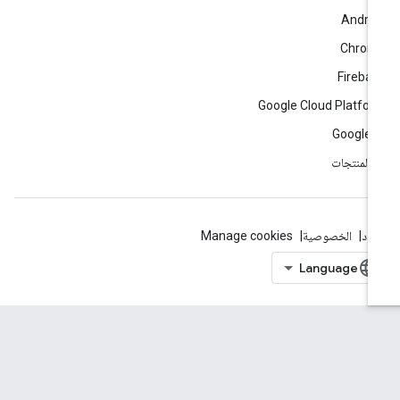
Andro
Chrom
Fireba
Google Cloud Platfo
Google 
ّ المنتجات
بنود
الخصوصية
Manage cookies