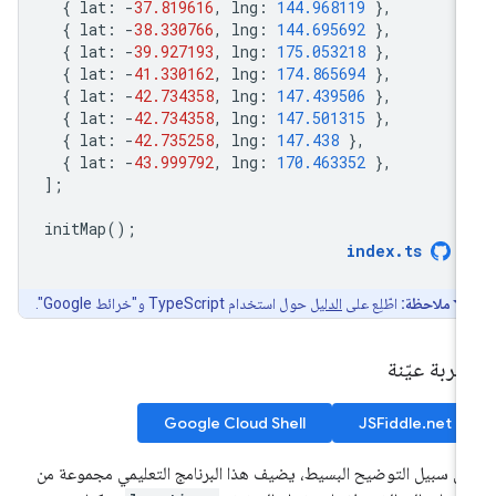
{
lat
:
-
37.819616
,
lng
:
144.968119
},
{
lat
:
-
38.330766
,
lng
:
144.695692
},
{
lat
:
-
39.927193
,
lng
:
175.053218
},
{
lat
:
-
41.330162
,
lng
:
174.865694
},
{
lat
:
-
42.734358
,
lng
:
147.439506
},
{
lat
:
-
42.734358
,
lng
:
147.501315
},
{
lat
:
-
42.735258
,
lng
:
147.438
},
{
lat
:
-
43.999792
,
lng
:
170.463352
},
];
initMap
();
index
.
ts
ملاحظة:
اطّلِع على
الدليل
حول استخدام TypeScript و"خرائط Google".
ربة عيّنة
Google Cloud Shell
JSFiddle.net
ى سبيل التوضيح البسيط، يضيف هذا البرنامج التعليمي مجموعة من