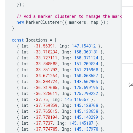
});
// Add a marker clusterer to manage the marke
new
MarkerClusterer
({
markers
,
map
});
}
const
locations
=
[
{
lat
:
-
31.56391
,
lng
:
147.154312
},
{
lat
:
-
33.718234
,
lng
:
150.363181
},
{
lat
:
-
33.727111
,
lng
:
150.371124
},
{
lat
:
-
33.848588
,
lng
:
151.209834
},
{
lat
:
-
33.851702
,
lng
:
151.216968
},
{
lat
:
-
34.671264
,
lng
:
150.863657
},
{
lat
:
-
35.304724
,
lng
:
148.662905
},
{
lat
:
-
36.817685
,
lng
:
175.699196
},
{
lat
:
-
36.828611
,
lng
:
175.790222
},
{
lat
:
-
37.75
,
lng
:
145.116667
},
{
lat
:
-
37.759859
,
lng
:
145.128708
},
{
lat
:
-
37.765015
,
lng
:
145.133858
},
{
lat
:
-
37.770104
,
lng
:
145.143299
},
{
lat
:
-
37.7737
,
lng
:
145.145187
},
{
lat
:
-
37.774785
,
lng
:
145.137978
},