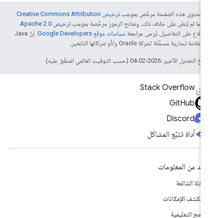
ّ محتوى هذه الصفحة مرخّص بموجب
ترخيص Creative Commons Attribution
4‏
ما لم يُنصّ على خلاف ذلك، ونماذج الرموز مرخّصة بموجب
ترخيص Apache 2.0‏
.
اطّلاع على التفاصيل، يُرجى مراجعة
سياسات موقع Google Developers‏
. إنّ Java
لامة تجارية مسجَّلة لشركة Oracle و/أو شركائها التابعين.
التعديل الأخير: 2026-02-04 (حسب التوقيت العالمي المتفَّق عليه)
Stack Overflow
GitHub
Discord
أداة تتبّع المشاكل
يد من المعلومات
أسئلة الشائعة
تكشف الإمكانات
برامج التعليمية