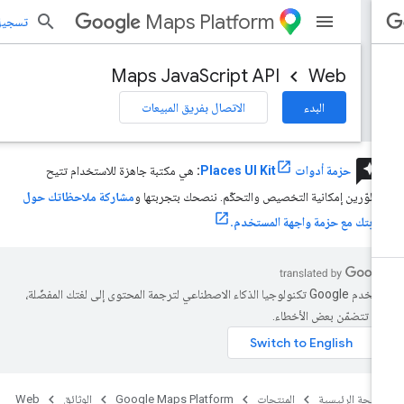
Maps Platform
تسجيل الد
Maps JavaScript API
Web
البدء
الاتصال بفريق المبيعات
review
حزمة أدوات Places UI Kit
:
هي مكتبة جاهزة للاستخدام تتيح
مطوّرين إمكانية التخصيص والتحكّم. ننصحك بتجربتها و
مشاركة ملاحظاتك حول
ربتك مع حزمة واجهة المستخدم.
تستخدم Google تكنولوجيا الذكاء الاصطناعي لترجمة المحتوى إلى لغتك المفضّلة،
د تتضمّن بعض الأخطاء.
صفحة الرئيسية
المنتجات
Google Maps Platform
الوثائق
Web