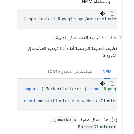
باستخدام NPM.
npm
install
@
googlemaps
/
markerclusterer
أضِف أداة تجميع العلامات في تطبيقك.
تضيف التعليمة البرمجية أدناه أداة تجميع العلامات إلى
الخريطة.
NPM
شبكة عرض المحتوى (CDN)
import
{
MarkerClusterer
}
from
"@googlema
const
markerCluster
=
new
MarkerClusterer
(
يُمرِّر هذا المثال صفيف
markers
إلى
.
MarkerClusterer