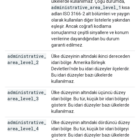
ülkelerde kullanılmaz. Çoğu durumda,
administrative
_
area
_
level
_
1
kısa
adları ISO 3166-2 alt bölümleri ve yaygın
olarak kullanılan diğer listelerle yakından
eşleşir. Ancak coğrafi kodlama
sonuçlarımız çeşitli sinyallere ve konum
verilerine dayandığından bu durum
garanti edilmez.
administrative
_
Ülke düzeyinin altındaki ikinci dereceden
area
_
level
_
2
idari bölge. Amerika Birleşik
Devletleri'nde bu idari düzeyler ilçelerdir.
Bu idari düzeyler bazı ülkelerde
kullanılmaz.
administrative
_
Ülke düzeyinin altındaki üçüncü düzey
area
_
level
_
3
idari bölge. Bu tür, küçük bir idari bölgeyi
gösterir. Bu idari düzeyler bazı ülkelerde
kullanılmaz.
administrative
_
Ülke düzeyinin altındaki dördüncü düzey
area
_
level
_
4
idari bölge. Bu tür, küçük bir idari bölgeyi
gösterir. Bu idari düzeyler bazı ülkelerde