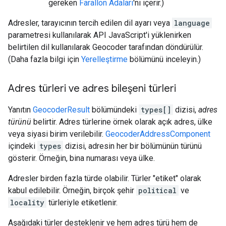
gereken
Farallon Adaları
'nı içerir.)
Adresler, tarayıcının tercih edilen dil ayarı veya
language
parametresi kullanılarak API JavaScript'i yüklenirken
belirtilen dil kullanılarak Geocoder tarafından döndürülür.
(Daha fazla bilgi için
Yerelleştirme
bölümünü inceleyin.)
Adres türleri ve adres bileşeni türleri
Yanıtın
GeocoderResult
bölümündeki
types[]
dizisi,
adres
türünü
belirtir. Adres türlerine örnek olarak açık adres, ülke
veya siyasi birim verilebilir.
GeocoderAddressComponent
içindeki
types
dizisi, adresin her bir bölümünün türünü
gösterir. Örneğin, bina numarası veya ülke.
Adresler birden fazla türde olabilir. Türler "etiket" olarak
kabul edilebilir. Örneğin, birçok şehir
political
ve
locality
türleriyle etiketlenir.
Aşağıdaki türler desteklenir ve hem adres türü hem de