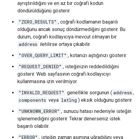
ayrıştırıldığını ve en az bir coğrafi kodun
döndürüldüğünü gösterir.
"ZERO_RESULTS"
, coğrafi kodlamanın başarılı
olduğunu ancak sonuç döndürmediğini gösterir. Bu
durum, coğrafi kodlayıcıya mevcut olmayan bir
address
iletilirse ortaya çıkabilir.
"OVER_QUERY_LIMIT"
, kotanızı aştığınızı gösterir.
"REQUEST_DENIED"
, isteğinizin reddedildiğini
gösterir. Web sayfasının coğrafi kodlayıcıyı
kullanmasına izin verilmiyor.
"INVALID_REQUEST"
genellikle sorgunun (
address
,
components
veya
latlng
) eksik olduğunu gösterir.
"UNKNOWN_ERROR"
, sunucu hatası nedeniyle isteğin
işlenemediğini gösterir. Tekrar denerseniz istek
başarılı olabilir.
"ERROR"
, isteğin zaman aşımına uğradığını veya