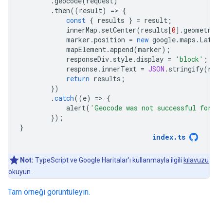
.
geocode
(
request
)
.
then
((
result
)
=
>
{
const
{
results
}
=
result
;
innerMap
.
setCenter
(
results
[
0
].
geometry
marker
.
position
=
new
google
.
maps
.
LatL
mapElement
.
append
(
marker
);
responseDiv
.
style
.
display
=
'block'
;
response
.
innerText
=
JSON
.
stringify
(
re
return
results
;
})
.
catch
((
e
)
=
>
{
alert
(
'Geocode was not successful for 
});
}
index
.
ts
Not:
TypeScript ve Google Haritalar'ı kullanmayla ilgili
kılavuzu
okuyun.
Tam örneği görüntüleyin.