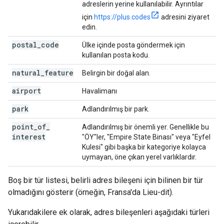
adreslerin yerine kullanılabilir. Ayrıntılar
için
https://plus.codes
adresini ziyaret
edin.
postal
_
code
Ülke içinde posta göndermek için
kullanılan posta kodu.
natural
_
feature
Belirgin bir doğal alan.
airport
Havalimanı
park
Adlandırılmış bir park.
point
_
of
_
Adlandırılmış bir önemli yer. Genellikle bu
interest
"ÖY"ler, "Empire State Binası" veya "Eyfel
Kulesi" gibi başka bir kategoriye kolayca
uymayan, öne çıkan yerel varlıklardır.
Boş bir tür listesi, belirli adres bileşeni için bilinen bir tür
olmadığını gösterir (örneğin, Fransa'da Lieu-dit).
Yukarıdakilere ek olarak, adres bileşenleri aşağıdaki türleri