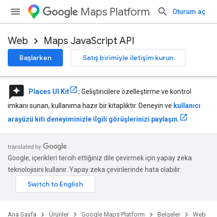
Maps Platform
Oturum aç
Web
Maps JavaScript API
Başlarken
Satış birimiyle iletişim kurun
reviews
Places UI Kit
:
Geliştiricilere özelleştirme ve kontrol
imkanı sunan, kullanıma hazır bir kitaplıktır. Deneyin ve
kullanıcı
arayüzü kiti deneyiminizle ilgili görüşlerinizi paylaşın.
Google, içerikleri tercih ettiğiniz dile çevirmek için yapay zeka
teknolojisini kullanır. Yapay zeka çevirilerinde hata olabilir.
Ana Sayfa
Ürünler
Google Maps Platform
Belgeler
Web