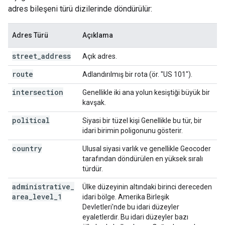
adres bileşeni türü dizilerinde döndürülür:
Adres Türü
Açıklama
street
_
address
Açık adres.
route
Adlandırılmış bir rota (ör. "US 101").
intersection
Genellikle iki ana yolun kesiştiği büyük bir
kavşak.
political
Siyasi bir tüzel kişi Genellikle bu tür, bir
idari birimin poligonunu gösterir.
country
Ulusal siyasi varlık ve genellikle Geocoder
tarafından döndürülen en yüksek sıralı
türdür.
administrative
_
Ülke düzeyinin altındaki birinci dereceden
area
_
level
_
1
idari bölge. Amerika Birleşik
Devletleri'nde bu idari düzeyler
eyaletlerdir. Bu idari düzeyler bazı