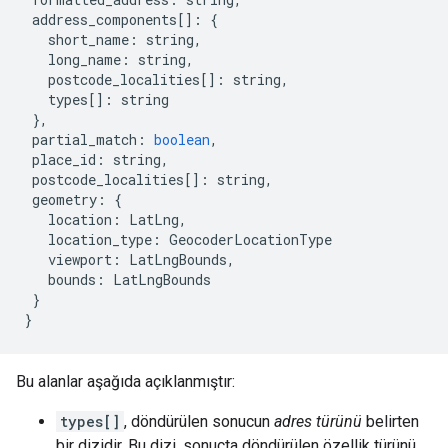
address_components
[]
:
{
short_name
:
string
,
long_name
:
string
,
postcode_localities
[]
:
string
,
types
[]
:
string
},
partial_match
:
boolean
,
place_id
:
string
,
postcode_localities
[]
:
string
,
geometry
:
{
location
:
LatLng
,
location_type
:
GeocoderLocationType
viewport
:
LatLngBounds
,
bounds
:
LatLngBounds
}
}
Bu alanlar aşağıda açıklanmıştır:
types[]
, döndürülen sonucun
adres türünü
belirten
bir dizidir. Bu dizi, sonuçta döndürülen özellik türünü