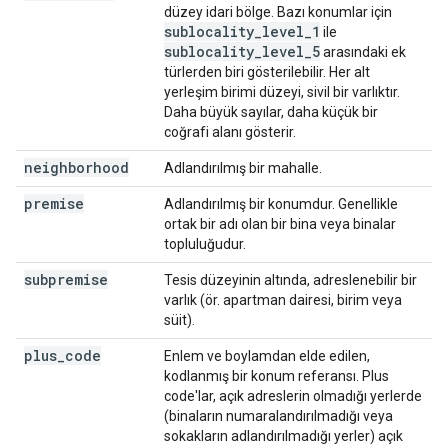
düzey idari bölge. Bazı konumlar için
sublocality
_
level
_
1
ile
sublocality
_
level
_
5
arasındaki ek
türlerden biri gösterilebilir. Her alt
yerleşim birimi düzeyi, sivil bir varlıktır.
Daha büyük sayılar, daha küçük bir
coğrafi alanı gösterir.
neighborhood
Adlandırılmış bir mahalle.
premise
Adlandırılmış bir konumdur. Genellikle
ortak bir adı olan bir bina veya binalar
topluluğudur.
subpremise
Tesis düzeyinin altında, adreslenebilir bir
varlık (ör. apartman dairesi, birim veya
süit).
plus
_
code
Enlem ve boylamdan elde edilen,
kodlanmış bir konum referansı. Plus
code'lar, açık adreslerin olmadığı yerlerde
(binaların numaralandırılmadığı veya
sokakların adlandırılmadığı yerler) açık