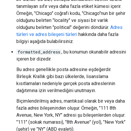
tanımlayan sıfır veya daha fazla etiket kümesi içerir.
Örneğin, "Chicago" coğrafi kodu, "Chicago"nun bir şehir
olduğunu belirten "locality" ve siyasi bir varlık
olduğunu belirten "political" değerini döndürür.
Adres
türleri ve adres bileşeni türleri
hakkında daha fazla
bilgiyi aşağıda bulabilirsiniz.
formatted_address
, bu konumun okunabilir adresini
içeren bir dizedir.
Bu adres genellikle posta adresine eşdeğerdir.
Birleşik Krallık gibi bazı ülkelerde, lisanslama
kısıtlamaları nedeniyle gerçek posta adreslerinin
dağıtımına izin verilmediğini unutmayın.
Biçimlendirilmiş adres, mantıksal olarak bir veya daha
fazla
adres bileşeninden
oluşur. Örneğin, "111 8th
Avenue, New York, NY" adresi şu bileşenlerden oluşur:
"111" (sokak numarası), "8th Avenue" (yol), "New York"
(şehir) ve "NY" (ABD eyaleti).