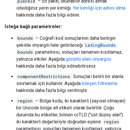
placeId
— En yakın, okunabilir adresi almak
istediğiniz yerin yer kimliği.
Yer kimliği için adres alma
hakkında daha fazla bilgi edinin.
İsteğe bağlı parametreler:
bounds
— Coğrafi kod sonuçlarının daha belirgin
şekilde önyargılı hale getirileceği
LatLngBounds
.
bounds
parametresi, sonuçları tamamen kısıtlamaz,
yalnızca etkiler. Aşağıda
görüntü alanı önyargısı
hakkında daha fazla bilgi edinebilirsiniz.
componentRestrictions
: Sonuçları belirli bir alanla
sınırlamak için kullanılır. Aşağıda
bileşen filtreleme
hakkında daha fazla bilgi verilmiştir.
region
— Bölge kodu, iki karakterli (sayısal olmayan)
bir Unicode bölge alt etiketi olarak belirtilir. Çoğu
durumda bu etiketler, bilinen ccTLD ("üst düzey alan")
iki karakterli değerleriyle doğrudan eşlenir.
region
parametresi, sonuçları tamamen kısıtlamaz, yalnızca