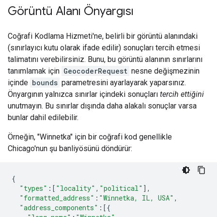
Görüntü Alanı Önyargısı
Coğrafi Kodlama Hizmeti'ne, belirli bir görüntü alanındaki
(sınırlayıcı kutu olarak ifade edilir) sonuçları tercih etmesi
talimatını verebilirsiniz. Bunu, bu görüntü alanının sınırlarını
tanımlamak için
GeocoderRequest
nesne değişmezinin
içinde
bounds
parametresini ayarlayarak yaparsınız.
Önyargının yalnızca sınırlar içindeki sonuçları
tercih ettiğini
unutmayın. Bu sınırlar dışında daha alakalı sonuçlar varsa
bunlar dahil edilebilir.
Örneğin, "Winnetka" için bir coğrafi kod genellikle
Chicago'nun şu banliyösünü döndürür:
{
"types"
:
[
"locality"
,
"political"
],
"formatted_address"
:
"Winnetka, IL, USA"
,
"address_components"
:
[{