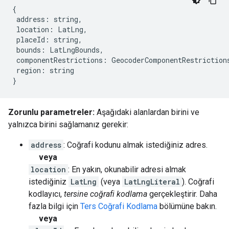
{
address
:
string
,
location
:
LatLng
,
placeId
:
string
,
bounds
:
LatLngBounds
,
componentRestrictions
:
GeocoderComponentRestriction
region
:
string
}
Zorunlu parametreler:
Aşağıdaki alanlardan birini ve
yalnızca birini sağlamanız gerekir:
address
: Coğrafi kodunu almak istediğiniz adres.
veya
location
: En yakın, okunabilir adresi almak
istediğiniz
LatLng
(veya
LatLngLiteral
). Coğrafi
kodlayıcı,
tersine coğrafi kodlama
gerçekleştirir. Daha
fazla bilgi için
Ters Coğrafi Kodlama
bölümüne bakın.
veya