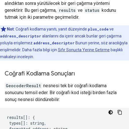
alındıktan sonra yürütülecek bir geri çağırma yöntemi
gerektirir. Bu geri çağırma,
results
ve
status
kodunu
tutmak için iki parametre geçirmelidir.
Not
: Coğrafi kodlama yanıtı, yanıt düzeyinde
plus_code
ve
address_descriptor
alanlarını da içerir ancak bunlar geri çağırma
yoluyla erişilemez.
address_descriptor
Bunun yerine, söz aracılığıyla
erişilmelidir. Daha fazla bilgi için
Sıfır Sonuçta Yerine Getirme
başlıklı
makaleyi inceleyin.
Coğrafi Kodlama Sonuçları
GeocoderResult
nesnesi tek bir coğrafi kodlama
sonucunu temsil eder. Bir coğrafi kod isteği birden fazla
sonuç nesnesi döndürebilir:
results
[]
:
{
types
[]
:
string
,
formatted_address
:
string
,