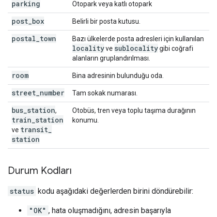
parking
Otopark veya katlı otopark
post
_
box
Belirli bir posta kutusu.
postal
_
town
Bazı ülkelerde posta adresleri için kullanılan
locality
sublocality
ve
gibi coğrafi
alanların gruplandırılması.
room
Bina adresinin bulunduğu oda.
street
_
number
Tam sokak numarası.
bus
_
station
,
Otobüs, tren veya toplu taşıma durağının
train
_
station
konumu.
transit
_
ve
station
Durum Kodları
status
kodu aşağıdaki değerlerden birini döndürebilir:
"OK"
, hata oluşmadığını, adresin başarıyla