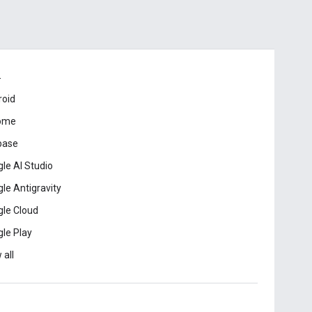
드
roid
ome
base
le AI Studio
le Antigravity
le Cloud
le Play
 all