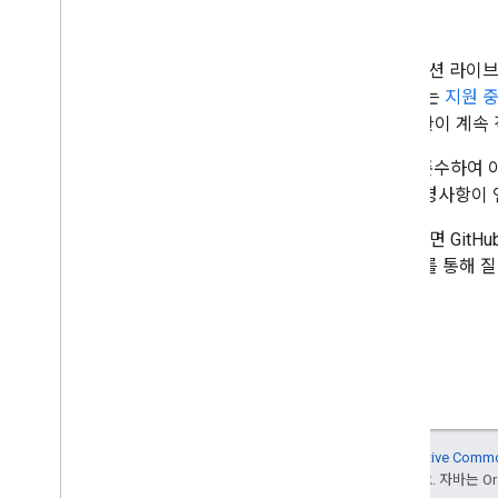
지원
Flutter 및 React Native용 내비게이
술 지원 서비스 가이드라인
,
SLA
또는
지원 
Google Maps Platform 서비스 약관이 계
라이브러리는
시맨틱 버전 관리
를 준수하여 
에는 이전 버전과 호환되지 않는 변경사항이 
버그를 발견하거나 기능을 요청하려면 GitHub에
려면
개발자 커뮤니티 채널
중 하나를 통해 
달리 명시되지 않는 한 이 페이지의 콘텐츠에는
Creative Comm
용은
Google Developers 사이트 정책
을 참조하세요. 자바는 Ora