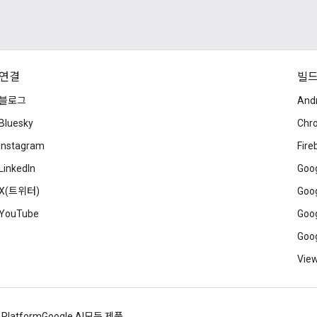
연결
빌
블로그
And
Bluesky
Chr
Instagram
Fire
LinkedIn
Goog
X(트위터)
Goog
YouTube
Goog
Goog
View
 Platform
Google AI
모든 제품