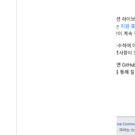
지원
Flutter 및 React Native용 내비게이
술 지원 서비스 가이드라인
,
SLA
또는
지원 
Google Maps Platform 서비스 약관이 계
라이브러리는
시맨틱 버전 관리
를 준수하여 
에는 이전 버전과 호환되지 않는 변경사항이 
버그를 발견하거나 기능을 요청하려면 GitHub에
려면
개발자 커뮤니티 채널
중 하나를 통해 
달리 명시되지 않는 한 이 페이지의 콘텐츠에는
Creative Comm
용은
Google Developers 사이트 정책
을 참조하세요. 자바는 Ora