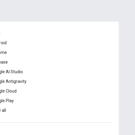
드
roid
ome
base
le AI Studio
le Antigravity
le Cloud
le Play
 all