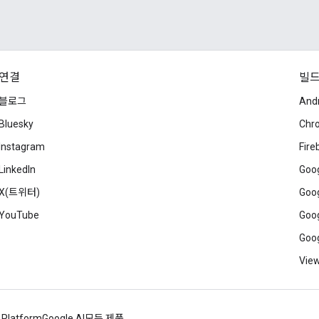
연결
빌
블로그
And
Bluesky
Chr
Instagram
Fire
LinkedIn
Goog
X(트위터)
Goog
YouTube
Goog
Goog
View
 Platform
Google AI
모든 제품