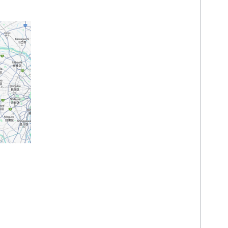
الإصدارات
المهام والمفاهيم
إنشاء خريطة وضبطها
التفاعل مع خريطة
الرسم على الخريطة
تخصيص الخرائط
تحسين إمكانية الوصول
Maps API على Wear OS
المكتبات المفتوحة المصدر
مكتبة الأدوات
إضافات KTX Kotlin
مكتبة "إنشاء" في "خرائط Google"
مكتبة Rx للخرائط
المكوّن الإضافي Secrets Gradle
نقل البيانات من الإصدار 3 التجريبي من
حزمة تطوير البرامج (SDK) للخرائط