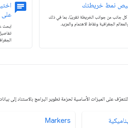
chat
ص نمط خريطتك
اختيا
على 
ل جانب من جوانب الخريطة تقريبًا، بما في ذلك
لمعالم الجغرافية ونقاط الاهتمام والمزيد.
تفاصيل 
الجغراف
ف على الميزات الأساسية لحزمة تطوير البرامج بالاستناد إلى بيانات "خرائط Google" لنظام التش
ناميكية
Markers