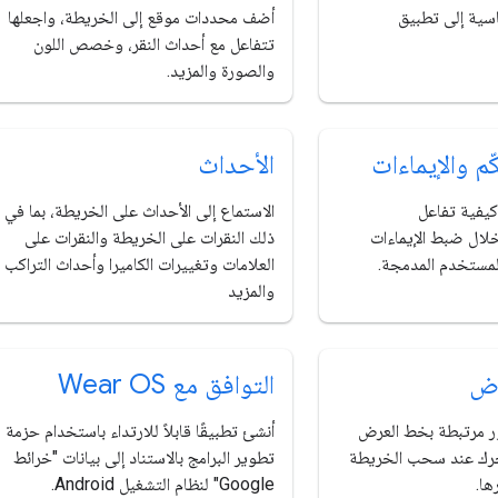
سية إلى تطبيق
أضف محددات موقع إلى الخريطة، واجعلها
تتفاعل مع أحداث النقر، وخصص اللون
والصورة والمزيد.
م والإيماءات
الأحداث
فية تفاعل
الاستماع إلى الأحداث على الخريطة، بما في
لال ضبط الإيماءات
ذلك النقرات على الخريطة والنقرات على
لمستخدم المدمجة.
العلامات وتغييرات الكاميرا وأحداث التراكب
والمزيد
رض
التوافق مع Wear OS
 مرتبطة بخط العرض
أنشئ تطبيقًا قابلاً للارتداء باستخدام حزمة
رك عند سحب الخريطة
تطوير البرامج بالاستناد إلى بيانات "خرائط
ها.
Google" لنظام التشغيل Android.