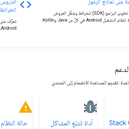
code
ة على نماذج الرموز
الدروس 
الخرائط
ثبِّت حزمة تطوير البرامج (SDK) للخرائط وشغِّل العروض
ل Android في كلٍّ من Java وKotlin.
تعرَّف على
Android، وغير ذلك الكثير.
لدعم
دة. تقديم المساعدة الانضمام إلى المنتدى
Stack
أداة تتبّع المشاكل
حالة النظام