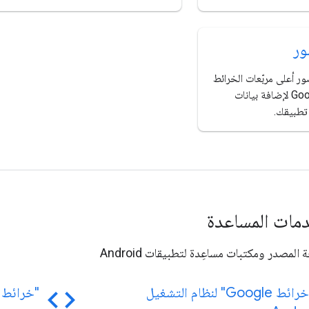
ور
ر أعلى مربّعات الخرائط
الأساسية من Google لإضافة بيانات
تطبيقك.
دمات المساعدة
مصدر ومكتبات مساعِدة لتطبيقات Android
code
تطبيق "خرائط Google" لنظام التشغيل
"خرائط Google" لمكتبة droid Utility