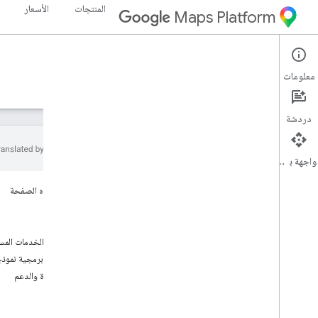
المنتجات
الأسعار
Maps Platform
Maps SDK for Android
Android
معلومات
الأدلة
المرجع
نماذج
الموارد
دردشة
واجهة برمجة التطبيقات
حزمة تطوير البرامج بالاستناد إلى بيانات "خرائط
على هذه الصفحة
Google" للتطبيقات المتوافقة مع Android
البدء
نظرة عامة
الميزات
التشغيل السريع
مكتبات الخدمات المس
تعليمات برمجية نموذ
الإعداد
المساعدة والدعم
إعداد "حزمة تطوير البرامج بالاستناد إلى بيانات
خرائط Google" لنظام التشغيل Android
إعداد مشروع في "استوديو Android"