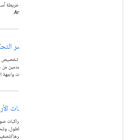
إضافة خريطة أسا
Android.
عناصر التحكّ
يمكنك تخصيص كي
المستخدمين من خ
ومكونات واجهة ا
تراكبات الأ
أضف تراكبات صور
وخط الطول، وتح
أو تكبيرها/تصغير