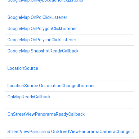
GoogleMap.OnMyLocationClickListener
GoogleMap.OnPoiClickListener
GoogleMap.OnPolygonClickListener
GoogleMap.OnPolylineClickListener
GoogleMap.SnapshotReadyCallback
LocationSource
LocationSource.OnLocationChangedListener
OnMapReadyCallback
OnStreetViewPanoramaReadyCallback
StreetViewPanorama.OnStreetViewPanoramaCameraChangeList