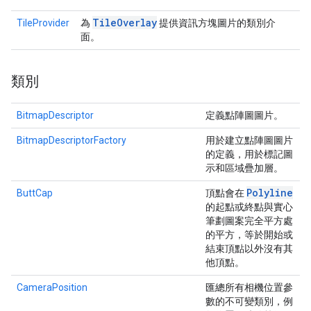
Tile
Overlay
TileProvider
為
提供資訊方塊圖片的類別介
面。
類別
BitmapDescriptor
定義點陣圖圖片。
BitmapDescriptorFactory
用於建立點陣圖圖片
的定義，用於標記圖
示和區域疊加層。
Polyline
ButtCap
頂點會在
的起點或終點與實心
筆劃圖案完全平方處
的平方，等於開始或
結束頂點以外沒有其
他頂點。
CameraPosition
匯總所有相機位置參
數的不可變類別，例