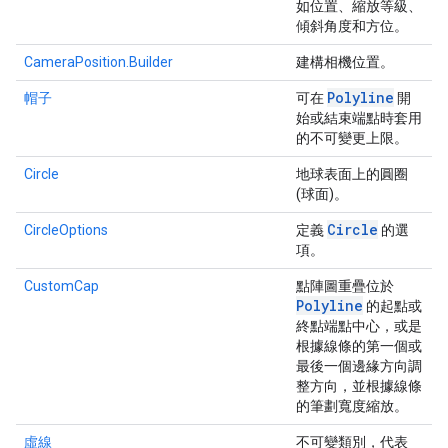
如位置、縮放等級、
傾斜角度和方位。
CameraPosition.Builder
建構相機位置。
Polyline
帽子
可在
開
始或結束端點時套用
的不可變更上限。
Circle
地球表面上的圓圈
(球面)。
Circle
CircleOptions
定義
的選
項。
CustomCap
點陣圖重疊位於
Polyline
的起點或
終點端點中心，或是
根據線條的第一個或
最後一個邊緣方向調
整方向，並根據線條
的筆劃寬度縮放。
虛線
不可變類別，代表