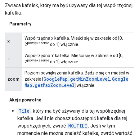
Zwraca kafelek, który ma być używany dla tej współrzędnej
kafelka.
Parametry
Współrzędna x kafelka. Mieści się w zakresie od [0,
x
powiększenie
2
do 1] włącznie.
Współrzędna Y kafelka. Mieści się w zakresie od [0,
r.
powiększenie
2
do 1] włącznie.
Poziom powiększenia kafelka. Będzie się on mieścił w
Google
Map
.
get
Min
Zoom
Level
Google
zoom
zakresie [
,
Map
.
get
Max
Zoom
Level
] włącznie.
Akcje powrotne
Tile
, który ma być używany dla tej współrzędnej
kafelka. Jeśli nie chcesz udostępnić kafelka dla tej
współrzędnych, zwróć
NO_TILE
. Jeśli w tym
momencie nie można znaleźć kafelka, zwróć wartość