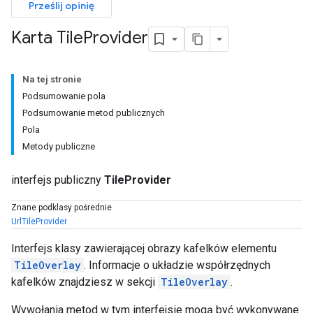
Prześlij opinię
Karta Tile
Provider
Na tej stronie
Podsumowanie pola
Podsumowanie metod publicznych
Pola
Metody publiczne
interfejs publiczny
TileProvider
Znane podklasy pośrednie
UrlTileProvider
Interfejs klasy zawierającej obrazy kafelków elementu
TileOverlay
. Informacje o układzie współrzędnych
kafelków znajdziesz w sekcji
TileOverlay
.
Wywołania metod w tym interfejsie mogą być wykonywane