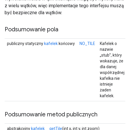
z wielu wątków, więc implementacje tego interfejsu muszą
być bezpieczne dla wątków.
Podsumowanie pola
publiczny statyczny
kafelek
końcowy
NO_TILE
Kafelek o
nazwie
„stub”, który
wskazuje, że
dla danej
współrzędnej
kafelka nie
istnieje
żaden
kafelek.
Podsumowanie metod publicznych
abstrakcyjny
kafelek
getTile
(int x, int y, int zoom)