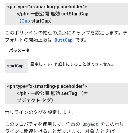
<ph type="x-smartling-placeholder">
<
/
ph> 一般公開 無効
set
Start
Cap
（
Cap
start
Cap）
このポリラインの始点の頂点にキャップを設定します。デ
フォルトの開始上限は
ButtCap
です。
パラメータ
null
設定します。
にすることはできません。
startCap
<ph type="x-smartling-placeholder">
<
/
ph> 一般公開 無効
set
Tag
（オ
ブジェクト タグ）
ポリラインのタグを設定します。
このプロパティを使用して、任意の
Object
をこのポリ
ラインに関連付けることができます。対象 たとえば