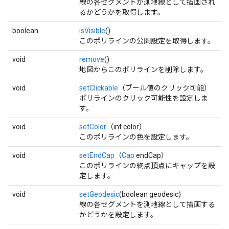
線の各セグメントが測地線として描画され
るかどうかを取得します。
boolean
isVisible
()
このポリラインの公開設定を取得します。
void
remove
()
地図からこのポリラインを削除します。
void
setClickable
（ブール値のクリック可能）
ポリラインのクリック可能性を設定しま
す。
void
setColor
（int color）
このポリラインの色を設定します。
void
setEndCap
（
Cap
endCap）
このポリラインの終点頂点にキャップを設
定します。
void
setGeodesic
(boolean geodesic)
線の各セグメントを測地線として描画する
かどうかを設定します。