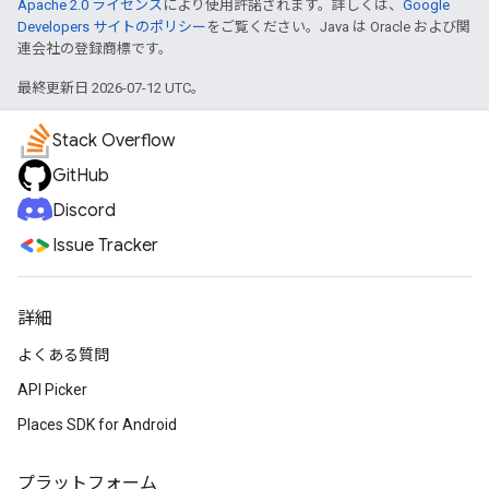
Apache 2.0 ライセンス
により使用許諾されます。詳しくは、
Google
Developers サイトのポリシー
をご覧ください。Java は Oracle および関
連会社の登録商標です。
最終更新日 2026-07-12 UTC。
Stack Overflow
GitHub
Discord
Issue Tracker
詳細
よくある質問
API Picker
Places SDK for Android
プラットフォーム