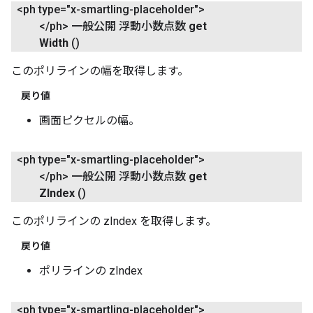
<ph type="x-smartling-placeholder">
<
/
ph> 一般公開 浮動小数点数
get
Width
()
このポリラインの幅を取得します。
戻り値
画面ピクセルの幅。
<ph type="x-smartling-placeholder">
<
/
ph> 一般公開 浮動小数点数
get
ZIndex
()
このポリラインの zIndex を取得します。
戻り値
ポリラインの zIndex
<ph type="x-smartling-placeholder">