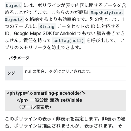
Object
には、ポリラインが表す内容に関するデータを含
めることができます。こちらの方が簡単
Map<Polyline,
Object>
を格納するよりも効率的です。別の例として、1
つのテーブルに
String
データセットの ID に対応する
ID。Google Maps SDK for Android でもない 読み書きでき
ません。責任を持って
setTag(null)
を呼び出して、 ア
プリのメモリリークを防止できます。
パラメータ
null の場合、タグはクリアされます。
タグ
<ph type="x-smartling-placeholder">
<
/
ph> 一般公開 無効
set
Visible
（ブール値表示）
このポリラインの表示 / 非表示を設定します。非表示の場
合、ポリラインは描画されませんが、表示されます。 そ