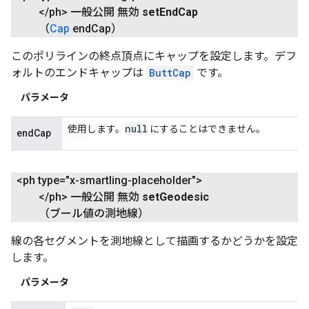
<
/
ph> 一般公開 無効
set
End
Cap
（
Cap
end
Cap）
このポリラインの終点頂点にキャップを設定します。デフ
ォルトのエンドキャップは
ButtCap
です。
パラメータ
null
使用します。
にすることはできません。
endCap
<ph type="x-smartling-placeholder">
<
/
ph> 一般公開 無効
set
Geodesic
（ブール値の測地線）
線の各セグメントを測地線として描画するかどうかを設定
します。
パラメータ