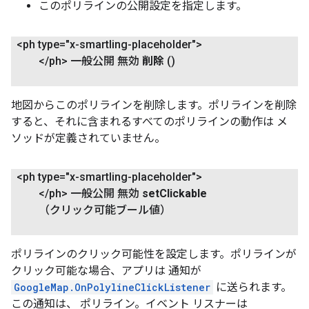
このポリラインの公開設定を指定します。
<ph type="x-smartling-placeholder">
<
/
ph> 一般公開 無効
削除
()
地図からこのポリラインを削除します。ポリラインを削除
すると、それに含まれるすべてのポリラインの動作は メ
ソッドが定義されていません。
<ph type="x-smartling-placeholder">
<
/
ph> 一般公開 無効
set
Clickable
（クリック可能ブール値）
ポリラインのクリック可能性を設定します。ポリラインが
クリック可能な場合、アプリは 通知が
GoogleMap.OnPolylineClickListener
に送られます。
この通知は、 ポリライン。イベント リスナーは