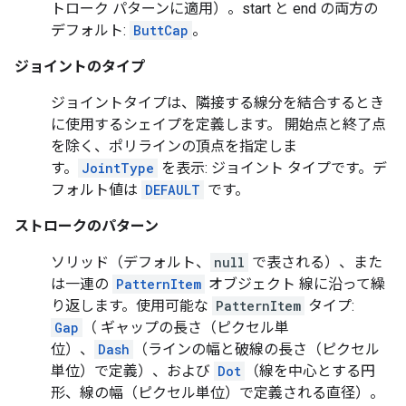
トローク パターンに適用）。start と end の両方の
デフォルト:
ButtCap
。
ジョイントのタイプ
ジョイントタイプは、隣接する線分を結合するとき
に使用するシェイプを定義します。 開始点と終了点
を除く、ポリラインの頂点を指定しま
す。
JointType
を表示: ジョイント タイプです。デ
フォルト値は
DEFAULT
です。
ストロークのパターン
ソリッド（デフォルト、
null
で表される）、また
は一連の
PatternItem
オブジェクト 線に沿って繰
り返します。使用可能な
PatternItem
タイプ:
Gap
（ ギャップの長さ（ピクセル単
位）、
Dash
（ラインの幅と破線の長さ（ピクセル
単位）で定義）、および
Dot
（線を中心とする円
形、線の幅（ピクセル単位）で定義される直径）。