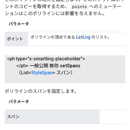
ントのコピーを取得するため、
points
へのミューテー
ションはこのポリラインには影響を与えません。
パラメータ
Lat
Lng
ポリラインの頂点である
のリスト。
ポイント
<ph type="x-smartling-placeholder">
<
/
ph> 一般公開 無効
set
Spans
（List<
Style
Span
> スパン）
ポリラインのスパンを設定します。
パラメータ
スパン