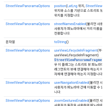
StreetViewPanoramaOptions
position
(
LatLng
위치,
StreetViewS
위치와 소스를 기반으로 스트리트 뷰 
위치를 지정합니다.
StreetViewPanoramaOptions
streetNamesEnabled
(불리언 사용 
사용자가 파노라마에서 거리 이름을 볼
전환합니다.
문자열
toString
()
StreetViewPanoramaOptions
useViewLifecycleInFragment
(부울
useViewLifecycleInFragment)
StreetViewPanoramaFragment
우 이 플래그는 스트리트 뷰 파노라마의
래그먼트의 뷰에 연결해야 하는지 아
자체에 연결해야 하는지 지정합니다.
StreetViewPanoramaOptions
userNavigationEnabled
(불리언 사용
사용자가 파노라마 간에 이동할 수 있
니다.
StreetViewPanoramaOptions
zoomGesturesEnabled
(불리언 사용
사용자가 동작을 사용하여 파노라마를