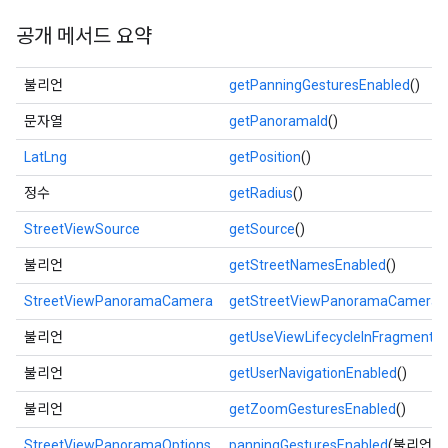
공개 메서드 요약
불리언
getPanningGesturesEnabled
()
문자열
getPanoramaId
()
LatLng
getPosition
()
정수
getRadius
()
StreetViewSource
getSource
()
불리언
getStreetNamesEnabled
()
StreetViewPanoramaCamera
getStreetViewPanoramaCamera
(
불리언
getUseViewLifecycleInFragment
()
불리언
getUserNavigationEnabled
()
불리언
getZoomGesturesEnabled
()
StreetViewPanoramaOptions
panningGesturesEnabled
(불리언 사