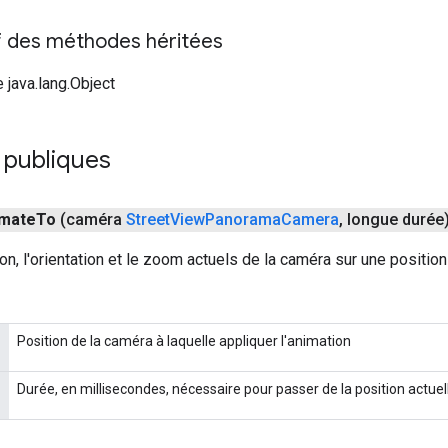
if des méthodes héritées
 java.lang.Object
publiques
imate
To
(caméra
Street
View
Panorama
Camera
,
longue durée
ion, l'orientation et le zoom actuels de la caméra sur une posit
Position de la caméra à laquelle appliquer l'animation
Durée, en millisecondes, nécessaire pour passer de la position actuel