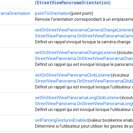
StreetViewPanoramaOrientation
(
).
ramaOrientation
pointToOrientation
(point point)
Renvoie l'orientation correspondant à un emplacemen
setOnStreetViewPanoramaCameraChangeListener
StreetViewPanorama.OnStreetViewPanoramaCame
Définit un rappel invoqué lorsque la caméra change.
setOnStreetViewPanoramaChangeListener
(écoute
StreetViewPanorama.OnStreetViewPanoramaChang
Définit un rappel qui est invoqué lorsque le panoram
setOnStreetViewPanoramaClickListener
(écouteur
StreetViewPanorama.OnStreetViewPanoramaClickL
Définit un rappel qui est invoqué lorsque l'utilisateu
setOnStreetViewPanoramaLongClickListener
(écout
StreetViewPanorama.OnStreetViewPanoramaLongCl
Définit un rappel qui est invoqué lorsque l'utilisate
setPanningGesturesEnabled
(valeur booléenne enab
Détermine si l'utilisateur peut utiliser les gestes de