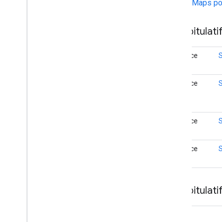
Google Maps po
Listener
Street
View
Panorama
Fragment
Street
View
Panorama
Options
Récapitulati
Street
View
Panorama
View
Support
Map
Fragment
interface
Support
Street
View
Panorama
Fragment
interface
Ui
Settings
com
.
google
.
android
.
libraries
.
maps
.
model
interface
interface
Récapitulat
void