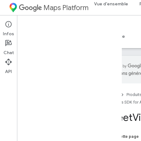
Vue d'ensemble
Maps Platform
Android
Maps SDK for Android
Infos
Guides
Référence
Exemples
Assistance
Chat
API
traductions généré
Référence
com
.
google
.
android
.
gms
.
maps
Accueil
Produit
com
.
google
.
android
.
gms
.
maps
.
model
Maps SDK for 
Street
V
Bêta (obsolète)
com
.
google
.
android
.
libraries
.
maps
Aperçu
Sur cette page
Camera
Update