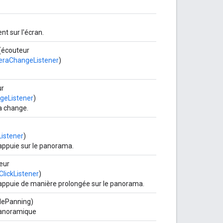
t sur l'écran.
(écouteur
raChangeListener
)
ur
eListener
)
a change.
istener
)
r appuie sur le panorama.
eur
ickListener
)
ur appuie de manière prolongée sur le panorama.
lePanning)
 panoramique