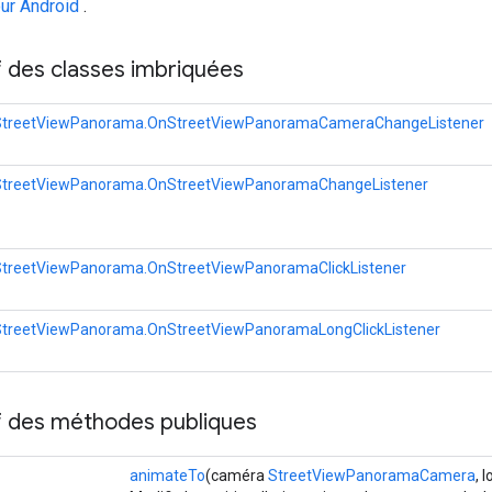
ur Android
.
f des classes imbriquées
StreetViewPanorama.OnStreetViewPanoramaCameraChangeListener
StreetViewPanorama.OnStreetViewPanoramaChangeListener
StreetViewPanorama.OnStreetViewPanoramaClickListener
StreetViewPanorama.OnStreetViewPanoramaLongClickListener
if des méthodes publiques
animateTo
(caméra
StreetViewPanoramaCamera
, 