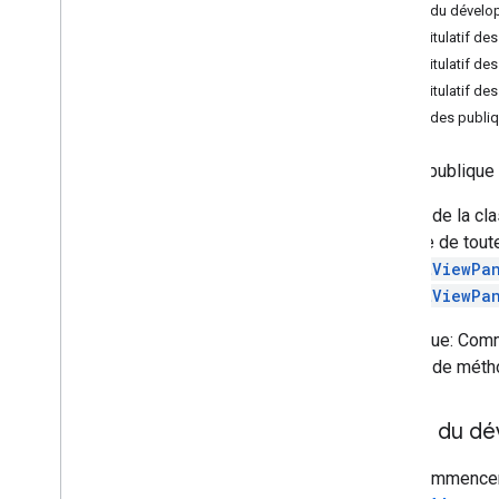
Guide du dévelo
Camera
Update
Factory
Récapitulatif de
Google
Map
Récapitulatif de
Google
Map
Options
Récapitulatif de
Location
Source
Méthodes publi
Map
Fragment
Map
View
classe publique
Maps
Initializer
On
Map
Ready
Callback
Il s'agit de la 
On
Street
View
Panorama
Ready
d'entrée de tou
Callback
StreetViewPa
Projection
StreetViewPa
Street
View
Panorama
Aperçu
Remarque: Comm
On
Street
View
Panorama
Camera
L'appel de mét
Change
Listener
On
Street
View
Panorama
Change
Listener
Guide du dé
On
Street
View
Panorama
Click
Listener
Pour commencer 
On
Street
View
Panorama
Long
Click