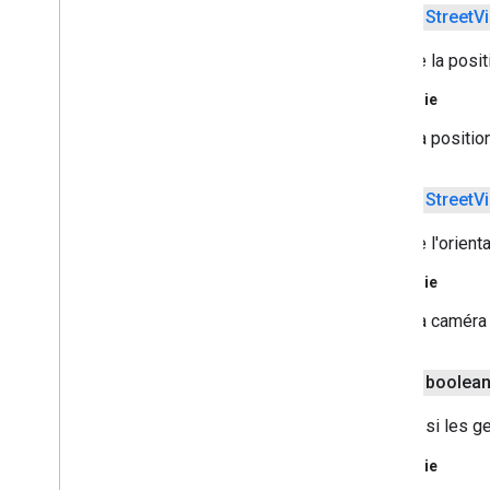
public
Street
V
Renvoie la posit
Renvoie
La position
public
Street
V
Renvoie l'orient
Renvoie
La caméra 
public boolea
Indique si les g
Renvoie