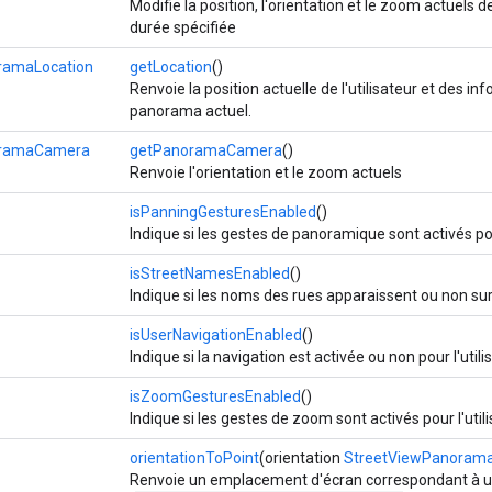
Modifie la position, l'orientation et le zoom actuel
durée spécifiée
ramaLocation
getLocation
()
Renvoie la position actuelle de l'utilisateur et des 
panorama actuel.
oramaCamera
getPanoramaCamera
()
Renvoie l'orientation et le zoom actuels
isPanningGesturesEnabled
()
Indique si les gestes de panoramique sont activés pou
isStreetNamesEnabled
()
Indique si les noms des rues apparaissent ou non su
isUserNavigationEnabled
()
Indique si la navigation est activée ou non pour l'utili
isZoomGesturesEnabled
()
Indique si les gestes de zoom sont activés pour l'util
orientationToPoint
(orientation
StreetViewPanorama
Renvoie un emplacement d'écran correspondant à u