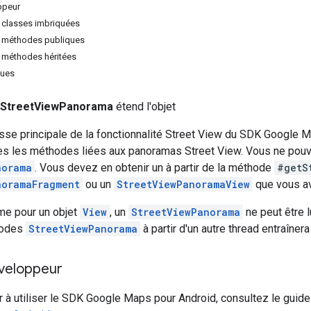
ppeur
s classes imbriquées
s méthodes publiques
s méthodes héritées
ques
StreetViewPanorama
étend l'objet
classe principale de la fonctionnalité Street View du SDK Google 
tes les méthodes liées aux panoramas Street View. Vous ne pouv
norama
. Vous devez en obtenir un à partir de la méthode
#getS
noramaFragment
ou un
StreetViewPanoramaView
que vous ave
e pour un objet
View
, un
StreetViewPanorama
ne peut être l
hodes
StreetViewPanorama
à partir d'un autre thread entraîner
veloppeur
à utiliser le SDK Google Maps pour Android, consultez le guid