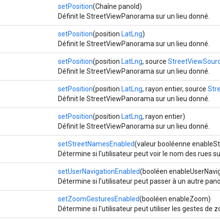
setPosition
(Chaîne panoId)
Définit le StreetViewPanorama sur un lieu donné.
setPosition
(position
LatLng
)
Définit le StreetViewPanorama sur un lieu donné.
setPosition
(position
LatLng
, source
StreetViewSour
Définit le StreetViewPanorama sur un lieu donné.
setPosition
(position
LatLng
, rayon entier, source
Str
Définit le StreetViewPanorama sur un lieu donné.
setPosition
(position
LatLng
, rayon entier)
Définit le StreetViewPanorama sur un lieu donné.
setStreetNamesEnabled
(valeur booléenne enableS
Détermine si l'utilisateur peut voir le nom des rues 
setUserNavigationEnabled
(booléen enableUserNavig
Détermine si l'utilisateur peut passer à un autre pa
setZoomGesturesEnabled
(booléen enableZoom)
Détermine si l'utilisateur peut utiliser les gestes de