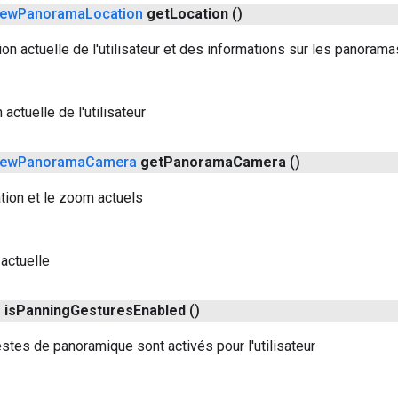
iew
Panorama
Location
get
Location
()
ion actuelle de l'utilisateur et des informations sur les panoram
 actuelle de l'utilisateur
iew
Panorama
Camera
get
Panorama
Camera
()
ation et le zoom actuels
actuelle
n
is
Panning
Gestures
Enabled
()
estes de panoramique sont activés pour l'utilisateur