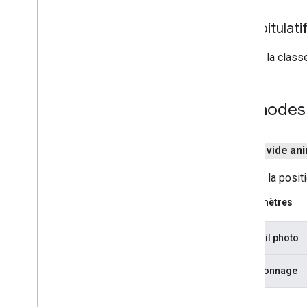
Récapitulat
De la classe
Méthodes 
public vide
an
Modifie la posit
Paramètres
appareil photo
de visionnage