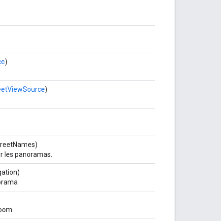
ce
)
eetViewSource
)
treetNames)
sur les panoramas.
ation)
norama
 zoom