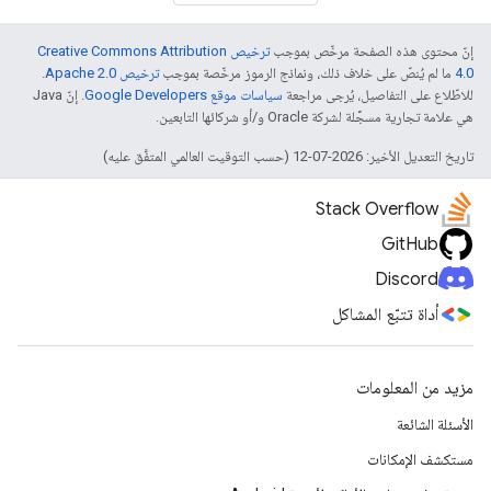
إنّ محتوى هذه الصفحة مرخّص بموجب
ترخيص Creative Commons Attribution
4.0‏
ما لم يُنصّ على خلاف ذلك، ونماذج الرموز مرخّصة بموجب
ترخيص Apache 2.0‏
.
للاطّلاع على التفاصيل، يُرجى مراجعة
سياسات موقع Google Developers‏
. إنّ Java
هي علامة تجارية مسجَّلة لشركة Oracle و/أو شركائها التابعين.
تاريخ التعديل الأخير: 2026-07-12 (حسب التوقيت العالمي المتفَّق عليه)
Stack Overflow
GitHub
Discord
أداة تتبّع المشاكل
مزيد من المعلومات
الأسئلة الشائعة
مستكشف الإمكانات