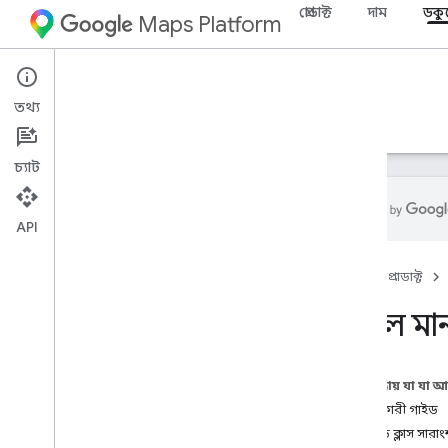
প্রোডাক্ট
দাম
ডকু
Maps Platform
Android
Maps SDK for Android
তথ্য
নির্দেশিকা
রেফারেন্স
নমুনা
সম্পদ
চ্যাট
API
রেফারেন্স
হোম
প্রোডাক্ট
com
.
google
.
android
.
gms
.
maps
com
.
google
.
android
.
gms
.
maps
.
গুগল মান
model
বিটা (অপ্রচলিত)
এই পৃষ্ঠায় যা যা 
com
.
google
.
android
.
libraries
.
maps
বিকাশকারী গাইড
এক নজরে
নেস্টেড ক্লাস সারাং
ক্যামেরা আপডেট