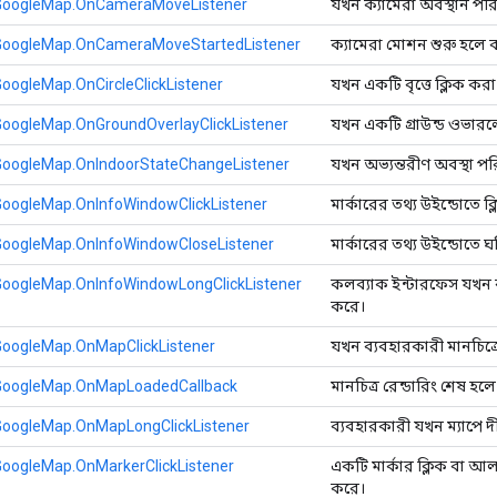
GoogleMap.OnCameraMoveListener
যখন ক্যামেরা অবস্থান পর
GoogleMap.OnCameraMoveStartedListener
ক্যামেরা মোশন শুরু হলে 
oogleMap.OnCircleClickListener
যখন একটি বৃত্তে ক্লিক কর
GoogleMap.OnGroundOverlayClickListener
যখন একটি গ্রাউন্ড ওভারল
GoogleMap.OnIndoorStateChangeListener
যখন অভ্যন্তরীণ অবস্থা প
GoogleMap.OnInfoWindowClickListener
মার্কারের তথ্য উইন্ডোতে ক
GoogleMap.OnInfoWindowCloseListener
মার্কারের তথ্য উইন্ডোতে ঘ
GoogleMap.OnInfoWindowLongClickListener
কলব্যাক ইন্টারফেস যখন ব্য
করে।
GoogleMap.OnMapClickListener
যখন ব্যবহারকারী মানচিত্
GoogleMap.OnMapLoadedCallback
মানচিত্র রেন্ডারিং শেষ হ
GoogleMap.OnMapLongClickListener
ব্যবহারকারী যখন ম্যাপে দ
GoogleMap.OnMarkerClickListener
একটি মার্কার ক্লিক বা আলত
করে।