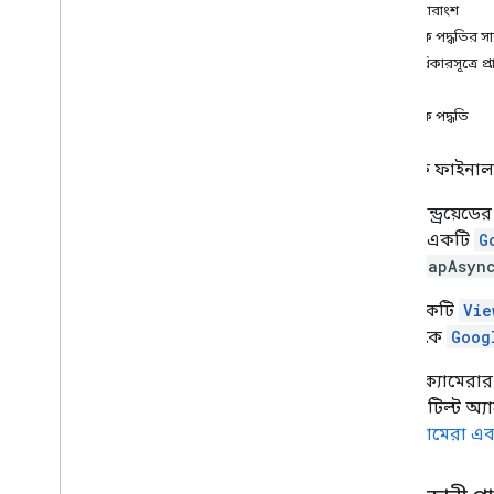
ধ্রুবক সারাংশ
ক্যামেরা আপডেট ফ্যাক্টরি
পাবলিক পদ্ধতির স
গুগল মানচিত্র
উত্তরাধিকারসূত্রে প্
এক নজরে
ধ্রুবক
বাতিলযোগ্য কলব্যাক
পাবলিক পদ্ধতি
Info
Window
Adapter
On
Camera
Change
Listener
পাবলিক ফাইনাল 
On
Camera
Idle
Listener
On
Camera
Move
Canceled Listener
এটি অ্যান্ড্রয়েড
On
Camera
Move
Listener
সরাসরি একটি
G
On
Camera
Move
Started
Listener
এ
getMapAsyn
On
Circle
Click
Listener
দ্রষ্টব্য: একটি
Vie
On
Ground
Overlay
Click
Listener
থ্রেড থেকে
Goog
On
Indoor
State
Change
Listener
On
Info
Window
Click
Listener
আপনি ক্যামেরার অ
On
Info
Window
Close
Listener
লেভেল, টিল্ট অ্
On
Info
Window
Long
Click
Listener
জন্য,
ক্যামেরা এ
On
Map
Click
Listener
On
Map
Loaded
Callback