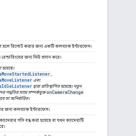
াতিল হলে রিপোর্ট করার জন্য একটি কলব্যাক ইন্টারফেস।
রেন্ডারিংয়ের জন্য ভিউ প্রদান করে।
 হয়েছে।
aMoveStartedListener
,
aMoveListener
এবং
aIdleListener
দ্বারা প্রতিস্থাপিত হয়েছে৷ নতুন
onCameraChange
ের পদ্ধতির সাথে সম্পর্কযুক্ত
বে তা অনির্ধারিত।
ার জন্য কলব্যাক ইন্টারফেস।
যামেরার গতি বন্ধ করা হয়েছে বা যখন ক্যামেরাটি
রে।