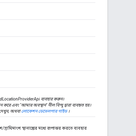
edLocationProviderApi ব্যবহার করুন।
করে এবং "আমার অবস্থান" নীল বিন্দু দ্বারা ব্যবহৃত হয়।
 দেখুন, অথবা
লোকেশন ডেভেলপার গাইড
।
শ/দ্রাঘিমাংশ স্থানাঙ্কের মধ্যে রূপান্তর করতে ব্যবহার