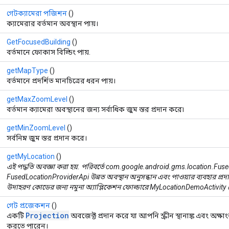
গেটক্যামেরা পজিশন
()
ক্যামেরার বর্তমান অবস্থান পায়।
GetFocusedBuilding
()
বর্তমানে ফোকাস বিল্ডিং পায়.
getMapType
()
বর্তমানে প্রদর্শিত মানচিত্রের ধরন পায়।
getMaxZoomLevel
()
বর্তমান ক্যামেরা অবস্থানের জন্য সর্বাধিক জুম স্তর প্রদান করে৷
getMinZoomLevel
()
সর্বনিম্ন জুম স্তর প্রদান করে।
getMyLocation
()
এই পদ্ধতি অবজ্ঞা করা হয়. পরিবর্তে com.google.android.gms.location.Fus
FusedLocationProviderApi উন্নত অবস্থান অনুসন্ধান এবং পাওয়ার ব্যবহার প্রদান 
উদাহরণ কোডের জন্য নমুনা অ্যাপ্লিকেশন ফোল্ডারে MyLocationDemoActivity
গেট প্রজেকশন
()
Projection
একটি
অবজেক্ট প্রদান করে যা আপনি স্ক্রীন স্থানাঙ্ক এবং অক্ষাং
করতে পারেন।