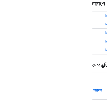
ধ্রুবক সারাংশ
int
int
int
int
int
পাবলিক পদ্ধত
বৃত্ত
গ্রাউন্ডওভারলে
মার্কার