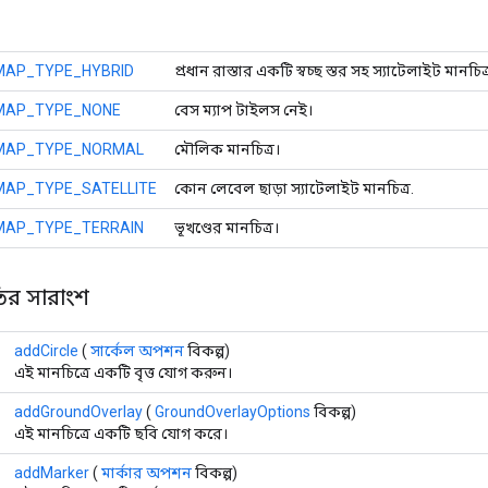
MAP_TYPE_HYBRID
প্রধান রাস্তার একটি স্বচ্ছ স্তর সহ স্যাটেলাইট মানচিত্
MAP_TYPE_NONE
বেস ম্যাপ টাইলস নেই।
MAP_TYPE_NORMAL
মৌলিক মানচিত্র।
MAP_TYPE_SATELLITE
কোন লেবেল ছাড়া স্যাটেলাইট মানচিত্র.
MAP_TYPE_TERRAIN
ভূখণ্ডের মানচিত্র।
ির সারাংশ
addCircle
(
সার্কেল অপশন
বিকল্প)
এই মানচিত্রে একটি বৃত্ত যোগ করুন।
addGroundOverlay
(
GroundOverlayOptions
বিকল্প)
এই মানচিত্রে একটি ছবি যোগ করে।
addMarker
(
মার্কার অপশন
বিকল্প)