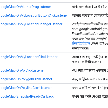
GoogleMap.OnMarkerDragListener
মার্কারগুলিতে ইভেন্ট টে
GoogleMap.OnMyLocationButtonClickListener
আমার অবস্থান বোতামে ক্
GoogleMap.OnMyLocationChangeListener
এই ইন্টারফেসটি বাতিল করা 
com.google.android.gms.
FusedLocationProviderApi 
করে এবং "আমার অবস্থান" নীল 
টিউটোরিয়াল
দেখুন, যা Fu
ব্যবহার করে।
GoogleMap.OnMyLocationClickListener
আমার অবস্থান ডট (যা ব্যব
কলব্যাক ইন্টারফেস।
oogleMap.OnPoiClickListener
POI ট্যাপের জন্য একজন শ
oogleMap.OnPolygonClickListener
বহুভুজ ক্লিক করার সময় 
oogleMap.OnPolylineClickListener
যখন একটি পলিলাইন ক্লিক
GoogleMap.SnapshotReadyCallback
কখন স্ন্যাপশট নেওয়া হয