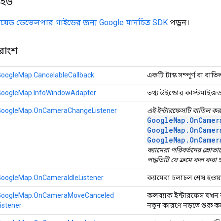
াইড
্ড্রয়েড ডেভেলপার গাইডের জন্য Google মানচিত্র SDK
পড়ুন।
ারাংশ
GoogleMap.CancelableCallback
একটি টাস্ক সম্পূর্ণ বা ব
GoogleMap.InfoWindowAdapter
তথ্য উইন্ডোর কাস্টমাইজড 
GoogleMap.OnCameraChangeListener
এই ইন্টারফেসটি বাতিল করা
GoogleMap.OnCamer
GoogleMap.OnCamer
GoogleMap.OnCamer
ক্যামেরা পরিবর্তনের শ্রোতাদ
পদ্ধতিটি যে ক্রমে কল করা হ
GoogleMap.OnCameraIdleListener
ক্যামেরা চলাচল শেষ হওয়
GoogleMap.OnCameraMoveCanceled
কলব্যাক ইন্টারফেস যখন ক্
istener
নতুন কারণে নড়তে শুরু ক