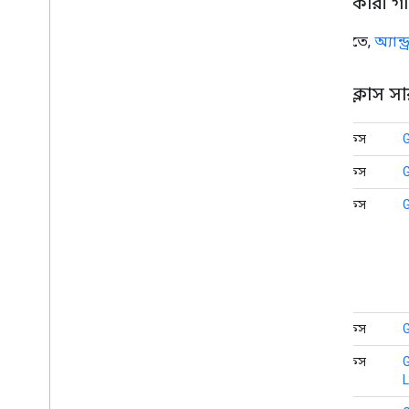
বিকাশকারী গ
On
Map
Long
Click
Listener
On
Marker
Click
Listener
শুরু করতে,
অ্যান
On
Marker
Drag
Listener
On
My
Location
Button
Click
Listener
On
My
Location
Change
Listener
নেস্টেড ক্লাস স
On
My
Location
Click
Listener
On
Poi
Click
Listener
ইন্টারফেস
On
Polygon
Click
Listener
ইন্টারফেস
On
Polyline
Click
Listener
Snapshot
Ready
Callback
ইন্টারফেস
Google
Map
Options
অবস্থান উৎস
মানচিত্র খণ্ড
মানচিত্র দেখা
ম্যাপ ইনিশিয়ালাইজার
ইন্টারফেস
On
Map
Ready
Callback
On
Street
View
Panorama
Ready
ইন্টারফেস
Callback
L
অভিক্ষেপ