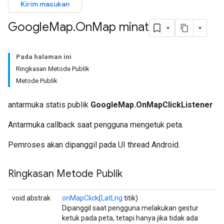
Kirim masukan
Google
Map
.
On
Map minat
Pada halaman ini
Ringkasan Metode Publik
Metode Publik
antarmuka statis publik
GoogleMap.OnMapClickListener
Antarmuka callback saat pengguna mengetuk peta.
Pemroses akan dipanggil pada UI thread Android.
Ringkasan Metode Publik
void abstrak
onMapClick
(
LatLng
titik)
Dipanggil saat pengguna melakukan gestur
ketuk pada peta, tetapi hanya jika tidak ada