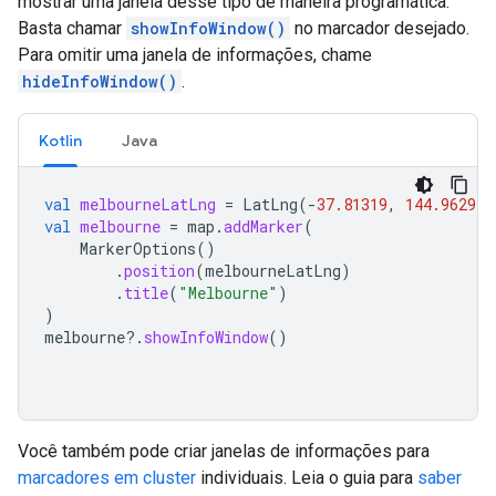
mostrar uma janela desse tipo de maneira programática.
Basta chamar
showInfoWindow()
no marcador desejado.
Para omitir uma janela de informações, chame
hideInfoWindow()
.
Kotlin
Java
val
melbourneLatLng
=
LatLng
(
-
37.81319
,
144.96298
)
val
melbourne
=
map
.
addMarker
(
MarkerOptions
()
.
position
(
melbourneLatLng
)
.
title
(
"Melbourne"
)
)
melbourne
?.
showInfoWindow
()
Você também pode criar janelas de informações para
marcadores em cluster
individuais. Leia o guia para
saber