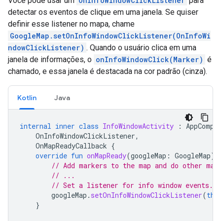
Você pode usar um
OnInfoWindowClickListener
para
detectar os eventos de clique em uma janela. Se quiser
definir esse listener no mapa, chame
GoogleMap.setOnInfoWindowClickListener(OnInfoWi
ndowClickListener)
. Quando o usuário clica em uma
janela de informações, o
onInfoWindowClick(Marker)
é
chamado, e essa janela é destacada na cor padrão (cinza).
Kotlin
Java
internal
inner
class
InfoWindowActivity
:
AppCompa
OnInfoWindowClickListener
,
OnMapReadyCallback
{
override
fun
onMapReady
(
googleMap
:
GoogleMap
)
// Add markers to the map and do other map
// ...
// Set a listener for info window events.
googleMap
.
setOnInfoWindowClickListener
(
thi
}