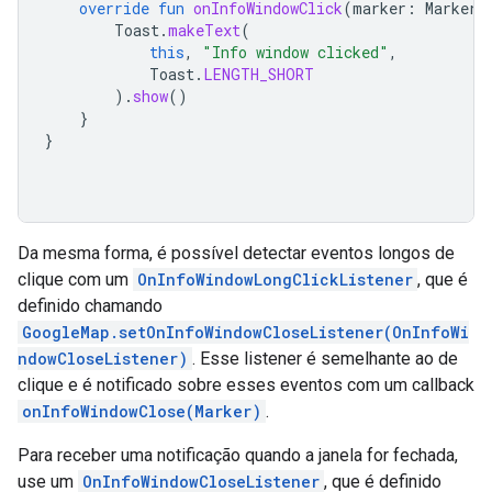
override
fun
onInfoWindowClick
(
marker
:
Marker
)
Toast
.
makeText
(
this
,
"Info window clicked"
,
Toast
.
LENGTH_SHORT
).
show
()
}
}
Da mesma forma, é possível detectar eventos longos de
clique com um
OnInfoWindowLongClickListener
, que é
definido chamando
GoogleMap.setOnInfoWindowCloseListener(OnInfoWi
ndowCloseListener)
. Esse listener é semelhante ao de
clique e é notificado sobre esses eventos com um callback
onInfoWindowClose(Marker)
.
Para receber uma notificação quando a janela for fechada,
use um
OnInfoWindowCloseListener
, que é definido