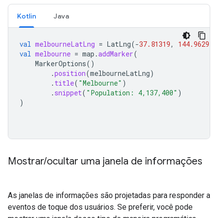
Kotlin
Java
val
melbourneLatLng
=
LatLng
(
-
37.81319
,
144.96298
)
val
melbourne
=
map
.
addMarker
(
MarkerOptions
()
.
position
(
melbourneLatLng
)
.
title
(
"Melbourne"
)
.
snippet
(
"Population: 4,137,400"
)
)
Mostrar
/
ocultar uma janela de informações
As janelas de informações são projetadas para responder a
eventos de toque dos usuários. Se preferir, você pode