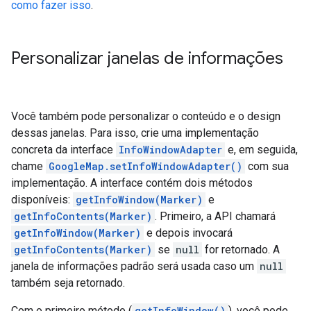
como fazer isso
.
Personalizar janelas de informações
Você também pode personalizar o conteúdo e o design
dessas janelas. Para isso, crie uma implementação
concreta da interface
InfoWindowAdapter
e, em seguida,
chame
GoogleMap.setInfoWindowAdapter()
com sua
implementação. A interface contém dois métodos
disponíveis:
getInfoWindow(Marker)
e
getInfoContents(Marker)
. Primeiro, a API chamará
getInfoWindow(Marker)
e depois invocará
getInfoContents(Marker)
se
null
for retornado. A
janela de informações padrão será usada caso um
null
também seja retornado.
Com o primeiro método (
getInfoWindow()
), você pode