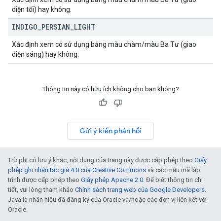
diện tối) hay không.
INDIGO
_
PERSIAN
_
LIGHT
Xác định xem có sử dụng bảng màu chàm/màu Ba Tư (giao
diện sáng) hay không.
Thông tin này có hữu ích không cho bạn không?
Gửi ý kiến phản hồi
Trừ phi có lưu ý khác, nội dung của trang này được cấp phép theo
Giấy
phép ghi nhận tác giả 4.0 của Creative Commons
và các mẫu mã lập
trình được cấp phép theo
Giấy phép Apache 2.0
. Để biết thông tin chi
tiết, vui lòng tham khảo
Chính sách trang web của Google Developers
.
Java là nhãn hiệu đã đăng ký của Oracle và/hoặc các đơn vị liên kết với
Oracle.