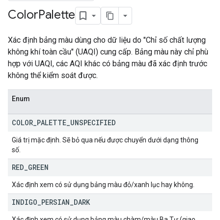
Color
Palette
Xác định bảng màu dùng cho dữ liệu do "Chỉ số chất lượng
không khí toàn cầu" (UAQI) cung cấp. Bảng màu này chỉ phù
hợp với UAQI, các AQI khác có bảng màu đã xác định trước
không thể kiểm soát được.
Enum
COLOR
_
PALETTE
_
UNSPECIFIED
Giá trị mặc định. Sẽ bỏ qua nếu được chuyển dưới dạng thông
số.
RED
_
GREEN
Xác định xem có sử dụng bảng màu đỏ/xanh lục hay không.
INDIGO
_
PERSIAN
_
DARK
Xác định xem có sử dụng bảng màu chàm/màu Ba Tư (giao