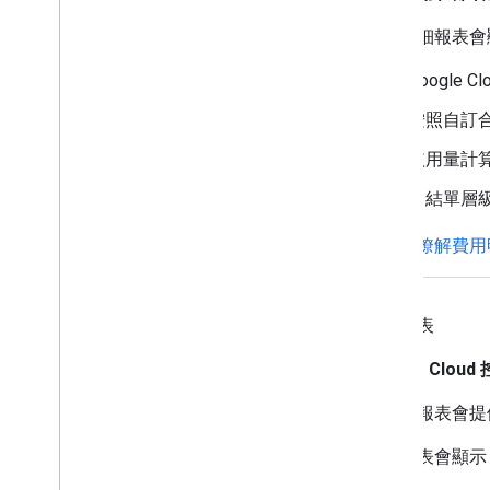
費用明細報表會
Google
按照自訂
依用量計算
月結單層
進一步瞭解費用
定價報表
Google Clo
價目表報表會提供 Go
這份報表會顯示