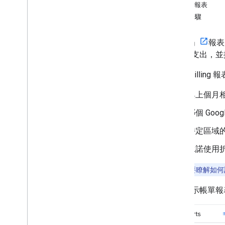
自訂報表
後續步驟
「帳單」
報表
和目前支出，並
Cloud Bill
與上個月
哪個 Goo
特定區域
承諾使用
提示：
如要瞭解如何
下圖顯示帳單報