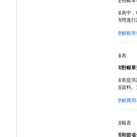
您可以使用帳單
在每日報表中，Cl
光節約時間進行
進一步瞭解帳單
費用表報表
月結單和對帳單
費用表報表提供
號等詳細資料。
進一步瞭解費用
費用明細報表
每月費用和節省