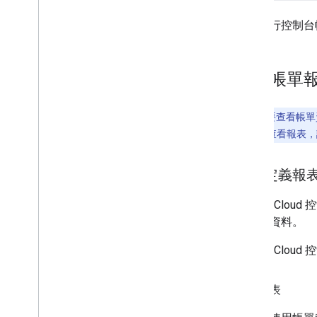
如要進行控制台
查看帳單
注意：
如要查看帳單
定，如果無法查看報表，
預先定義報
Google C
的報表資料。
Google Clo
帳單報表