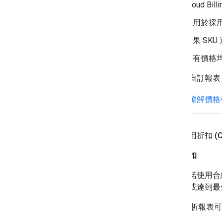
Cloud B
適用於採
如果 SK
所有價格
您可以自訂報表
進一步瞭解價格
承諾使用折扣 (C
瞭解折扣
購買承諾使用合約
資源量或達到最
CUD 分析報表