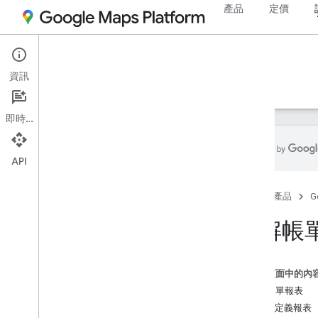
產品
定價
說明文件
資訊
定價
計費方式
監控
即時通訊
API
計費方式
首頁
產品
G
總覽
瞭解帳單
瞭解帳
管理費用
這個頁面中的內
查看帳單報表
預先定義報表