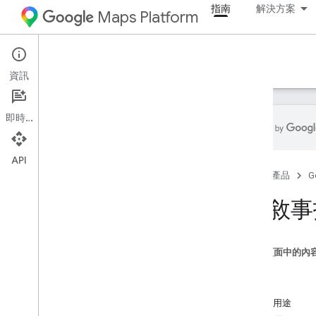
指南
解決方案
Maps Platform
Architecture Center
資訊
即時通訊
API
總覽
首頁
產品
G
Commerce
3D 敘
地址驗證與品質
這個頁面中的內
定位器
簡介
目的
視覺化
目標用途