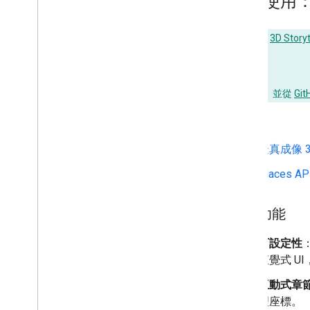
開始使用
使用代管的
3D Stor
或
取得 API 金鑰
。 並從
Git
啟用
擬真成像 3
Places AP
主要功能
可設定性
直覺式 U
互動式章
理座標。