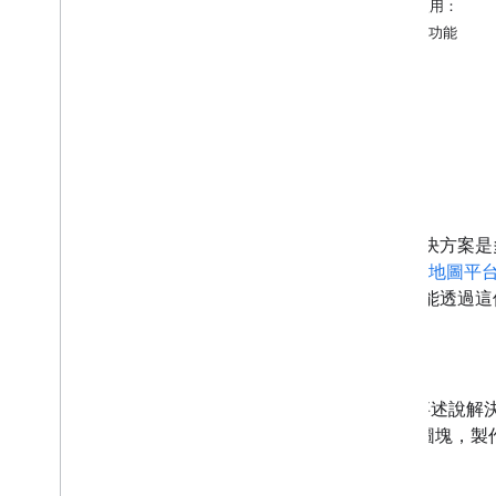
開始使用：
路線規劃和導航
主要功能
Analytics
環境
簡介
3D Solutions
3D 區域探索工具的使用說明
3D 區域探索工具自訂功能
這項解決方案是
3D 故事述說入門
Google 地圖平
3D 故事述說自訂
人，都能透過這
3D 故事述說編輯器
3D 地圖中的海拔模式和功能
目的
AI
3D 故事述說
真 3D 圖塊
驗。