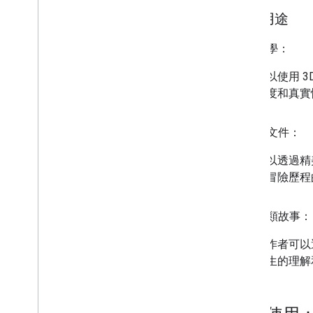
目標用途
1
.
新聞學：
記者可以使用 
導的深度和真實
2
.
旅行文件：
旅客可以透過精
能提供冒險歷程
3
.
教育類故事：
教育工作者可以
加深學生的理解