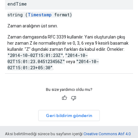
end
Time
string (
Timestamp
format)
Zaman aralığının üst sınırı.
Zaman damgasında RFC 3339 kullanılır. Yani oluşturulan çıkış
her zaman Z ile normalleştirilir ve 0, 3, 6 veya 9 kesirli basamak
kullanılır. "Z" dışındaki zaman farkları da kabul edilir. Örnekler:
"2014-10-02T15:01:23Z"
"2014-10-
,
02T15:01:23.045123456Z"
"2014-10-
veya
02T15:01:23+05:30"
.
Bu size yardımcı oldu mu?
Geri bildirim gönderin
Aksi belirtilmediği sürece bu sayfanın içeriği
Creative Commons Atıf 4.0