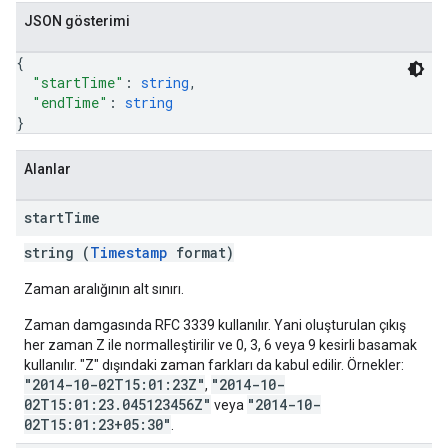
JSON gösterimi
{
"startTime"
: 
string
,
"endTime"
: 
string
}
Alanlar
start
Time
string (
Timestamp
format)
Zaman aralığının alt sınırı.
Zaman damgasında RFC 3339 kullanılır. Yani oluşturulan çıkış
her zaman Z ile normalleştirilir ve 0, 3, 6 veya 9 kesirli basamak
kullanılır. "Z" dışındaki zaman farkları da kabul edilir. Örnekler:
"2014-10-02T15:01:23Z"
"2014-10-
,
02T15:01:23.045123456Z"
"2014-10-
veya
02T15:01:23+05:30"
.