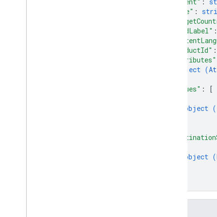
"parent"
: 
st
"name"
: 
str
"targetCount
"feedLabel"
"contentLang
"productId"
:
"attributes"
object (
At
}
,
"issues"
: 
[
{
object (
}
]
,
"destination
{
object (
}
]
}
Felder