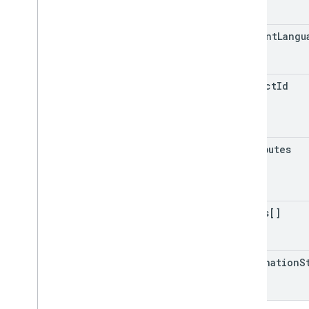
content
Langu
product
Id
attributes
issues[]
destination
S