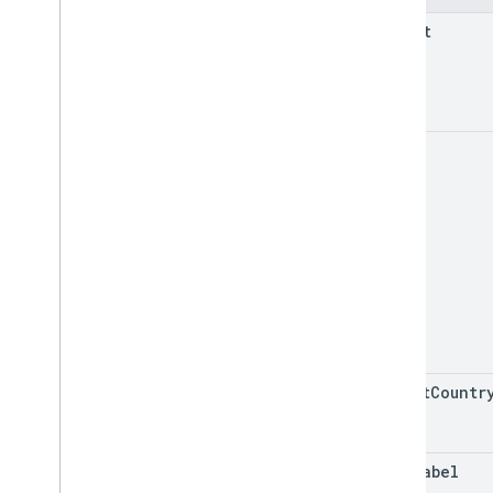
parent
name
target
Countr
feed
Label