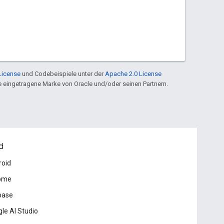
License
und Codebeispiele unter der
Apache 2.0 License
ine eingetragene Marke von Oracle und/oder seinen Partnern.
d
roid
ome
base
le AI Studio