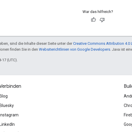
War das hilfreich?
ben, sind die Inhalte dieser Seite unter der
Creative Commons Attribution 4.0 
tionen finden Sie in den
Websiterichtlinien von Google Developers
. Java ist e
8-17 (UTC).
Verbinden
Buil
Blog
And
Bluesky
Chr
Instagram
Fire
LinkedIn
Goog