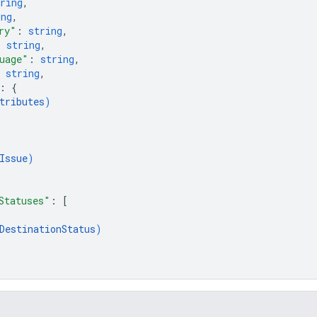
ring
,
ing
,
ry"
: 
string
,
: 
string
,
uage"
: 
string
,
 
string
,
: 
{
tributes
)
Issue
)
Statuses"
: 
[
DestinationStatus
)