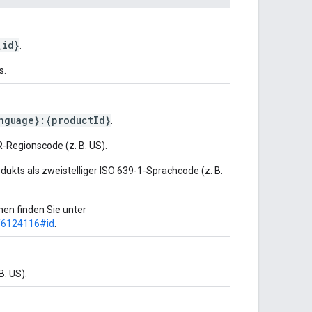
_id}
.
s.
nguage}:{productId}
.
R-Regionscode (z. B. US).
odukts als zweistelliger ISO 639-1-Sprachcode (z. B.
nen finden Sie unter
r/6124116#id
.
B. US).