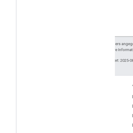
Sofern nicht anders angege
lizenziert. Weitere Informa
Zuletzt aktualisiert: 2025-0
Produktinfo
Nutzungsbedingungen
Preise
Nutzungsbeschränkungen