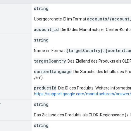
string
accounts/{account
Übergeordnete ID im Format
account_id
: Die ID des Manufacturer Center-Konto
string
{targetCountry}:{contentLa
Name im Format
targetCountry
: Das Zielland des Produkts als CLD
contentLanguage
: Die Sprache des Inhalts des Pr
„en“).
productId
: Die ID des Produkts. Weitere Informatio
https://support.google.com/manufacturers/answe
y
string
Das Zielland des Produkts als CLDR-Regionscode (z. 
string