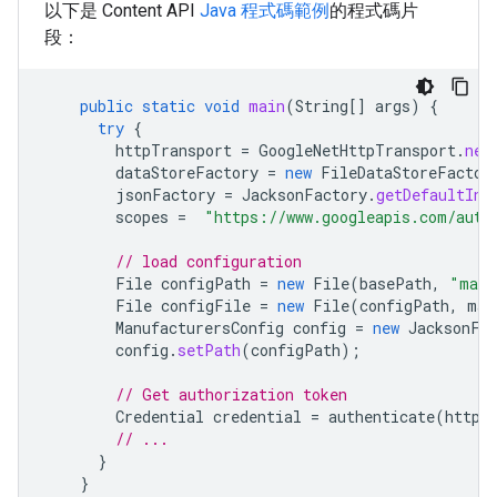
以下是 Content API
Java 程式碼範例
的程式碼片
段：
public
static
void
main
(
String
[]
args
)
{
try
{
httpTransport
=
GoogleNetHttpTransport
.
new
dataStoreFactory
=
new
FileDataStoreFactor
jsonFactory
=
JacksonFactory
.
getDefaultIns
scopes
=
"https://www.googleapis.com/auth
// load configuration
File
configPath
=
new
File
(
basePath
,
"manu
File
configFile
=
new
File
(
configPath
,
man
ManufacturersConfig
config
=
new
JacksonFa
config
.
setPath
(
configPath
);
// Get authorization token
Credential
credential
=
authenticate
(
httpT
// ...
}
}