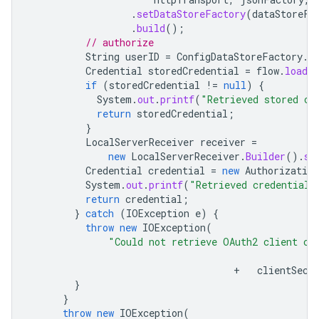
.
setDataStoreFactory
(
dataStoreFa
.
build
();
// authorize
String
userID
=
ConfigDataStoreFactory
.
U
Credential
storedCredential
=
flow
.
loadCr
if
(
storedCredential
!=
null
)
{
System
.
out
.
printf
(
"Retrieved stored cr
return
storedCredential
;
}
LocalServerReceiver
receiver
=
new
LocalServerReceiver
.
Builder
().
se
Credential
credential
=
new
Authorization
System
.
out
.
printf
(
"Retrieved credential 
return
credential
;
}
catch
(
IOException
e
)
{
throw
new
IOException
(
"Could not retrieve OAuth2 client cr
+
clientSecr
}
}
throw
new
IOException
(