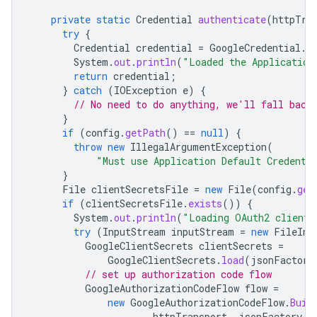
private
static
Credential
authenticate
(
httpTra
try
{
Credential
credential
=
GoogleCredential
.
g
System
.
out
.
println
(
"Loaded the Application
return
credential
;
}
catch
(
IOException
e
)
{
// No need to do anything, we'll fall back
}
if
(
config
.
getPath
()
==
null
)
{
throw
new
IllegalArgumentException
(
"Must use Application Default Credenti
}
File
clientSecretsFile
=
new
File
(
config
.
get
if
(
clientSecretsFile
.
exists
())
{
System
.
out
.
println
(
"Loading OAuth2 client 
try
(
InputStream
inputStream
=
new
FileInp
GoogleClientSecrets
clientSecrets
=
GoogleClientSecrets
.
load
(
jsonFactory
// set up authorization code flow
GoogleAuthorizationCodeFlow
flow
=
new
GoogleAuthorizationCodeFlow
.
Buil
httpTransport
,
jsonFactory
,