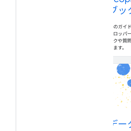
ブッ
Google で採用されている機械学習の
ベスト プラクティスに沿って、より
このガイド
優れた ML エンジニアを目指しましょ
ベロッパー
う。
ックや質
ちます。
ディープ ラーニン
デー