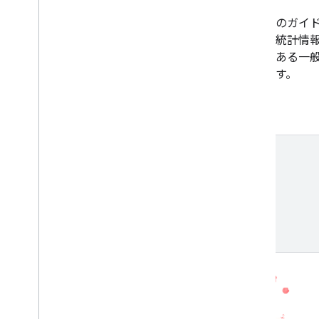
グのチューニング
このガイド
ハンドブック
と統計情
のある一
ます。
このガイドでは、ディープ ラーニン
グ モデルのトレーニングを最適化す
る科学的な方法について説明します。