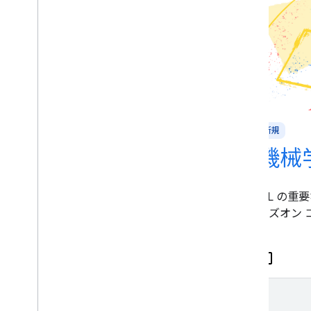
機械学習の概要
新規
機械
ML の簡単な紹介。
ML の重
ンズオン 