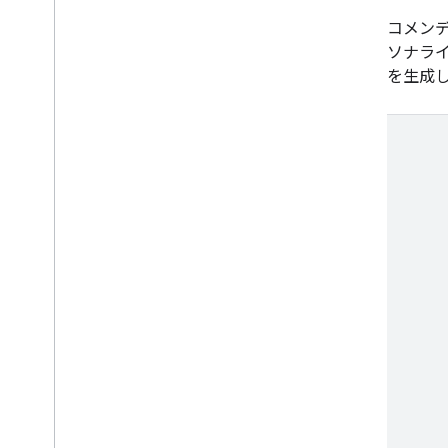
スト
レコメンデ
ーソナラ
デシジョン フォレストはニューラル
ツを生成
ネットワークに代わるものです。
検索広告向け類似
ユーザー機能
別のサイトにアクセスしたユーザーに