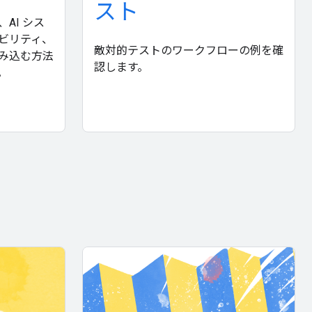
スト
AI シス
ビリティ、
敵対的テストのワークフローの例を確
み込む方法
認します。
。