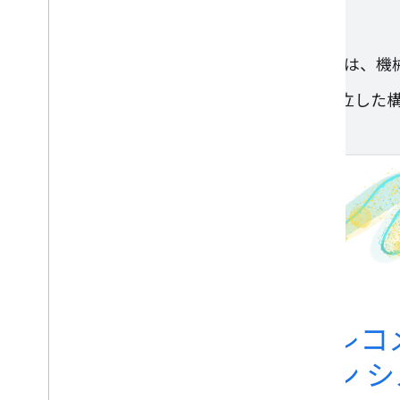
上級コースでは、機
コースは独立した構
レコ
新規
デシジョン フォレ
ン 