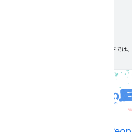
類似するユーザーを特定する。
Google の各ガイド
ML のルール
Peop