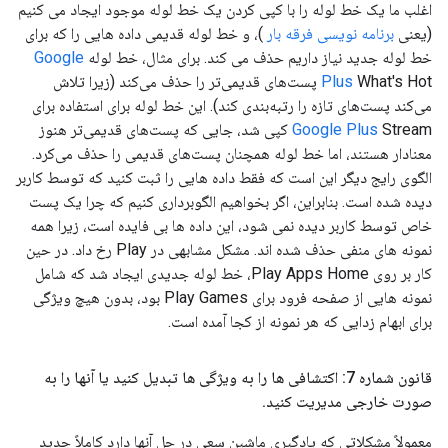
اغلب ما یک خط لوله را با کپی کردن یک خط لوله موجود ایجاد می کنیم
(یعنی
برنامه نویسی فرقه بار
)، و خط لوله قدیمی داده هایی را که برای
خط لوله جدید نیاز داریم حذف می کند. برای مثال، خط لوله
Google
Plus
What's Hot پست‌های قدیمی‌تر را حذف می‌کند (زیرا تلاش
می‌کند پست‌های تازه را رتبه‌بندی کند). این خط لوله برای استفاده برای
Google Plus
Stream کپی شد، جایی که پست‌های قدیمی‌تر هنوز
معنادار هستند، اما خط لوله همچنان پست‌های قدیمی را حذف می‌کرد.
الگوی رایج دیگر این است که فقط داده هایی را ثبت کنید که توسط کاربر
دیده شده است. بنابراین، اگر بخواهیم الگوبرداری کنیم که چرا یک پست
خاص توسط کاربر دیده نمی شود، این داده ها بی فایده است، زیرا همه
نمونه های منفی حذف شده اند. مشکل مشابهی در Play رخ داد. در حین
کار بر روی Play Apps Home، خط لوله جدیدی ایجاد شد که شامل
نمونه هایی از صفحه فرود برای Play Games بود، بدون هیچ ویژگی
برای ابهام زدایی که هر نمونه از کجا آمده است.
قانون شماره 7: اکتشافی ها را به ویژگی ها تبدیل کنید یا آنها را به
صورت خارجی مدیریت کنید
.
معمولاً مشکلاتی که یادگیری ماشین سعی در حل آنها دارد کاملاً جدید