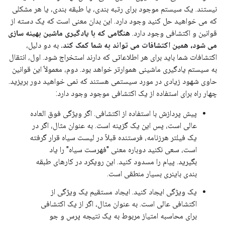
نیستند. یک سیستم موجود برای رتبه بندی، یا طبقه بندی، یا هر مشکلی
که می خواهید حل کنید وجود دارد. این بدان معنی است که یک دسته از
قوانین و اکتشافی وجود دارد.
هنگامی که با یادگیری ماشین بهینه سازی
می شود، همین اکتشافات می تواند به شما کمک کند.
به دو دلیل،
اکتشافات شما باید برای هر اطلاعاتی که دارند استخراج شود. اول، انتقال
به سیستم یادگیری ماشینی هموارتر خواهد بود. دوم، معمولاً این قوانین
حاوی شهود زیادی در مورد سیستمی هستند که نمی خواهید دور بریزید.
چهار راه برای استفاده از یک اکتشافی موجود وجود دارد:
پیش پردازش با استفاده از اکتشافی. اگر ویژگی فوق العاده
عالی است، پس این یک گزینه است. به عنوان مثال، اگر در
یک فیلتر هرزنامه، فرستنده قبلاً در لیست سیاه قرار گرفته
است، سعی نکنید دوباره معنی "فهرست سیاه" را یاد
بگیرید. پیام را مسدود کنید. این رویکرد در کارهای طبقه
بندی باینری بسیار منطقی است.
یک ویژگی ایجاد کنید. ایجاد مستقیم یک ویژگی از
اکتشافی عالی است. به عنوان مثال، اگر از یک اکتشافی
برای محاسبه امتیاز مربوط به یک نتیجه پرس و جو